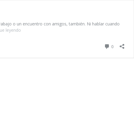
trabajo o un encuentro con amigos, también. Ni hablar cuando
gue leyendo
Origen
y
evolución
Comentar
0
histórica
de
la
cerveza