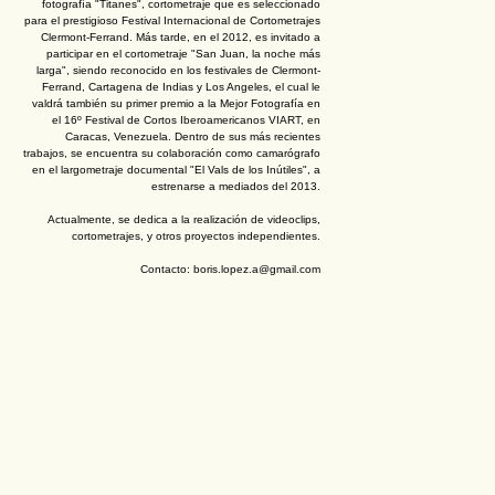
fotografía "Titanes", cortometraje que es seleccionado
para el prestigioso Festival Internacional de Cortometrajes
Clermont-Ferrand. Más tarde, en el 2012, es invitado a
participar en el cortometraje "San Juan, la noche más
larga", siendo reconocido en los festivales de Clermont-
Ferrand, Cartagena de Indias y Los Angeles, el cual le
valdrá también su primer premio a la Mejor Fotografía en
el 16º Festival de Cortos Iberoamericanos VIART, en
Caracas, Venezuela. Dentro de sus más recientes
trabajos, se encuentra su colaboración como camarógrafo
en el largometraje documental "El Vals de los Inútiles", a
estrenarse a mediados del 2013.
Actualmente, se dedica a la realización de videoclips,
cortometrajes, y otros proyectos independientes.
Contacto: boris.lopez.a@gmail.com