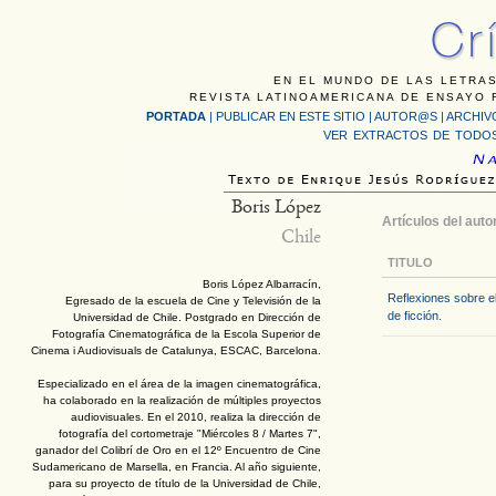
EN EL MUNDO DE LAS LETRAS
REVISTA LATINOAMERICANA DE ENSAYO F
PORTADA
|
PUBLICAR EN ESTE SITIO
|
AUTOR@S
|
ARCHIV
VER EXTRACTOS DE TODOS
Boris López
Artículos del auto
Chile
TITULO
Boris López Albarracín,
Reflexiones sobre el
Egresado de la escuela de Cine y Televisión de la
de ficción.
Universidad de Chile. Postgrado en Dirección de
Fotografía Cinematográfica de la Escola Superior de
Cinema i Audiovisuals de Catalunya, ESCAC, Barcelona.
Especializado en el área de la imagen cinematográfica,
ha colaborado en la realización de múltiples proyectos
audiovisuales. En el 2010, realiza la dirección de
fotografía del cortometraje "Miércoles 8 / Martes 7",
ganador del Colibrí de Oro en el 12º Encuentro de Cine
Sudamericano de Marsella, en Francia. Al año siguiente,
para su proyecto de título de la Universidad de Chile,