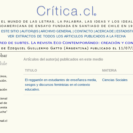
 EL MUNDO DE LAS LETRAS, LA PALABRA, LAS IDEAS Y LOS IDEA
NOAMERICANA DE ENSAYO FUNDADA EN SANTIAGO DE CHILE EN 19
 ESTE SITIO
|
AUTOR@S
|
ARCHIVO GENERAL
|
CONTACTO
|
ACERCA DE |
ESTADIST
VER EXTRACTOS DE TODOS LOS ARTICULOS PUBLICADOS A LA FECHA
obar
Artículos del autor(a) publicados en este medio
hile
TITULO
MATERIA
inos,
El reggaetón en estudiantes de enseñanza media,
Ciencias Sociales
ación.
sesgos y discursos feministas en el contexto
educativo.
ación
ional
dad de
puesta
puche”
il.cl