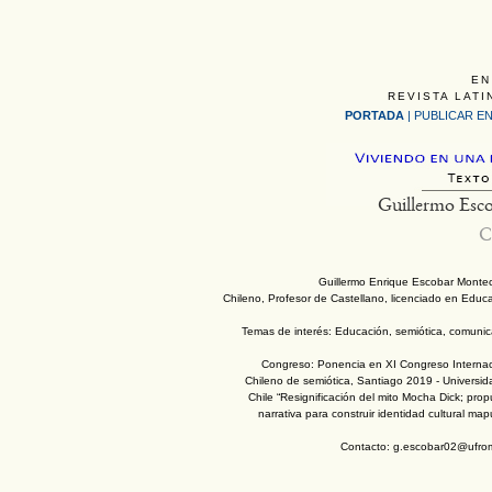
EN
REVISTA LATI
PORTADA
|
PUBLICAR EN
Guillermo Esc
C
Guillermo Enrique Escobar Montec
Chileno, Profesor de Castellano, licenciado en Educ
Temas de interés: Educación, semiótica, comunic
Congreso: Ponencia en XI Congreso Internac
Chileno de semiótica, Santiago 2019 - Universi
Chile “Resignificación del mito Mocha Dick; pro
narrativa para construir identidad cultural ma
Contacto: g.escobar02@ufroma