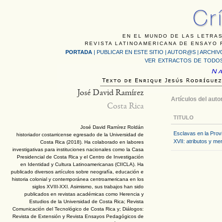
EN EL MUNDO DE LAS LETRAS
REVISTA LATINOAMERICANA DE ENSAYO F
PORTADA
|
PUBLICAR EN ESTE SITIO
|
AUTOR@S
|
ARCHIV
VER EXTRACTOS DE TODOS
José David Ramírez
Artículos del auto
Costa Rica
TITULO
José David Ramírez Roldán
Esclavas en la Provi
historiador costarricense egresado de la Universidad de
XVII: atributos y me
Costa Rica (2018). Ha colaborado en labores
investigativas para instituciones nacionales como la Casa
Presidencial de Costa Rica y el Centro de Investigación
en Identidad y Cultura Latinoamericanas (CIICLA). Ha
publicado diversos artículos sobre neografía, educación e
historia colonial y contemporánea centroamericana en los
siglos XVIII-XXI. Asimismo, sus trabajos han sido
publicados en revistas académicas como Herencia y
Estudios de la Universidad de Costa Rica; Revista
Comunicación del Tecnológico de Costa Rica y; Diálogos:
Revista de Extensión y Revista Ensayos Pedagógicos de