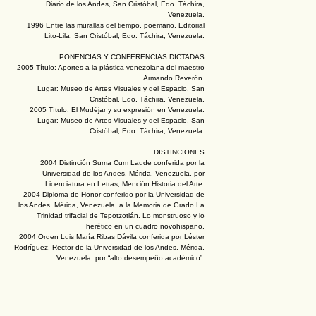
Diario de los Andes, San Cristóbal, Edo. Táchira,
Venezuela.
1996 Entre las murallas del tiempo, poemario, Editorial
Lito-Lila, San Cristóbal, Edo. Táchira, Venezuela.
PONENCIAS Y CONFERENCIAS DICTADAS
2005 Título: Aportes a la plástica venezolana del maestro
Armando Reverón.
Lugar: Museo de Artes Visuales y del Espacio, San
Cristóbal, Edo. Táchira, Venezuela.
2005 Título: El Mudéjar y su expresión en Venezuela.
Lugar: Museo de Artes Visuales y del Espacio, San
Cristóbal, Edo. Táchira, Venezuela.
DISTINCIONES
2004 Distinción Suma Cum Laude conferida por la
Universidad de los Andes, Mérida, Venezuela, por
Licenciatura en Letras, Mención Historia del Arte.
2004 Diploma de Honor conferido por la Universidad de
los Andes, Mérida, Venezuela, a la Memoria de Grado La
Trinidad trifacial de Tepotzotlán. Lo monstruoso y lo
herético en un cuadro novohispano.
2004 Orden Luis María Ribas Dávila conferida por Léster
Rodríguez, Rector de la Universidad de los Andes, Mérida,
Venezuela, por “alto desempeño académico”.