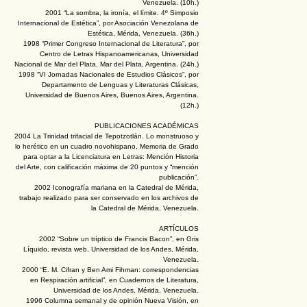
Venezuela. (10h.)
2001 “La sombra, la ironía, el límite. 4º Simposio
Internacional de Estética”, por Asociación Venezolana de
Estética, Mérida, Venezuela. (36h.)
1998 “Primer Congreso Internacional de Literatura”, por
Centro de Letras Hispanoamericanas, Universidad
Nacional de Mar del Plata, Mar del Plata, Argentina. (24h.)
1998 “VI Jornadas Nacionales de Estudios Clásicos”, por
Departamento de Lenguas y Literaturas Clásicas,
Universidad de Buenos Aires, Buenos Aires, Argentina.
(12h.)
PUBLICACIONES ACADÉMICAS
2004 La Trinidad trifacial de Tepotzotlán. Lo monstruoso y
lo herético en un cuadro novohispano, Memoria de Grado
para optar a la Licenciatura en Letras: Mención Historia
del Arte, con calificación máxima de 20 puntos y “mención
publicación”.
2002 Iconografía mariana en la Catedral de Mérida,
trabajo realizado para ser conservado en los archivos de
la Catedral de Mérida, Venezuela.
ARTÍCULOS
2002 “Sobre un tríptico de Francis Bacon”, en Gris
Líquido, revista web, Universidad de los Andes, Mérida,
Venezuela.
2000 “E. M. Cifran y Ben Ami Fihman: correspondencias
en Respiración artificial”, en Cuadernos de Literatura,
Universidad de los Andes, Mérida, Venezuela.
1996 Columna semanal y de opinión Nueva Visión, en