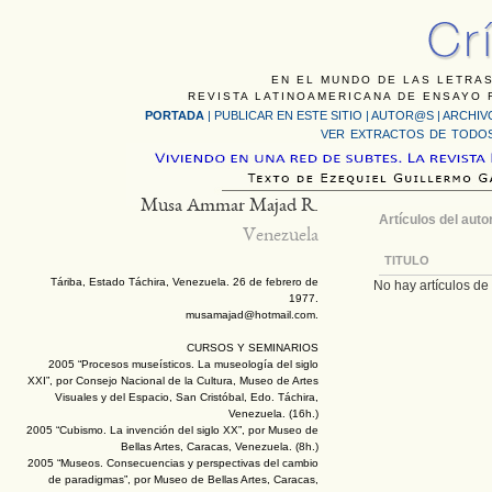
EN EL MUNDO DE LAS LETRAS
REVISTA LATINOAMERICANA DE ENSAYO F
PORTADA
|
PUBLICAR EN ESTE SITIO
|
AUTOR@S
|
ARCHIV
VER EXTRACTOS DE TODOS
Musa Ammar Majad R.
Artículos del auto
Venezuela
TITULO
Táriba, Estado Táchira, Venezuela. 26 de febrero de
No hay artículos de 
1977.
musamajad@hotmail.com.
CURSOS Y SEMINARIOS
2005 “Procesos museísticos. La museología del siglo
XXI”, por Consejo Nacional de la Cultura, Museo de Artes
Visuales y del Espacio, San Cristóbal, Edo. Táchira,
Venezuela. (16h.)
2005 “Cubismo. La invención del siglo XX”, por Museo de
Bellas Artes, Caracas, Venezuela. (8h.)
2005 “Museos. Consecuencias y perspectivas del cambio
de paradigmas”, por Museo de Bellas Artes, Caracas,