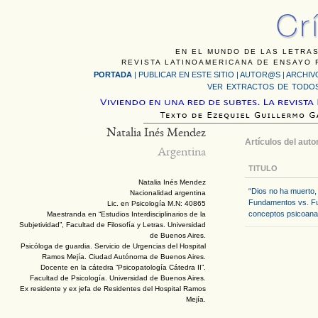
EN EL MUNDO DE LAS LETRAS
REVISTA LATINOAMERICANA DE ENSAYO F
PORTADA
|
PUBLICAR EN ESTE SITIO
|
AUTOR@S
|
ARCHIV
VER EXTRACTOS DE TODOS
Natalia Inés Mendez
Artículos del auto
Argentina
TITULO
Natalia Inés Mendez
“Dios no ha muerto,
Nacionalidad argentina
Fundamentos vs. Fu
Lic. en Psicología M.N: 40865
conceptos psicoanal
Maestranda en “Estudios Interdisciplinarios de la
Subjetividad”, Facultad de Filosofía y Letras. Universidad
de Buenos Aires.
Psicóloga de guardia. Servicio de Urgencias del Hospital
Ramos Mejía. Ciudad Autónoma de Buenos Aires.
Docente en la cátedra “Psicopatología Cátedra II”.
Facultad de Psicología. Universidad de Buenos Aires.
Ex residente y ex jefa de Residentes del Hospital Ramos
Mejía.