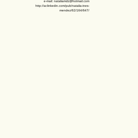
e-mail: nataliamdz@hotmail.com
http://ar.linkedin.com/pub/natalia-ines-
mendez/62/164/647/