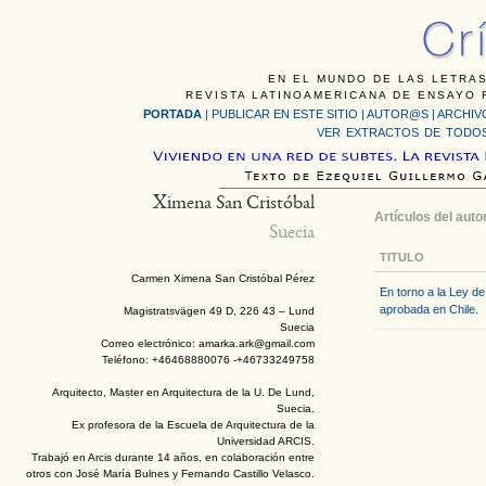
EN EL MUNDO DE LAS LETRAS
REVISTA LATINOAMERICANA DE ENSAYO F
PORTADA
|
PUBLICAR EN ESTE SITIO
|
AUTOR@S
|
ARCHIV
VER EXTRACTOS DE TODOS
Ximena San Cristóbal
Artículos del auto
Suecia
TITULO
Carmen Ximena San Cristóbal Pérez
En torno a la Ley d
aprobada en Chile.
Magistratsvägen 49 D, 226 43 – Lund
Suecia
Correo electrónico: amarka.ark@gmail.com
Teléfono: +46468880076 -+46733249758
Arquitecto, Master en Arquitectura de la U. De Lund,
Suecia.
Ex profesora de la Escuela de Arquitectura de la
Universidad ARCIS.
Trabajó en Arcis durante 14 años, en colaboración entre
otros con José María Bulnes y Fernando Castillo Velasco.