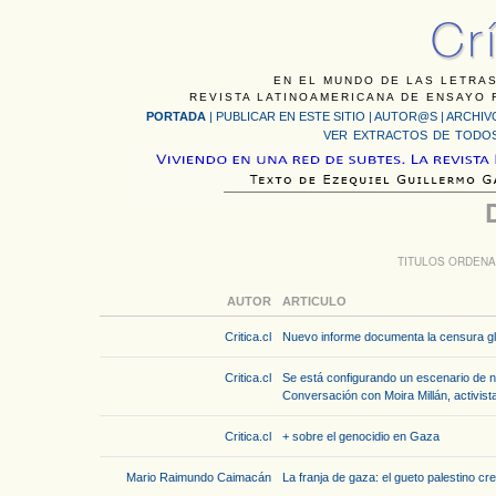
EN EL MUNDO DE LAS LETRAS
REVISTA LATINOAMERICANA DE ENSAYO F
PORTADA
|
PUBLICAR EN ESTE SITIO
|
AUTOR@S
|
ARCHIV
VER EXTRACTOS DE TODOS
TITULOS ORDENA
AUTOR
ARTICULO
Critica.cl
Nuevo informe documenta la censura glo
Critica.cl
Se está configurando un escenario de ne
Conversación con Moira Millán, activis
Critica.cl
+ sobre el genocidio en Gaza
Mario Raimundo Caimacán
La franja de gaza: el gueto palestino cr