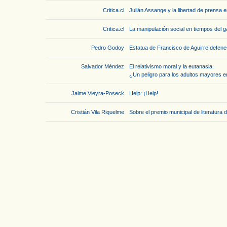
Critica.cl
Julián Assange y la libertad de prensa e
Critica.cl
La manipulación social en tiempos del 
Pedro Godoy
Estatua de Francisco de Aguirre defene
Salvador Méndez
El relativismo moral y la eutanasia.
¿Un peligro para los adultos mayores 
Jaime Vieyra-Poseck
Help: ¡Help!
Cristián Vila Riquelme
Sobre el premio municipal de literatura 