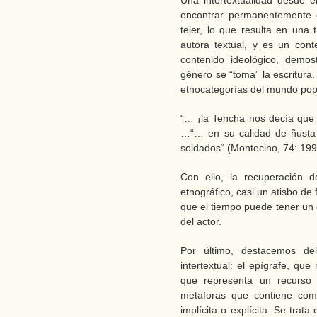
Una intertextualidad desde 
encontrar permanentemente e
tejer, lo que resulta en una 
autora textual, y es un cont
contenido ideológico, demos
género se “toma” la escritura.
etnocategorías del mundo pop
“… ¡la Tencha nos decía que 
…“… en su calidad de ñusta 
soldados“ (Montecino, 74: 199
Con ello, la recuperación 
etnográfico, casi un atisbo de
que el tiempo puede tener un 
del actor.
Por último, destacemos de
intertextual: el epígrafe, qu
que representa un recurso 
metáforas que contiene co
implícita o explícita. Se trata