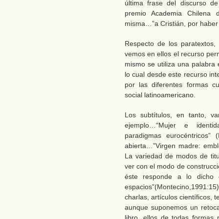
última frase del discurso d
premio Academia Chilena 
misma…”a Cristián, por haber 
Respecto de los paratextos, r
vemos en ellos el recurso perm
mismo se utiliza una palabra
lo cual desde este recurso in
por las diferentes formas c
social latinoamericano.
Los subtítulos, en tanto, v
ejemplo…“Mujer e identid
paradigmas eurocéntricos” 
abierta…”Virgen madre: embl
La variedad de modos de titu
ver con el modo de construcci
éste responde a lo dicho 
espacios”(Montecino,1991:15)
charlas, artículos científicos, 
aunque suponemos un retocad
libro, ellos de todas formas