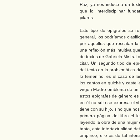
Paz, ya nos induce a un text
que lo interdisciplinar fun
pilares.
Este tipo de epígrafes se re
general, los podríamos clasif
por aquellos que rescatan la 
una reflexión más intuitiva qu
de textos de Gabriela Mistral
citar. Un segundo tipo de epíg
del texto en la problemática 
lo femenino, es el caso de l
los cantos en quiché y castella
virgen Madre emblema de un de
estos epígrafes de género es 
en él no sólo se expresa el v
tiene con su hijo, sino que nos 
primera página del libro el l
leyendo la obra de una mujer q
tanto, esta intertextualidad d
empírico, ello es de tal inte