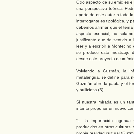
Otro aspecto de su emic es e
una perspectiva teórica. Pod
aporte de este autor a toda l
interrogante es tipológica, y p
debemos afirmar que el tema 
aspecto esencial, no solame
justificante que da sentido a
leer y a escribir a Montecino
se produce este mestizaje d
desde este proyecto ecuménic
Volviendo a Guzmán, la inf
metalengua, se define para no
Guzmán abre la pauta y el te
y bulliciosa.(3)
Si nuestra mirada es un tan
intenta proponer un nuevo cami
“… la importación ingenua y
producidos en otras culturas,
propia realidad cultural (Guzm