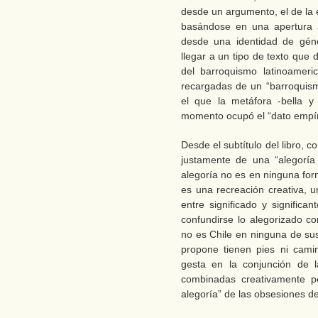
desde un argumento, el de la e
basándose en una apertura a l
desde una identidad de géne
llegar a un tipo de texto que
del barroquismo latinoameri
recargadas de un “barroquismo
el que la metáfora -bella y
momento ocupó el “dato empír
Desde el subtítulo del libro, 
justamente de una “alegoría
alegoría no es en ninguna form
es una recreación creativa, 
entre significado y signific
confundirse lo alegorizado c
no es Chile en ninguna de sus
propone tienen pies ni cami
gesta en la conjunción de l
combinadas creativamente por
alegoría” de las obsesiones d