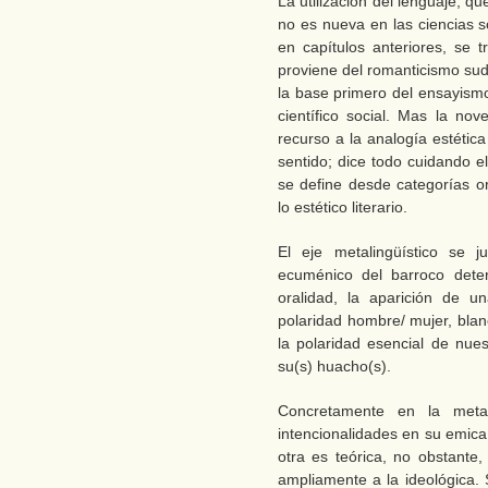
La utilización del lenguaje, que
no es nueva en las ciencias 
en capítulos anteriores, se 
proviene del romanticismo sud
la base primero del ensayismo
científico social. Mas la nov
recurso a la analogía estétic
sentido; dice todo cuidando e
se define desde categorías or
lo estético literario.
El eje metalingüístico se j
ecuménico del barroco deter
oralidad, la aparición de u
polaridad hombre/ mujer, blan
la polaridad esencial de nue
su(s) huacho(s).
Concretamente en la meta
intencionalidades en su emica,
otra es teórica, no obstante,
ampliamente a la ideológica. S