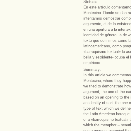
Síntesis:
En este artículo comentamo
Montecino. Donde se dan rup
intentamos demostrar cómo 
argumento, el de la existen
en una apertura a la intertex
identidad de género: la de «
texto que definimos como ba
latinoamericano, como porq
«barroquismo textual» lo aso
bella y estridente- ocupa e
empírico».
Summary:
In this article we comment
Montecino, where they happen
we tried to demonstrate how
argument, the one of the exi
based on an opening to the i
an identity of sort: the one 
type of text which we defin
the Latin American baroque 
of a «barroquismo textual» th
which the metaphor – beautif
some moment occupied the i