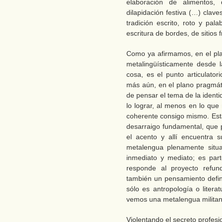
elaboración de alimentos, 
dilapidación festiva (…) clav
tradición escrito, roto y pa
escritura de bordes, de sitios 
Como ya afirmamos, en el plan
metalingüísticamente desde 
cosa, es el punto articulator
más aún, en el plano pragmátic
de pensar el tema de la identi
lo lograr, al menos en lo qu
coherente consigo mismo. Esta
desarraigo fundamental, que 
el acento y allí encuentra s
metalengua plenamente situa
inmediato y mediato; es part
responde al proyecto refund
también un pensamiento defin
sólo es antropología o litera
vemos una metalengua militan
Violentando el secreto profesi