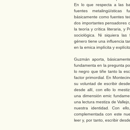
En lo que respecta a las b
fuentes metalingüísticas
básicamente como fuentes teór
dos importantes pensadores 
la teoría y crítica literaria,
sociológica. Ni siquiera las
género tiene una influencia ta
en la emica implícita y explícit
Guzmán aporta, básicament
fundamenta en la pregunta por
lo negro que tiñe tanto la esc
factor primordial. En Montecin
su voluntad de escribir desde
desde allí, con ello lo mest
una dimensión emic fundamen
una lectura mestiza de Vallej
nuestra identidad. Con ell
complementada con este nuev
leer y, por tanto, escribir desd