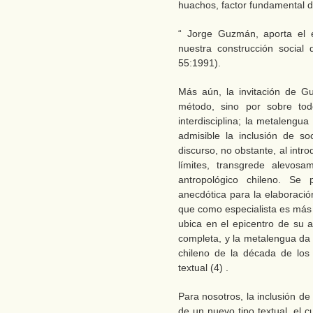
huachos, factor fundamental 
“ Jorge Guzmán, aporta el 
nuestra construcción social 
55:1991).
Más aún, la invitación de G
método, sino por sobre to
interdisciplina; la metalengu
admisible la inclusión de 
discurso, no obstante, al int
límites, transgrede alevosa
antropológico chileno. Se 
anecdótica para la elaboració
que como especialista es más b
ubica en el epicentro de su a
completa, y la metalengua da 
chileno de la década de los 
textual (4) .
Para nosotros, la inclusión d
de un nuevo tipo textual, el 