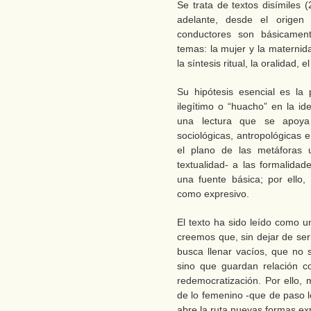
Se trata de textos disímiles 
adelante, desde el origen
conductores son básicament
temas: la mujer y la maternid
la síntesis ritual, la oralidad, e
Su hipótesis esencial es la 
ilegítimo o “huacho” en la id
una lectura que se apoya
sociológicas, antropológicas e 
el plano de las metáforas u
textualidad- a las formalidad
una fuente básica; por ello, 
como expresivo.
El texto ha sido leído como u
creemos que, sin dejar de ser
busca llenar vacíos, que no 
sino que guardan relación c
redemocratización. Por ello
de lo femenino -que de paso l
abre la ruta nuevas formas ex