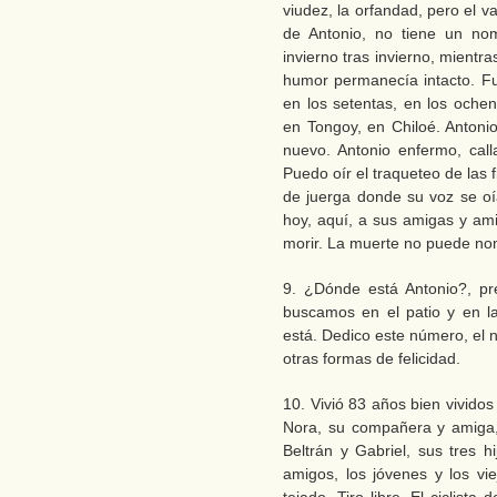
viudez, la orfandad, pero el 
de Antonio, no tiene un no
invierno tras invierno, mient
humor permanecía intacto. Fu
en los setentas, en los ochen
en Tongoy, en Chiloé. Antonio
nuevo. Antonio enfermo, cal
Puedo oír el traqueteo de las f
de juerga donde su voz se oí
hoy, aquí, a sus amigas y a
morir. La muerte no puede no
9. ¿Dónde está Antonio?, p
buscamos en el patio y en l
está. Dedico este número, el n
otras formas de felicidad.
10. Vivió 83 años bien vivido
Nora, su compañera y amiga,
Beltrán y Gabriel, sus tres 
amigos, los jóvenes y los v