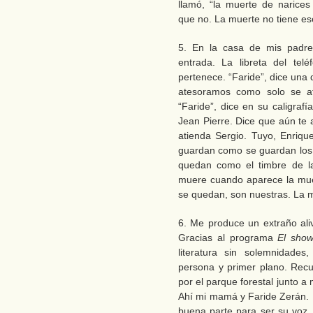
llamó, “la muerte de narice
que no. La muerte no tiene es
5. En la casa de mis padre
entrada. La libreta del tel
pertenece. “Faride”, dice una d
atesoramos como solo se a
“Faride”, dice en su caligraf
Jean Pierre. Dice que aún te
atienda Sergio. Tuyo, Enriqu
guardan como se guardan los a
quedan como el timbre de la
muere cuando aparece la muer
se quedan, son nuestras. La m
6. Me produce un extraño ali
Gracias al programa
El show
literatura sin solemnidade
persona y primer plano. Recu
por el parque forestal junto a
Ahí mi mamá y Faride Zerán. L
buena parte para ser su voz, 