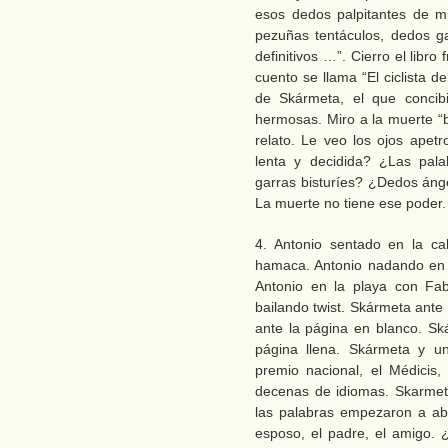
esos dedos palpitantes de mi
pezuñas tentáculos, dedos ga
definitivos …”. Cierro el libro
cuento se llama “El ciclista d
de Skármeta, el que concib
hermosas. Miro a la muerte “b
relato. Le veo los ojos ape
lenta y decidida? ¿Las pal
garras bisturíes? ¿Dedos áng
La muerte no tiene ese poder.
4. Antonio sentado en la ca
hamaca. Antonio nadando en l
Antonio en la playa con Fab
bailando twist. Skármeta ante
ante la página en blanco. Sk
página llena. Skármeta y un
premio nacional, el Médicis
decenas de idiomas. Skarmet
las palabras empezaron a aba
esposo, el padre, el amigo.