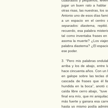
cuadrados y pequeños, levem
jugar un buen rato a hablar
otras risas, las nuestras, los
Antonio uno de esos días famil
a un espacio en el centro
separados: diastema,
repit
recuerdo, esa palabra mister
tal como inventaba frases e
asoma la muerte? ¿Los viaje
palabra diastema? ¿El espacio
ese poder.
3. “Pero mis palabras ondulab
arriba y los de abajo, entre l
hace cincuenta años. Con un 
en galope sobre las teclas 
cascada de frases que él ll
hundida en la boca”, anotó 
caída libre cerro abajo, “tu
final era mío, que mi aniquil
más fuerte y ganara esa carr
hasta yo mismo podía admini