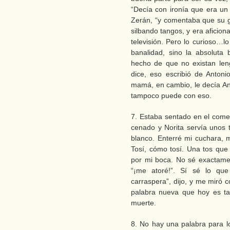
“Decía con ironía que era un 
Zerán, “y comentaba que su g
silbando tangos, y era aficionad
televisión. Pero lo curioso…lo
banalidad, sino la absoluta
hecho de que no existan leng
dice, eso escribió de Antoni
mamá, en cambio, le decía A
tampoco puede con eso.
7. Estaba sentado en el com
cenado y Norita servía unos t
blanco. Enterré mi cuchara, m
Tosí, cómo tosí. Una tos que 
por mi boca. No sé exactament
“¡me atoré!”. Sí sé lo que
carraspera”, dijo, y me miró 
palabra nueva que hoy es ta
muerte.
8. No hay una palabra para l