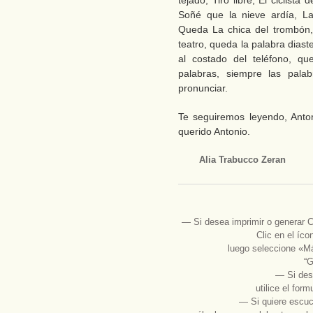
tejado, Tiro libre, El ciclista
Soñé que la nieve ardía, La
Queda La chica del trombón, E
teatro, queda la palabra dias
al costado del teléfono, q
palabras, siempre las pala
pronunciar.
Te seguiremos leyendo, Anto
querido Antonio.
Alia Trabucco Zeran
― Si desea imprimir o gener
Clic en el íc
luego seleccione «Má
“G
― Si des
utilice el for
― Si quiere escuc