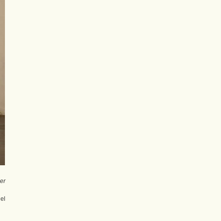
er
el