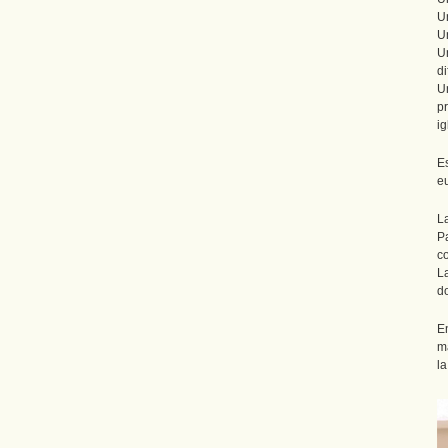
U
Un
U
di
U
p
ig
E
e
L
P
c
L
d
E
ma
la