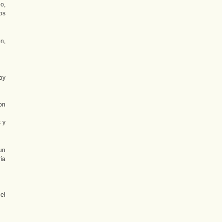
o,
os
n,
oy
con
 y
un
ría
 el