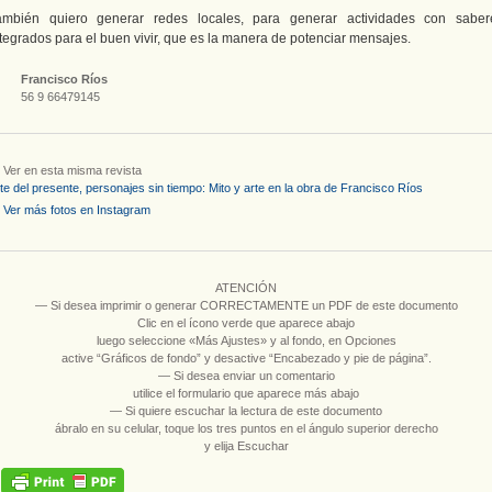
ambién quiero generar redes locales, para generar actividades con saber
tegrados para el buen vivir, que es la manera de potenciar mensajes.
Francisco Ríos
56 9 66479145
Ver en esta misma revista
te del presente, personajes sin tiempo: Mito y arte en la obra de Francisco Ríos
Ver más fotos en Instagram
ATENCIÓN
― Si desea imprimir o generar CORRECTAMENTE un PDF de este documento
Clic en el ícono verde que aparece abajo
luego seleccione «Más Ajustes» y al fondo, en Opciones
active “Gráficos de fondo” y desactive “Encabezado y pie de página”.
― Si desea enviar un comentario
utilice el formulario que aparece más abajo
― Si quiere escuchar la lectura de este documento
ábralo en su celular, toque los tres puntos en el ángulo superior derecho
y elija Escuchar