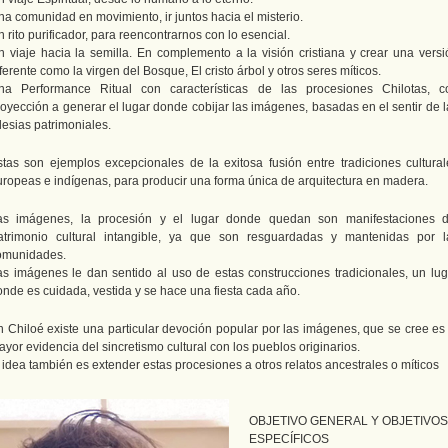
na comunidad en movimiento, ir juntos hacia el misterio.
 rito purificador, para reencontrarnos con lo esencial.
n viaje hacia la semilla. En complemento a la visión cristiana y crear una versi
ferente como la virgen del Bosque, El cristo árbol y otros seres míticos.
na Performance Ritual con características de las procesiones Chilotas, c
royección a generar el lugar donde cobijar las imágenes, basadas en el sentir de l
lesias patrimoniales.
stas son ejemplos excepcionales de la exitosa fusión entre tradiciones cultural
uropeas e indígenas, para producir una forma única de arquitectura en madera.
as imágenes, la procesión y el lugar donde quedan son manifestaciones d
atrimonio cultural intangible, ya que son resguardadas y mantenidas por l
omunidades.
as imágenes le dan sentido al uso de estas construcciones tradicionales, un lug
onde es cuidada, vestida y se hace una fiesta cada año.
n Chiloé existe una particular devoción popular por las imágenes, que se cree es 
yor evidencia del sincretismo cultural con los pueblos originarios.
 idea también es extender estas procesiones a otros relatos ancestrales o míticos
OBJETIVO GENERAL Y OBJETIVOS
ESPECÍFICOS