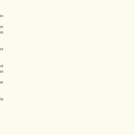
ón
on
as
es
el
as
ar
la