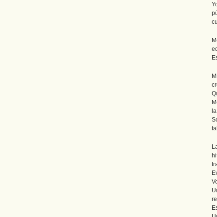
Y
p
cu
M
e
E
M
cr
Q
Me
la
S
ta
L
h
tr
Ev
V
Un
re
E
Un