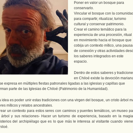
Poner en valor un bosque para
conservarlo.
Vincular el bosque con la comunida
para compartir, ritualizar, turismo
cultural y conservar patrimonio.
Crear el camino temático para la
experiencia de una procesión, ritual
en movimiento hacia el bosque que
cobija un contexto mítico, una pausa
de conexión y otras actividades des
los saberes integrados en este
espacio.
Dentro de estos saberes y tradicion
en Chiloé existe la devoción marian
se expresa en múltiples fiestas patronales ligadas a las iglesias y capillas que
orman parte de las Iglesias de Chiloé (Patrimonio de la Humanidad).
 idea es poder unir estas tradiciones con una virgen del bosque, un cristo árbol 
res míticos y relatos ancestrales.
rear un contexto para estos seres con caminos y puentes temáticos, un museo pa
l árbol y sus relaciones- Hacer un turismo de experiencia, basado en la magia
isterios del archipiélago que es lo que más le interesa al visitante cuando viene
hiloé.