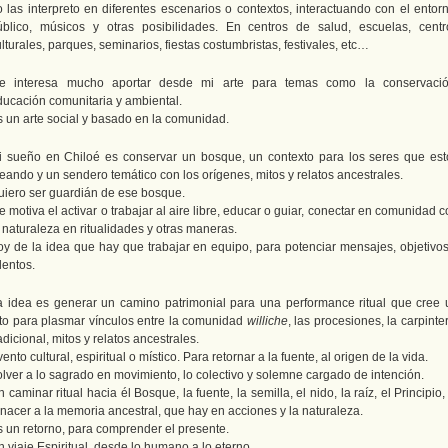
o las interpreto en diferentes escenarios o contextos, interactuando con el entorn
úblico, músicos y otras posibilidades. En centros de salud, escuelas, centr
lturales, parques, seminarios, fiestas costumbristas, festivales, etc…
e interesa mucho aportar desde mi arte para temas como la conservació
ducación comunitaria y ambiental.
s un arte social y basado en la comunidad.
i sueño en Chiloé es conservar un bosque, un contexto para los seres que est
eando y un sendero temático con los orígenes, mitos y relatos ancestrales.
uiero ser guardián de ese bosque.
 motiva el activar o trabajar al aire libre, educar o guiar, conectar en comunidad 
 naturaleza en ritualidades y otras maneras.
oy de la idea que hay que trabajar en equipo, para potenciar mensajes, objetivos
lentos.
a idea es generar un camino patrimonial para una performance ritual que cree 
ito para plasmar vínculos entre la comunidad
williche
, las procesiones, la carpinte
adicional, mitos y relatos ancestrales.
ento cultural, espiritual o místico. Para retornar a la fuente, al origen de la vida.
olver a lo sagrado en movimiento, lo colectivo y solemne cargado de intención.
 caminar ritual hacia él Bosque, la fuente, la semilla, el nido, la raíz, el Principio,
nacer a la memoria ancestral, que hay en acciones y la naturaleza.
s un retorno, para comprender el presente.
 viaje Espiritual, desde lo humano a lo eterno.