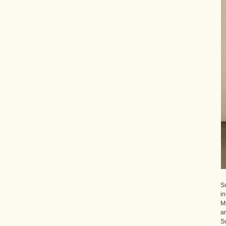
S
in
M
ar
So