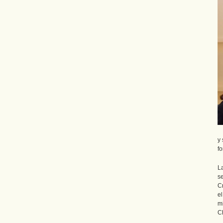
y 
f
La
se
C
e
m
C