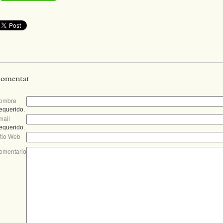
omentar
ombre
equerido.
mail
equerido.
itio Web
omentario