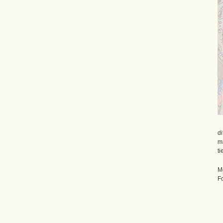
d
m
ti
M
F