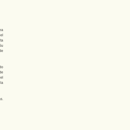
ea
el
ta
Su
de
do
de
el
la
s.