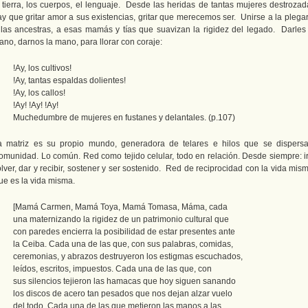
a tierra, los cuerpos, el lenguaje. Desde las heridas de tantas mujeres destrozad
ay que gritar amor a sus existencias, gritar que merecemos ser. Unirse a la plegar
 las ancestras, a esas mamás y tías que suavizan la rigidez del legado. Darles 
no, darnos la mano, para llorar con coraje:
!Ay, los cultivos!
!Ay, tantas espaldas dolientes!
!Ay, los callos!
!Ay! !Ay! !Ay!
Muchedumbre de mujeres en fustanes y delantales. (p.107)
a matriz es su propio mundo, generadora de telares e hilos que se dispersa
omunidad. Lo común. Red como tejido celular, todo en relación. Desde siempre: ir
lver, dar y recibir, sostener y ser sostenido. Red de reciprocidad con la vida mis
ue es la vida misma.
[Mamá Carmen, Mamá Toya, Mamá Tomasa, Máma, cada
una maternizando la rigidez de un patrimonio cultural que
con paredes encierra la posibilidad de estar presentes ante
la Ceiba. Cada una de las que, con sus palabras, comidas,
ceremonias, y abrazos destruyeron los estigmas escuchados,
leídos, escritos, impuestos. Cada una de las que, con
sus silencios tejieron las hamacas que hoy siguen sanando
los discos de acero tan pesados que nos dejan alzar vuelo
del todo. Cada una de las que metieron las manos a las