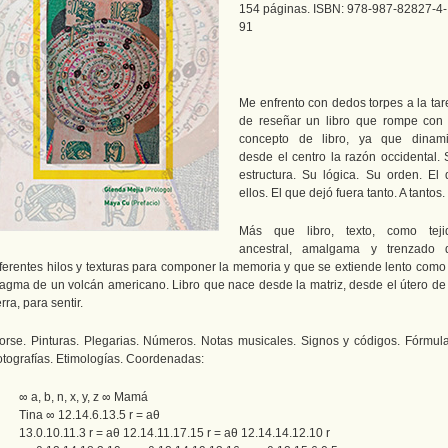
154 páginas. ISBN: 978-987-82827-4-
91
Me enfrento con dedos torpes a la tar
de reseñar un libro que rompe con 
concepto de libro, ya que dinami
desde el centro la razón occidental. 
estructura. Su lógica. Su orden. El 
ellos. El que dejó fuera tanto. A tantos.
Más que libro, texto, como teji
ancestral, amalgama y trenzado 
iferentes hilos y texturas para componer la memoria y que se extiende lento como 
agma de un volcán americano. Libro que nace desde la matriz, desde el útero de 
erra, para sentir.
orse. Pinturas. Plegarias. Números. Notas musicales. Signos y códigos. Fórmula
otografías. Etimologías. Coordenadas:
∞ a, b, n, x, y, z ∞ Mamá
Tina ∞ 12.14.6.13.5 r = aθ
13.0.10.11.3 r = aθ 12.14.11.17.15 r = aθ 12.14.14.12.10 r