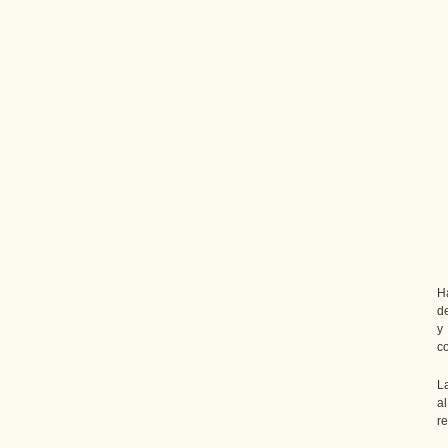
H
de
y
c
La
a
re