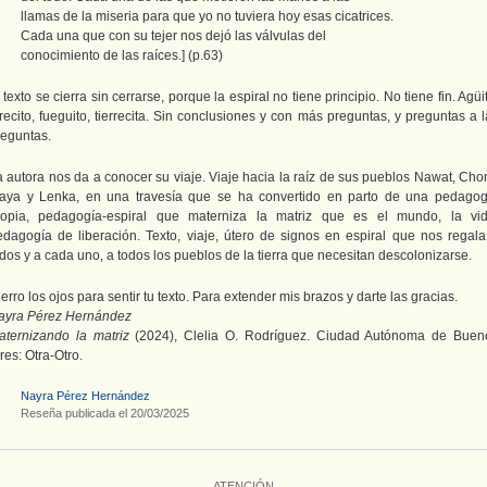
llamas de la miseria para que yo no tuviera hoy esas cicatrices.
Cada una que con su tejer nos dejó las válvulas del
conocimiento de las raíces.] (p.63)
 texto se cierra sin cerrarse, porque la espiral no tiene principio. No tiene fin. Agüi
recito, fueguito, tierrecita. Sin conclusiones y con más preguntas, y preguntas a 
reguntas.
 autora nos da a conocer su viaje. Viaje hacia la raíz de sus pueblos Nawat, Chor
aya y Lenka, en una travesía que se ha convertido en parto de una pedagog
ropia, pedagogía-espiral que materniza la matriz que es el mundo, la vid
edagogía de liberación. Texto, viaje, útero de signos en espiral que nos regala
dos y a cada uno, a todos los pueblos de la tierra que necesitan descolonizarse.
erro los ojos para sentir tu texto. Para extender mis brazos y darte las gracias.
ayra Pérez Hernández
aternizando la matriz
(2024), Clelia O. Rodríguez. Ciudad Autónoma de Buen
res: Otra-Otro.
Nayra Pérez Hernández
Reseña publicada el 20/03/2025
ATENCIÓN