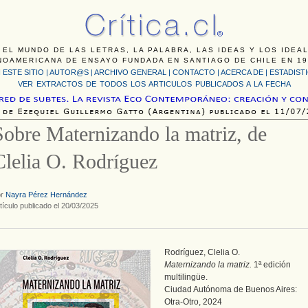
 EL MUNDO DE LAS LETRAS, LA PALABRA, LAS IDEAS Y LOS IDEA
NOAMERICANA DE ENSAYO FUNDADA EN SANTIAGO DE CHILE EN 19
 ESTE SITIO
|
AUTOR@S
|
ARCHIVO GENERAL
|
CONTACTO
|
ACERCA DE |
ESTADIST
VER EXTRACTOS DE TODOS LOS ARTICULOS PUBLICADOS A LA FECHA
Sobre Maternizando la matriz, de
Clelia O. Rodríguez
or
Nayra Pérez Hernández
tículo publicado el 20/03/2025
Rodríguez, Clelia O.
Maternizando la matriz.
1ª edición
multilingüe.
Ciudad Autónoma de Buenos Aires:
Otra-Otro, 2024