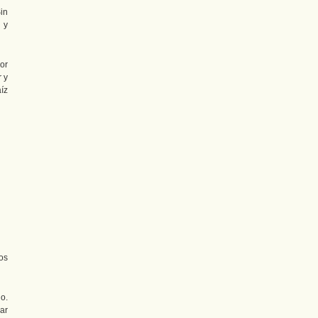
in
 y
or
 y
íz
os
o.
ar