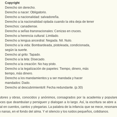
Copyright
Derecho sin derecho.
Derecho a nacer: Obligatorio.
Derecho a nacionalidad: salvadoreña.
Derecho a la nacionalidad optada cuando la otra deja de tener
Derechos: canadiense.
Derecho a señas transnacionales: Cenizas en cruces.
Derecho a herencia cultural: Limitado.
Derecho a lengua ancestral: Negada. Nil. Nulo.
Derecho a la vida: Bombardeada, pistoleada, condicionada,
según la suerte.
Derecho al grito: Tapado.
Derecho a la teta: Disecado.
Derecho a la creación: No hay pisto.
Derecho a la legalización de papeles: Tiempo, dinero, más
tiempo, más dinero.
Derecho a los mandamientos y a ser mandada y hacer
mandados: Dado.
Derecho al descubrimiento9: Fecha redundante. (p.30)
utores y obras, conocidos y anónimos, consagrados por la academia y populare
oces que deambulan y persiguen y dialogan a lo largo. Así, la escritura se abre a 
ral en cuentos, cantos y plegarias. La palabra de la infancia que se mece, resonan
 nanas, en el fondo del alma. Y el silencio y los ruidos pequeños, cotidianos.