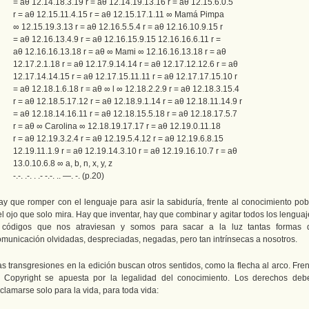
= aθ 12.14.18.3.19 r = aθ 12.14.19.13.16 r = aθ 12.15.6.0.5
r = aθ 12.15.11.4.15 r = aθ 12.15.17.1.11 ∞ Mamá Pimpa
∞ 12.15.19.3.13 r = aθ 12.16.5.5.4 r = aθ 12.16.10.9.15 r
= aθ 12.16.13.4.9 r = aθ 12.16.15.9.15 12.16.16.6.11 r =
aθ 12.16.16.13.18 r = aθ ∞ Mami ∞ 12.16.16.13.18 r = aθ
12.17.2.1.18 r = aθ 12.17.9.14.14 r = aθ 12.17.12.12.6 r = aθ
12.17.14.14.15 r = aθ 12.17.15.11.11 r = aθ 12.17.17.15.10 r
= aθ 12.18.1.6.18 r = aθ ∞ l ∞ 12.18.2.2.9 r = aθ 12.18.3.15.4
r = aθ 12.18.5.17.12 r = aθ 12.18.9.1.14 r = aθ 12.18.11.14.9 r
= aθ 12.18.14.16.11 r = aθ 12.18.15.5.18 r = aθ 12.18.17.5.7
r = aθ ∞ Carolina ∞ 12.18.19.17.17 r = aθ 12.19.0.11.18
r = aθ 12.19.3.2.4 r = aθ 12.19.5.4.12 r = aθ 12.19.6.8.15
12.19.11.1.9 r = aθ 12.19.14.3.10 r = aθ 12.19.16.10.7 r = aθ
13.0.10.6.8 ∞ a, b, n, x, y, z
-.-. .-. . .- -.-. .. —. -. (p.20)
ay que romper con el lenguaje para asir la sabiduría, frente al conocimiento pob
l ojo que solo mira. Hay que inventar, hay que combinar y agitar todos los lengua
 códigos que nos atraviesan y somos para sacar a la luz tantas formas 
omunicación olvidadas, despreciadas, negadas, pero tan intrínsecas a nosotros.
s transgresiones en la edición buscan otros sentidos, como la flecha al arco. Fre
l Copyright se apuesta por la legalidad del conocimiento. Los derechos deb
clamarse solo para la vida, para toda vida: