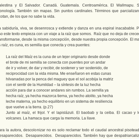
alestina y El Salvador. Canadá. Guatemala. Centroamérica. El Wallmapu. S
ronología. También sin mapas. Sin puntos cardinales. Términos que parcializan
otan, de los que no sabe la vida.
a sabiduría, viva, se desenrosca y extiende y danza en una espiral inacabable. P
so este texto empieza con un viaje a la raíz que somos. Raíz que no deja de crecer
ransformarse, desde la misma concepción, desde nuestra propia concepción. El ma
 raíz, es cuna, es semilla que conecta y crea puentes:
La raíz del Maíz es la cuna de un tejer originario desde donde
el brote de mi semilla se conecta con puentes por un andar
de ir y volver, de dar y recibir, de sostener y ser sostenido, de
reciprocidad con la vida misma. Me enseñaron en estas cunas
hilvanadas por la penca del maguey que el sol acobija la matriz
con el sentir de la Humildad – la síntesis de la luz hecha
acción para dar a conocer andares sin rumbos. La semilla ya
hecha raíz, ya hecha mazorca tierna, ya hecho atolito, ya hecha
leche materna, ya hecho equilibrio en un sistema de resiliencia
que vuelve a la tierra. (p.27)
Junto al maíz, el frijol. Y el lapislázuli. El baobab y la ceiba. El cacao y l
volcanes. La hamaca que carga la memoria. La llave.
ara la autora, descolonizar no es solo reclamar todo el caudal ancestral pisotead
esaparecidos. Desaparecidos. Desaparecidos. También hay que despatriarcaliz