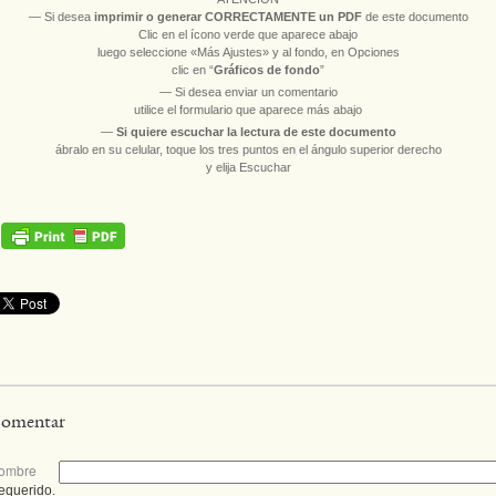
― Si desea
imprimir
o
generar CORRECTAMENTE un PDF
de este documento
Clic en el ícono verde que aparece abajo
luego seleccione «Más Ajustes» y al fondo, en Opciones
clic en “
Gráficos de fondo
”
― Si desea enviar un comentario
utilice el formulario que aparece más abajo
―
Si quiere escuchar la lectura de este documento
ábralo en su celular, toque los tres puntos en el ángulo superior derecho
y elija Escuchar
omentar
ombre
equerido.