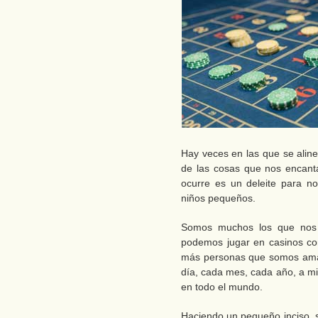
Hay veces en las que se aline
de las cosas que nos encant
ocurre es un deleite para n
niños pequeños.
Somos muchos los que nos 
podemos jugar en casinos 
más personas que somos aman
día, cada mes, cada año, a mi
en todo el mundo.
Haciendo un pequeño inciso, s