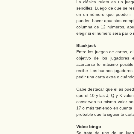
La clásica ruleta es un ju
sencillez. Luego de que se rea
en un número que puede ir d
pueden hacer apuestas comple
columna de 12 números, apue
elegir si el número será par o 
Blackjack
Entre los juegos de cartas, e
objetivo de los jugadores 
acercarse lo máximo posible
recibe. Los buenos jugadores 
pedir una carta extra o cuánd
Cabe destacar que el as puede
que el 10 y las J, Q y K vale
conservan su mismo valor nom
17 o más teniendo en cuenta
probable que la siguiente cart
Video bingo
Se trata de uno de un juego