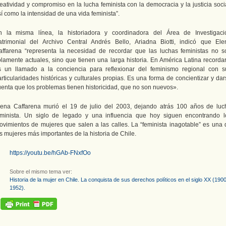
eatividad y compromiso en la lucha feminista con la democracia y la justicia soci
í como la intensidad de una vida feminista”.
n la misma línea, la historiadora y coordinadora del Área de Investigaci
atrimonial del Archivo Central Andrés Bello, Ariadna Biotti, indicó que Ele
affarena “representa la necesidad de recordar que las luchas feministas no s
olamente actuales, sino que tienen una larga historia. En América Latina recordar
s un llamado a la conciencia para reflexionar del feminismo regional con s
rticularidades históricas y culturales propias. Es una forma de concientizar y da
uenta que los problemas tienen historicidad, que no son nuevos».
lena Caffarena murió el 19 de julio del 2003, dejando atrás 100 años de luc
eminista. Un siglo de legado y una influencia que hoy siguen encontrando l
ovimientos de mujeres que salen a las calles. La “feminista inagotable” es una 
s mujeres más importantes de la historia de Chile.
https://youtu.be/hGAb-FNxfOo
Sobre el mismo tema ver:
Historia de la mujer en Chile. La conquista de sus derechos políticos en el siglo XX (190
1952).