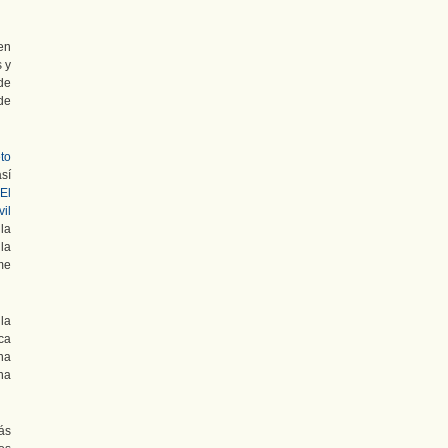
en
 y
de
de
to
sí
“El
il
la
la
me
la
ca
na
na
ás