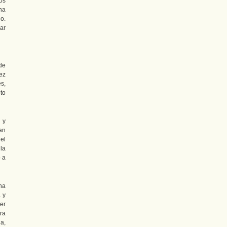
os
na
o.
ar
de
ez
s,
to
 y
an
el
la
 a
na
 y
er
ra
a,