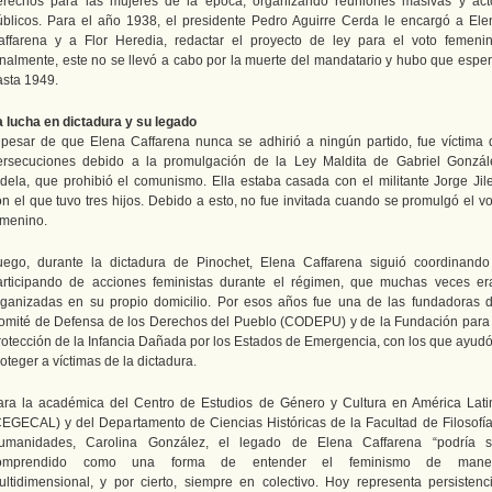
erechos para las mujeres de la época, organizando reuniones masivas y act
úblicos. Para el año 1938, el presidente Pedro Aguirre Cerda le encargó a Ele
affarena y a Flor Heredia, redactar el proyecto de ley para el voto femenin
inalmente, este no se llevó a cabo por la muerte del mandatario y hubo que esper
asta 1949.
a lucha en dictadura y su legado
 pesar de que Elena Caffarena nunca se adhirió a ningún partido, fue víctima 
ersecuciones debido a la promulgación de la Ley Maldita de Gabriel Gonzál
idela, que prohibió el comunismo. Ella estaba casada con el militante Jorge Jile
on el que tuvo tres hijos. Debido a esto, no fue invitada cuando se promulgó el vo
emenino.
uego, durante la dictadura de Pinochet, Elena Caffarena siguió coordinando
articipando de acciones feministas durante el régimen, que muchas veces er
rganizadas en su propio domicilio. Por esos años fue una de las fundadoras d
omité de Defensa de los Derechos del Pueblo (CODEPU) y de la Fundación para 
rotección de la Infancia Dañada por los Estados de Emergencia, con los que ayudó
oteger a víctimas de la dictadura.
ara la académica del Centro de Estudios de Género y Cultura en América Lati
CEGECAL) y del Departamento de Ciencias Históricas de la Facultad de Filosofía
umanidades, Carolina González, el legado de Elena Caffarena “podría s
omprendido como una forma de entender el feminismo de mane
ultidimensional, y por cierto, siempre en colectivo. Hoy representa persistenci