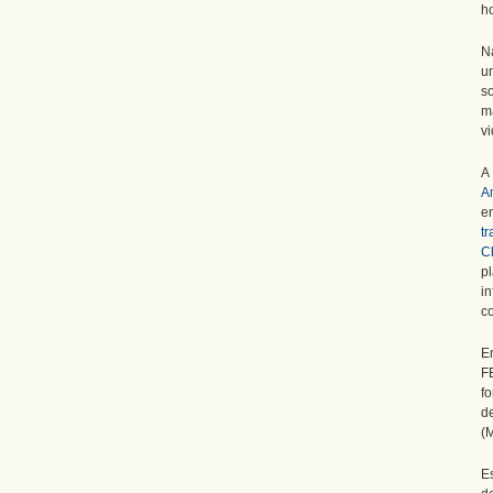
h
N
u
s
m
vi
A
A
en
t
C
p
i
co
E
F
f
d
(
E