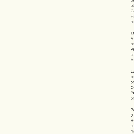
d
p
C
F
h
L
A
p
V
c
f
L
p
o
C
P
pr
P
(
H
c
m