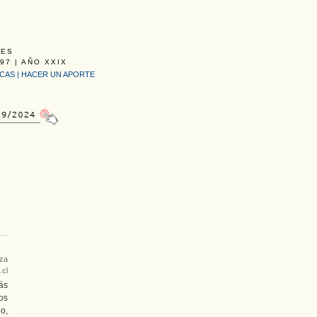
LES
97 | AÑO XXIX
ICAS
|
HACER UN APORTE
eza
.cl
ás
os
o,