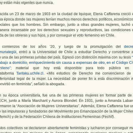
oy están más vigentes que nunca.
acida un 23 de marzo de 1903 en la ciudad de Iquique, Elena Caffarena creció 
na época donde las mujeres tenían muchos menos derechos políticos, económicos
ociales que los hombres. Sin embargo, junto a otras grandes mujeres, luchó 
anera incansable por los derechos sexuales y reproductivos, las condiciones 
da de las obreras y sus hijos, y por conseguir el voto femenino en Chile.
 comienzos de los años ’20, y luego de la promulgación del
decre
munategüi,
entró a la Universidad de Chile a estudiar Derecho y convertirse a
 una de las primeras juristas del país. Egresó con distinción máxima con su tesis
rabajo a domicilio, enriquecimiento sin causa a expensas de otro, en el Código Civ
hileno”
; material que hoy está disponible para todo público en 
lataforma
Tantaku.uchile.cl
. «Mis estudios de Derecho me convencieron de 
nferioridad legal de la mujer. La necesidad de poner fin a esta discriminación 
nvirtió en feminista”, señaló la abogada.
n su época universitaria, fue una de las primeras mujeres en formar parte de 
ECH, junto a María Marchant y Aurora Blondet. En 1931, junto a Amanda Labar
ormaron la “Asociación de Mujeres Universitarias”. Además, Elena Caffarena fue u
e las impulsoras y fundadoras del Movimiento pro Emancipación de la Mujer Chile
Memch) y de la Federación Chilena de Instituciones Femeninas (Fechif).
stos colectivos se declararon abiertamente feministas y lucharon por conseguir m