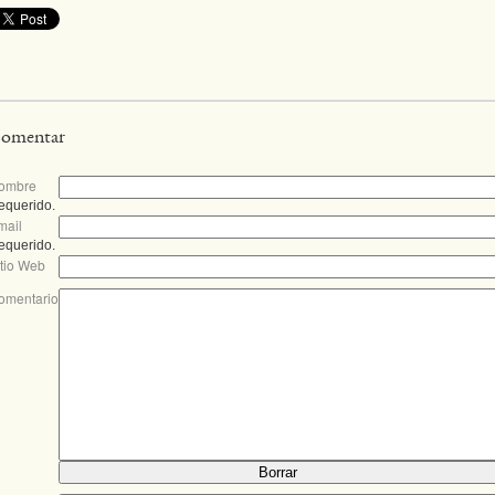
omentar
ombre
equerido.
mail
equerido.
itio Web
omentario