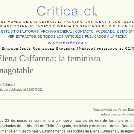
 EL MUNDO DE LAS LETRAS, LA PALABRA, LAS IDEAS Y LOS IDEA
NOAMERICANA DE ENSAYO FUNDADA EN SANTIAGO DE CHILE EN 19
 ESTE SITIO
|
AUTOR@S
|
ARCHIVO GENERAL
|
CONTACTO
|
ACERCA DE |
ESTADIST
VER EXTRACTOS DE TODOS LOS ARTICULOS PUBLICADOS A LA FECHA
Elena Caffarena: la feminista
inagotable
or
Critica.cl
tículo publicado el 23/03/2021
Nota enviada por Arturo Ba
arturo.baeza.v@uchile
oy 23 de marzo se conmemora un nuevo natalicio de una de las mujeres m
mportantes de la historia de Chile. Abogada, feminista y defensora de los Derech
umanos en nuestro país y Latinoamérica; las luchas de Elena Caffarena y su legad