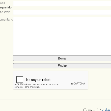
mail
equerido.
itio Web
omentario
Critica.cl /
subir