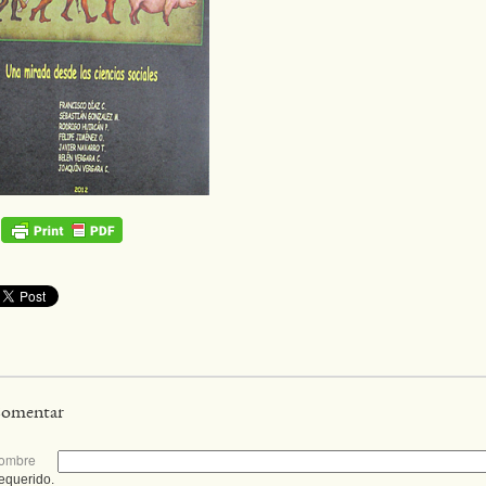
omentar
ombre
equerido.