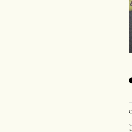
C
N
R