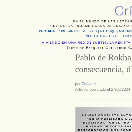
EN EL MUNDO DE LAS LETRAS
REVISTA LATINOAMERICANA DE ENSAYO F
PORTADA
|
PUBLICAR EN ESTE SITIO
|
AUTOR@S
|
ARCHIV
VER EXTRACTOS DE TODOS
Pablo de Rokha
consecuencia, d
por
Critica.cl
Artículo publicado el 27/03/2024