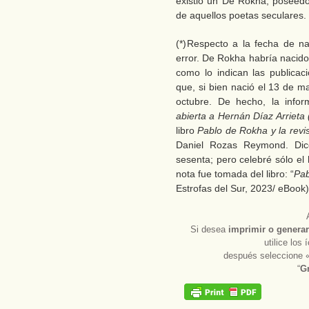
existió un De Rokha, poseed
de aquellos poetas seculares.
(*) Respecto a la fecha de na
error. De Rokha habría nacido
como lo indican las publicac
que, si bien nació el 13 de mar
octubre. De hecho, la info
abierta a Hernán Díaz Arrieta 
libro
Pablo de Rokha y la revis
Daniel Rozas Reymond. Dic
sesenta; pero celebré sólo el
nota fue tomada del libro: “
Pab
Estrofas del Sur, 2023/ eBook)
Si desea
imprimir
o
generar
utilice los
después seleccione 
“
Gr