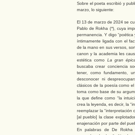
Sobre el poeta escribió y publ
marzo, lo siguiente:
El 13 de marzo de 2024 se cu
Pablo de Rokha (*), cuya impr
permanencia. Y digo “poética 
íntimamente ligada con el fac
de la mano en sus versos, son
canon y la academia les caus
estética como
La gran épic
buscaba crear conciencia soci
tener, como fundamento, una
desconocer ni despreocupar
clásicos de la poesía como el
toma como base de su argument
la que define como “la intuic
crea la leyenda, es decir, la “i
reemplazar la “interpretación c
[al pueblo] la clase explotad
enajenación por parte del pue
En palabras de De Rokha “l