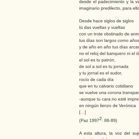
desde el padecimiento y la v
imaginario predilecto, para ell
Desde hace siglos de siglos
tú das vueltas y vueltas
con un trote obstinado de an
tus días son largos como año
y de año en año tus días arca
no el reloj del banquero ni el de
el sol es tu patrón,
de sol a sol es tu jornada
y tu jornal es el sudor,
rocío de cada día
que en tu calvario cotidiano
se vuelve una corona transpa
-aunque tu cara no esté impr
en ningún lienzo de Verónica
[…]
2
(Paz 1997
: 88-89)
A esta altura, la voz del suj