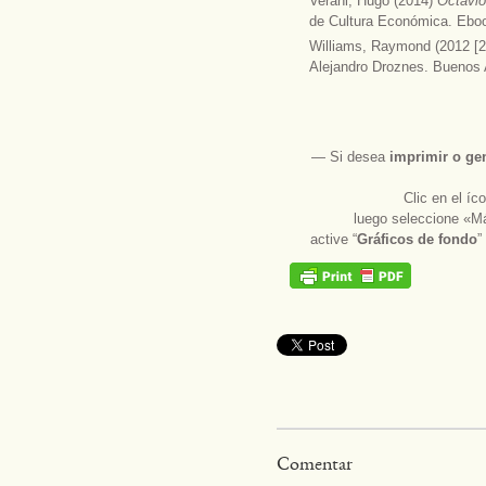
Verani, Hugo (2014)
Octavi
de Cultura Económica. Ebo
Williams, Raymond (2012 [
Alejandro Droznes. Buenos A
― Si desea
imprimir
o
ge
Clic en el í
luego seleccione «Má
active “
Gráficos de fondo
”
Comentar