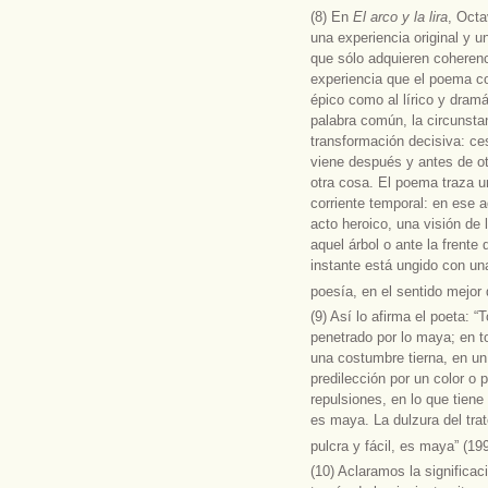
(8) En
El arco y la lira
, Octa
una experiencia original y u
que sólo adquieren coherenc
experiencia que el poema co
épico como al lírico y dramá
palabra común, la circunstan
transformación decisiva: ces
viene después y antes de ot
otra cosa. El poema traza un
corriente temporal: en ese a
acto heroico, una visión de
aquel árbol o ante la frente
instante está ungido con un
poesía, en el sentido mejor
(9) Así lo afirma el poeta: 
penetrado por lo maya; en to
una costumbre tierna, en un
predilección por un color o 
repulsiones, en lo que tien
es maya. La dulzura del trato
pulcra y fácil, es maya” (19
(10) Aclaramos la significac