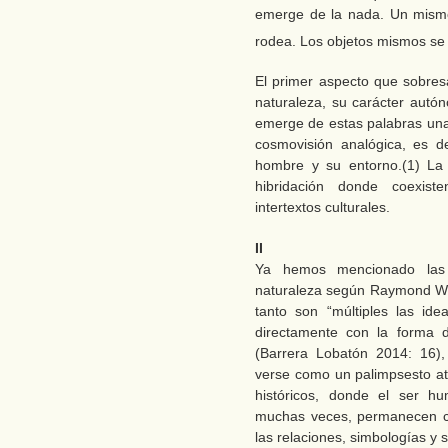
emerge de la nada. Un mismo
rodea. Los objetos mismos se
El primer aspecto que sobres
naturaleza, su carácter autó
emerge de estas palabras una 
cosmovisión analógica, es de
hombre y su entorno.(1) La 
hibridación donde coexist
intertextos culturales.
II
Ya hemos mencionado las i
naturaleza según Raymond Wil
tanto son “múltiples las id
directamente con la forma d
(Barrera Lobatón 2014: 16),
verse como un palimpsesto atr
históricos, donde el ser h
muchas veces, permanecen con
las relaciones, simbologías y 