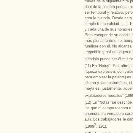
través de la siguiente cita 
dual de la palabra poética n
ser temporal y relativo, per
crea la historia. Desde est
simple temporalidad. […]. E
y cada una de sus horas e
Para escapar de su condici
más plenamente en el tiemp
fundirse con él. No alcanza 
irrepetible y así da origen a 
siéndolo puede ser él mism
(11) En “Notas”, Paz afirma:
riqueza expresiva, con valo
para emplear la palabra) es 
idioma y las costumbres, e
maya es, justamente, aquel
explotadores feudales” (199
(12) En “Notas” se describe
los que el campo recobra a 
entonces su verdadero cará
aún. Los trabajadores le dan
2
(1999
: 191).