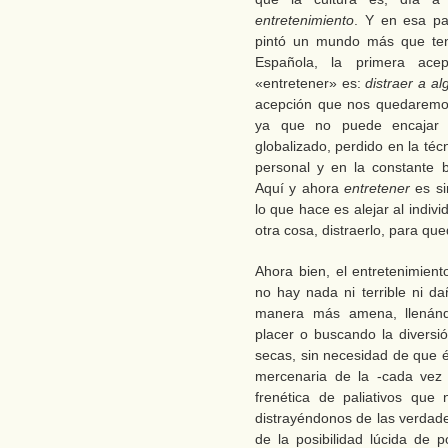
entretenimiento
. Y en esa pal
pintó un mundo más que ten
Española, la primera ace
«entretener» es:
distraer a a
acepción que nos quedaremos
ya que no puede encajar m
globalizado, perdido en la técni
personal y en la constante 
Aquí y ahora
entretener
es s
lo que hace es alejar al indiv
otra cosa, distraerlo, para q
Ahora bien, el entretenimien
no hay nada ni terrible ni d
manera más amena, llenánd
placer o buscando la diversi
secas, sin necesidad de que é
mercenaria de la -cada ve
frenética de paliativos qu
distrayéndonos de las verdade
de la posibilidad lúcida de