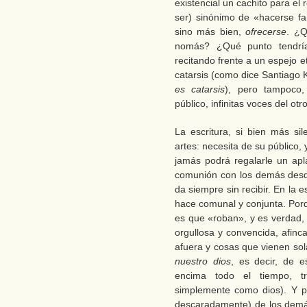
existencial un cachito para el
ser) sinónimo de «hacerse f
sino más bien,
ofrecerse
. ¿Q
nomás? ¿Qué punto tendrí
recitando frente a un espejo 
catarsis (como dice Santiago K
es catarsis
), pero tampoco,
público, infinitas voces del otr
La escritura, si bien más si
artes: necesita de su público,
jamás podrá regalarle un apl
comunión con los demás desd
da siempre sin recibir. En la e
hace comunal y conjunta. Porq
es que «roban», y es verdad,
orgullosa y convencida, afin
afuera y cosas que vienen so
nuestro dios
, es decir, de 
encima todo el tiempo, tr
simplemente como dios). Y p
descaradamente) de los demás 