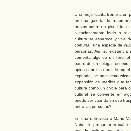
Una mujer canta frente a un p
en una galería de renombre;
brazos sobre un piso frío, se
silenciosamente leído o rel
cultura se esparece y vive d
comunal
, una especie de
cul
personas. Así, su existenci
comenta algo de un libro, el 
padre de un colega recomiend
opina sobre la obra de aquel p
expande, se hace
comun
icac
expansión de medios que facil
cultura como un chicle para q
cultural se convierte en alg
puede ser cuando en ese tra
entre las personas?
En una entrevista a Mario V
Nobel, le preguntaron cuál er
que la cultura es, día 