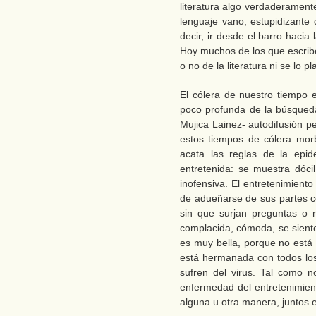
literatura algo verdaderamen
lenguaje vano, estupidizante 
decir, ir desde el barro hacia 
Hoy muchos de los que escribe
o no de la literatura ni se lo p
El cólera de nuestro tiempo e
poco profunda de la búsqued
Mujica Lainez- autodifusión p
estos tiempos de cólera morbo
acata las reglas de la epid
entretenida: se muestra dócil
inofensiva. El entretenimient
de adueñarse de sus partes co
sin que surjan preguntas o m
complacida, cómoda, se siente
es muy bella, porque no está
está hermanada con todos lo
sufren del virus. Tal como 
enfermedad del entretenimie
alguna u otra manera, juntos 