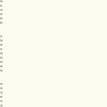
me
a,
ce
on
ir
do
a,
ia
ue
r,
la
es
el
ue
la
or
mo
ica
er
nz
ica