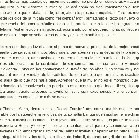
En las horas más agudas del insomnio cuando me pierdo en conjeturas y nada 
ranquiliza, suele visitarme la migala”. He acá como ha sido transformado el tem
omo aquello que le daba miedo, terror, ahora le procura tranquilidad. Y se recono
esde los ojos de la migala como: “el compañero”. Rematando el texto de nuevo c
a presencia del amor romántico como la herramienta con la que ha logrado sal
delante: “estremecido en mi soledad, acorralado por el pequeño monstruo, recuer
ue en otro tiempo yo soñaba con Beatriz y en su compañía imposible”.
 termina de darnos luz el autor, al poner de nuevo la presencia de la mujer amad
quella que parecía un imposible, y que ahora apenas es una detrás de la presenc
e aquel monstruo, un monstruo que no era tal, como lo dictaban los de la feria, q
o es otra cosa que la posibilidad de ser compañero, pareja, amado y amado
onviviendo juntos en las habitaciones, al través de los años. Una forma muy bel
ara quitarnos el vendaje de la tradición, de todo aquello que en muchas ocasion
os aleja de lo que nos haría bien. Aprender que la mujer no es el monstruo, que 
atrimonio o la convivencia en pareja no es el monstruo que todos dicen, sino q
ada quien puede atreverse a vivirlo en su propia experiencia, y a encontrar 
ranquilidad en aquello que más se desea.
a Thomas Mann, dentro de su ‘Doctor Faustus’ nos narra una historia de am
errible por la superchería religiosa de tanto saltimbanqui que impulsan el machis
 Heinz a incidir en la muerte de la joven Bärbel. Ellos se aman, el padre de la ch
esprecia a Heinz, y este y ella deciden contradecir al padre y comienzan a ten
elaciones. Sin embargo los amigos de Heinz lo invitan a departir en un burdel. Hei
 niega al inicio, y los amigos lo tildan de imbécil, de tener un grillete con la ch