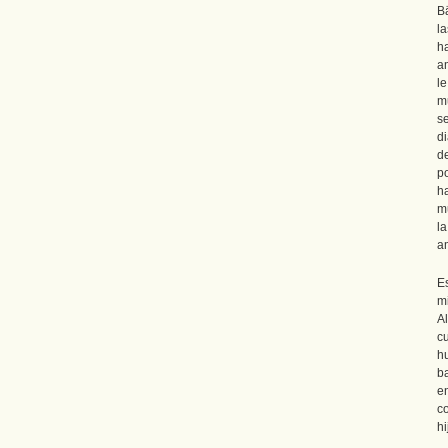
Bä
l
h
a
l
m
s
di
d
p
h
mu
l
am
E
m
A
c
h
ba
e
c
hi