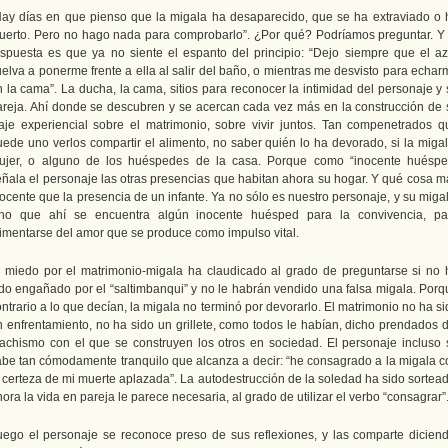
Hay días en que pienso que la migala ha desaparecido, que se ha extraviado o 
uerto. Pero no hago nada para comprobarlo”. ¿Por qué? Podríamos preguntar. Y 
espuesta es que ya no siente el espanto del principio: “Dejo siempre que el az
uelva a ponerme frente a ella al salir del baño, o mientras me desvisto para echar
n la cama”. La ducha, la cama, sitios para reconocer la intimidad del personaje y 
areja. Ahí donde se descubren y se acercan cada vez más en la construcción de 
iaje experiencial sobre el matrimonio, sobre vivir juntos. Tan compenetrados q
uede uno verlos compartir el alimento, no saber quién lo ha devorado, si la migal
ujer, o alguno de los huéspedes de la casa. Porque como “inocente huéspe
eñala el personaje las otras presencias que habitan ahora su hogar. Y qué cosa m
ocente que la presencia de un infante. Ya no sólo es nuestro personaje, y su miga
ino que ahí se encuentra algún inocente huésped para la convivencia, pa
limentarse del amor que se produce como impulso vital.
l miedo por el matrimonio-migala ha claudicado al grado de preguntarse si no 
ido engañado por el “saltimbanqui” y no le habrán vendido una falsa migala. Porq
ntrario a lo que decían, la migala no terminó por devorarlo. El matrimonio no ha s
n enfrentamiento, no ha sido un grillete, como todos le habían, dicho prendados d
achismo con el que se construyen los otros en sociedad. El personaje incluso 
abe tan cómodamente tranquilo que alcanza a decir: “he consagrado a la migala c
a certeza de mi muerte aplazada”. La autodestrucción de la soledad ha sido sortead
ora la vida en pareja le parece necesaria, al grado de utilizar el verbo “consagrar”
uego el personaje se reconoce preso de sus reflexiones, y las comparte diciend