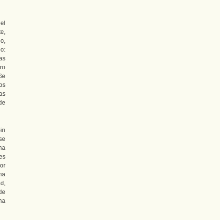
el
e,
do,
o:
as
ro
Se
os
as
de
in
se
na
es
por
ha
d,
 de
na