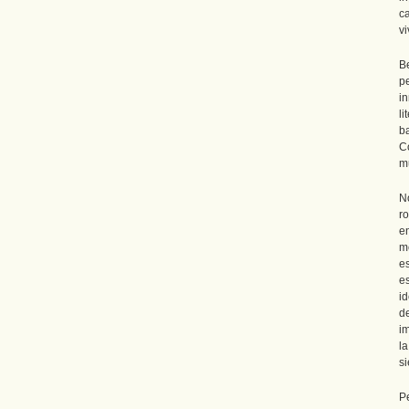
c
vi
B
p
i
l
ba
C
m
N
r
e
me
es
e
i
d
im
l
si
P