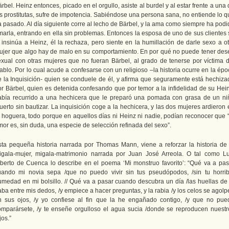
rbel. Heinz entonces, picado en el orgullo, asiste al burdel y al estar frente a una
as prostitutas, sufre de impotencia. Sabiéndose una persona sana, no entiende lo q
a pasado. Al día siguiente corre al lecho de Bärbel, y la ama como siempre ha podi
marla, entrando en ella sin problemas. Entonces la esposa de uno de sus clientes 
e insinúa a Heinz, él la rechaza, pero siente en la humillación de darle sexo a ot
ujer que algo hay de malo en su comportamiento. En por qué no puede tener des
exual con otras mujeres que no fueran Bärbel, al grado de tenerse por víctima d
ablo. Por lo cual acude a confesarse con un religioso –la historia ocurre en la ép
e la Inquisición- quien se conduele de él, y afirma que seguramente está hechiza
or Bärbel, quien es detenida confesando que por temor a la infidelidad de su Hein
abía recurrido a una hechicera que le preparó una pomada con grasa de un ni
erto sin bautizar. La inquisición coge a la hechicera, y las dos mujeres ardieron
a hoguera, todo porque en aquellos días ni Heinz ni nadie, podían reconocer que “
or es, sin duda, una especie de selección refinada del sexo”.
sta pequeña historia narrada por Thomas Mann, viene a reforzar la historia de 
igala-mujer, migala-matrimonio narrada por Juan José Arreola. O tal como Lu
lberto de Cuenca lo describe en el poema ‘Mi monstruo favorito’: “Qué va a pas
uando mi novia sepa /que no puedo vivir sin tus pseudópodos, /sin tu horrib
umedad en mi bolsillo. // Qué va a pasar cuando descubra un día /las huellas de 
ba entre mis dedos, /y empiece a hacer preguntas, y la rabia /y los celos se agol
n sus ojos, /y yo confiese al fin que la he engañado contigo, /y que no pue
omparársete, /y te enseñe orgulloso el agua sucia /donde se reproducen nuestr
jos.”