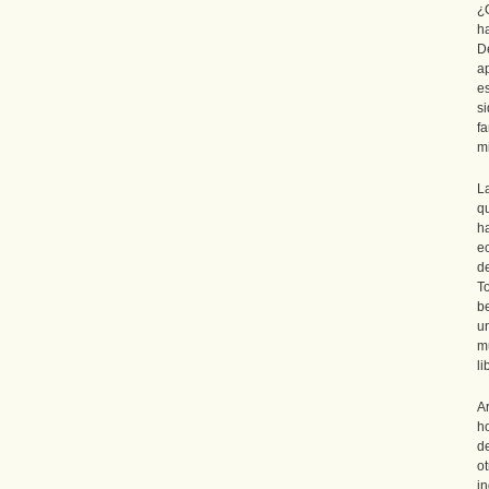
¿
h
De
a
e
s
f
m
L
q
h
e
d
T
b
u
m
li
A
h
d
o
i