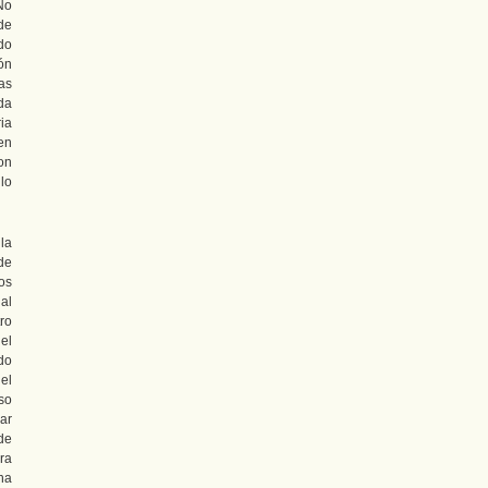
No
de
do
ón
as
da
ia
en
con
lo
la
de
os
al
ro
el
do
 el
so
ar
de
ra
ha