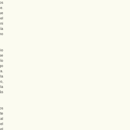
os
e.
que
el
ni
ía
no
io
se
ío
go
a.
la
o,
la
ás
os
te
al
el
el