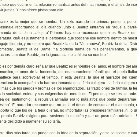
ambio que ocurre en la relación romántica antes del matrimonio, o el antes de irse
vir juntos. Y nos ofrece pistas para ello.
eatriz es la mujer que se nombra. Un texto narrado en primera persona, pone 
ersonaje recordando el día cuando junto a Beatriz entraron en “aquella barra
nmunda de la feria callejera”.Primero hay que reconocer quien es Beatriz en 
iteratura, cuál es justamente el personaje que sostiene ese nombre dentro de nuest
gaje literario, y no es otro que Beatriz la de la ‘Vida nueva’, Beatriz la de la ‘Div
omedia’, Beatriz la de Dante: “la gloriosa dama de mis pensamientos, a qui
uchos llamaban Beatriz, en la ignorancia de cuál era su nombre.”
o es por demás claro señalar que Beatriz es el nombre del amor, el nombre del am
omántico, el amor de la inocencia, del enamoramiento infantil que el poeta italia
naltece para sobrevolar el tiempo. Y esta Beatriz, la que el narrador del cuen
nciona lo acompaña a la barraca inmunda de la feria callejera. La feria callejera
 más que los juegos y bromas de los enamorados, las tradiciones de familia, la fe
s la sociedad entera y sus exigencias de merolicos. El personaje se resiste ante 
dea del matrimonio: ‘la repulsiva alimaña era lo más atroz que podía depararme 
estino”. El narrador reconoce que no tenía el deseo de consumar el matrimonio, 
porta lo que los de la feria dijeran, no importaba las presiones familiares, ni lo 
a propia Beatriz exigiera para sostener la relación y dar un paso más adelante. 
ente decidido a mantener su soltería.
ero días más tarde, no puede con la idea de la separación, y esto se asocia cuan