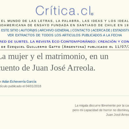
 EL MUNDO DE LAS LETRAS, LA PALABRA, LAS IDEAS Y LOS IDEA
NOAMERICANA DE ENSAYO FUNDADA EN SANTIAGO DE CHILE EN 19
 ESTE SITIO
|
AUTOR@S
|
ARCHIVO GENERAL
|
CONTACTO
|
ACERCA DE |
ESTADIST
VER EXTRACTOS DE TODOS LOS ARTICULOS PUBLICADOS A LA FECHA
La mujer y el matrimonio, en un
cuento de Juan José Arreola.
or
Adán Echeverría García
tículo publicado el 04/01/2018
La migala discurre libremente por la c
pero mi capacidad de horror no disminu
Juan José Arreo