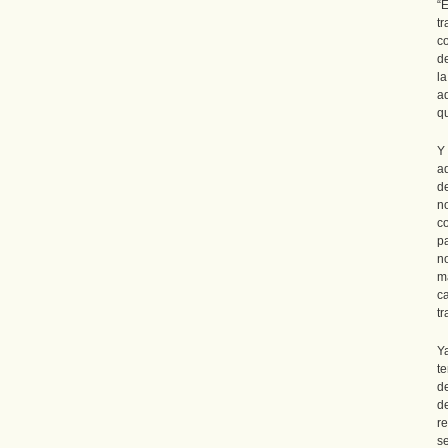
“
t
c
d
l
a
q
Y
a
d
n
c
p
n
m
c
t
Y
t
de
d
r
se