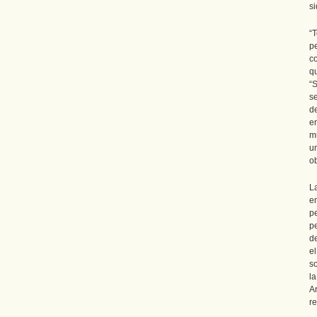
si
“
p
co
q
“
s
d
e
m
u
ob
L
e
p
p
de
e
s
la
A
r