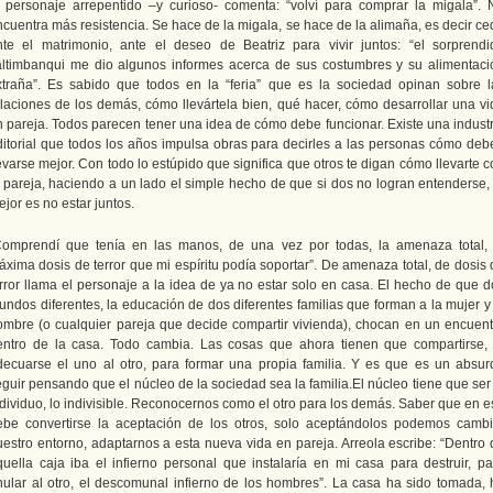
l personaje arrepentido –y curioso- comenta: “volví para comprar la migala”. 
ncuentra más resistencia. Se hace de la migala, se hace de la alimaña, es decir ce
nte el matrimonio, ante el deseo de Beatriz para vivir juntos: “el sorprendi
altimbanqui me dio algunos informes acerca de sus costumbres y su alimentaci
xtraña”. Es sabido que todos en la “feria” que es la sociedad opinan sobre l
elaciones de los demás, cómo llevártela bien, qué hacer, cómo desarrollar una vi
n pareja. Todos parecen tener una idea de cómo debe funcionar. Existe una industr
ditorial que todos los años impulsa obras para decirles a las personas cómo deb
evarse mejor. Con todo lo estúpido que significa que otros te digan cómo llevarte 
u pareja, haciendo a un lado el simple hecho de que si dos no logran entenderse, 
jor es no estar juntos.
Comprendí que tenía en las manos, de una vez por todas, la amenaza total, 
áxima dosis de terror que mi espíritu podía soportar”. De amenaza total, de dosis 
error llama el personaje a la idea de ya no estar solo en casa. El hecho de que d
undos diferentes, la educación de dos diferentes familias que forman a la mujer y 
ombre (o cualquier pareja que decide compartir vivienda), chocan en un encuent
entro de la casa. Todo cambia. Las cosas que ahora tienen que compartirse, 
decuarse el uno al otro, para formar una propia familia. Y es que es un absur
guir pensando que el núcleo de la sociedad sea la familia.El núcleo tiene que ser
ndividuo, lo indivisible. Reconocernos como el otro para los demás. Saber que en e
ebe convertirse la aceptación de los otros, solo aceptándolos podemos cambi
uestro entorno, adaptarnos a esta nueva vida en pareja. Arreola escribe: “Dentro 
quella caja iba el infierno personal que instalaría en mi casa para destruir, pa
nular al otro, el descomunal infierno de los hombres”. La casa ha sido tomada, 