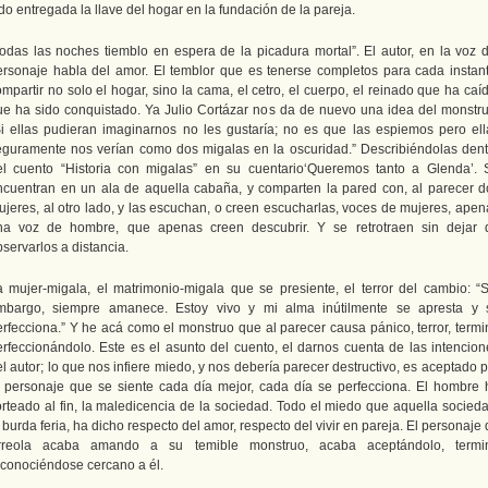
do entregada la llave del hogar en la fundación de la pareja.
Todas las noches tiemblo en espera de la picadura mortal”. El autor, en la voz d
ersonaje habla del amor. El temblor que es tenerse completos para cada instant
mpartir no solo el hogar, sino la cama, el cetro, el cuerpo, el reinado que ha caí
ue ha sido conquistado. Ya Julio Cortázar nos da de nuevo una idea del monstru
Si ellas pudieran imaginarnos no les gustaría; no es que las espiemos pero ell
eguramente nos verían como dos migalas en la oscuridad.” Describiéndolas dent
el cuento “Historia con migalas” en su cuentario‘Queremos tanto a Glenda’. 
ncuentran en un ala de aquella cabaña, y comparten la pared con, al parecer d
ujeres, al otro lado, y las escuchan, o creen escucharlas, voces de mujeres, apen
na voz de hombre, que apenas creen descubrir. Y se retrotraen sin dejar 
servarlos a distancia.
a mujer-migala, el matrimonio-migala que se presiente, el terror del cambio: “S
mbargo, siempre amanece. Estoy vivo y mi alma inútilmente se apresta y 
erfecciona.” Y he acá como el monstruo que al parecer causa pánico, terror, termi
erfeccionándolo. Este es el asunto del cuento, el darnos cuenta de las intencion
l autor; lo que nos infiere miedo, y nos debería parecer destructivo, es aceptado 
l personaje que se siente cada día mejor, cada día se perfecciona. El hombre 
orteado al fin, la maledicencia de la sociedad. Todo el miedo que aquella socieda
 burda feria, ha dicho respecto del amor, respecto del vivir en pareja. El personaje
rreola acaba amando a su temible monstruo, acaba aceptándolo, termi
econociéndose cercano a él.