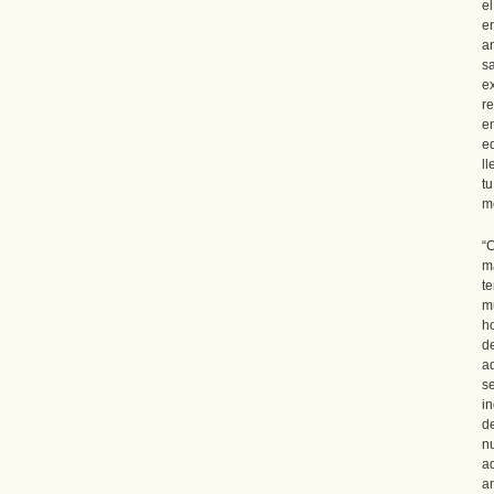
e
e
a
s
e
r
e
e
ll
t
me
“
m
t
m
h
d
a
se
i
d
n
a
a