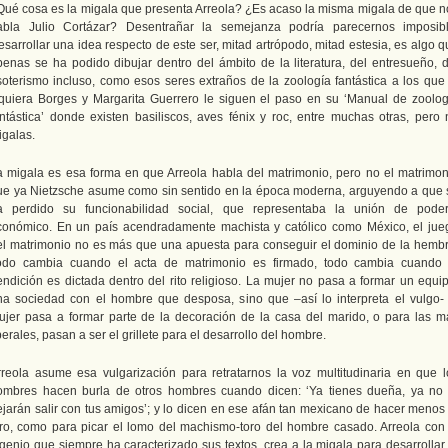
Qué cosa es la migala que presenta Arreola? ¿Es acaso la misma migala de que n
abla Julio Cortázar? Desentrañar la semejanza podría parecernos imposibl
sarrollar una idea respecto de este ser, mitad artrópodo, mitad estesia, es algo 
penas se ha podido dibujar dentro del ámbito de la literatura, del entresueño, d
soterismo incluso, como esos seres extraños de la zoología fantástica a los que 
iquiera Borges y Margarita Guerrero le siguen el paso en su ‘Manual de zoolog
antástica’ donde existen basiliscos, aves fénix y roc, entre muchas otras, pero 
igalas.
a migala es esa forma en que Arreola habla del matrimonio, pero no el matrimon
ue ya Nietzsche asume como sin sentido en la época moderna, arguyendo a que 
a perdido su funcionabilidad social, que representaba la unión de poder
conómico. En un país acendradamente machista y católico como México, el jue
el matrimonio no es más que una apuesta para conseguir el dominio de la hembr
odo cambia cuando el acta de matrimonio es firmado, todo cambia cuando 
endición es dictada dentro del rito religioso. La mujer no pasa a formar un equip
na sociedad con el hombre que desposa, sino que –así lo interpreta el vulgo- 
ujer pasa a formar parte de la decoración de la casa del marido, o para las m
berales, pasan a ser el grillete para el desarrollo del hombre.
rreola asume esa vulgarización para retratarnos la voz multitudinaria en que l
ombres hacen burla de otros hombres cuando dicen: ‘Ya tienes dueña, ya no 
ejarán salir con tus amigos’; y lo dicen en ese afán tan mexicano de hacer menos 
tro, como para picar el lomo del machismo-toro del hombre casado. Arreola con 
ngenio que siempre ha caracterizado sus textos, crea a la migala para desarrollar 