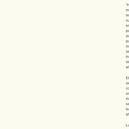
“
m
r
v
e
p
v
p
m
s
in
s
a
E
s
co
u
m
s
l
ah
L