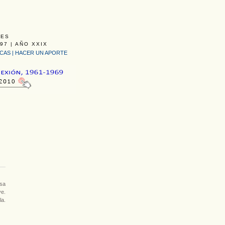
LES
97 | AÑO XXIX
ICAS
|
HACER UN APORTE
asa
ye.
la.