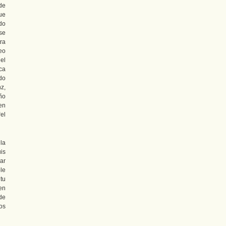
 de
ue
do
se
ra
eo
el
oca
do
z,
ño
 en
el
la
is
ar
le
tu
pen
de
os