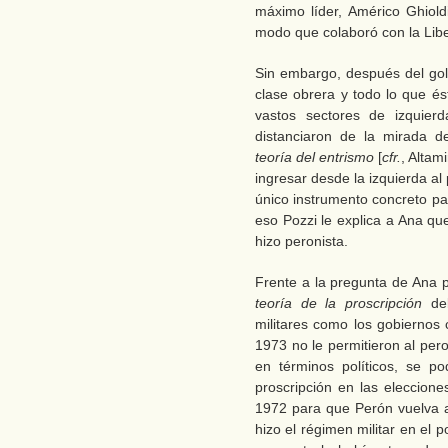
máximo líder, Américo Ghiold
modo que colaboró con la Libe
Sin embargo, después del golp
clase obrera y todo lo que é
vastos sectores de izquierd
distanciaron de la mirada d
teoría del entrismo
[
cfr.
, Altam
ingresar desde la izquierda a
único instrumento concreto par
eso Pozzi le explica a Ana qu
hizo peronista.
Frente a la pregunta de Ana po
teoría de la proscripción
del
militares como los gobiernos 
1973 no le permitieron al per
en términos políticos, se p
proscripción en las eleccione
1972 para que Perón vuelva al
hizo el régimen militar en el