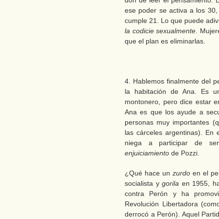
don de leer el pensamiento. 
ese poder se activa a los 30
cumple 21. Lo que puede adiv
la codicie sexualmente
. Mujer
que el plan es eliminarlas.
4. Hablemos finalmente del p
la habitación de Ana. Es u
montonero, pero dice estar en
Ana es que los ayude a secu
personas muy importantes (q
las cárceles argentinas). En
niega a participar de sem
enjuiciamiento
de Pozzi.
¿Qué hace un
zurdo
en el pe
socialista y
gorila
en 1955, ha
contra Perón y ha promovi
Revolución Libertadora (com
derrocó a Perón). Aquel Parti