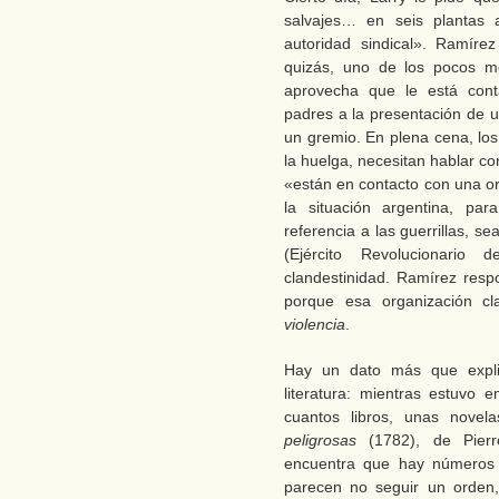
salvajes… en seis plantas 
autoridad sindical». Ramíre
quizás, uno de los pocos mo
aprovecha que le está con
padres a la presentación de 
un gremio. En plena cena, los
la huelga, necesitan hablar co
«están en contacto con una or
la situación argentina, p
referencia a las guerrillas, se
(Ejército Revolucionario
clandestinidad. Ramírez respo
porque esa organización c
violencia
.
Hay un dato más que explic
literatura: mientras estuvo 
cuantos libros, unas novel
peligrosas
(1782), de Pierr
encuentra que hay números 
parecen no seguir un orden,