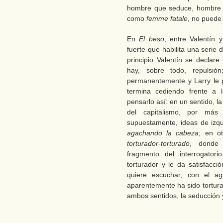
hombre que seduce, hombre a
como
femme fatale
, no puede 
En
El beso
, entre Valentín
fuerte que habilita una serie
principio Valentín se declare
hay, sobre todo, repulsió
permanentemente y Larry le 
termina cediendo frente a l
pensarlo así: en un sentido, la
del capitalismo, por má
supuestamente, ideas de izqu
agachando la cabeza
; en ot
torturador-torturado
, donde 
fragmento del interrogatori
torturador y le da satisfacc
quiere escuchar, con el ag
aparentemente ha sido tortura
ambos sentidos, la seducción y