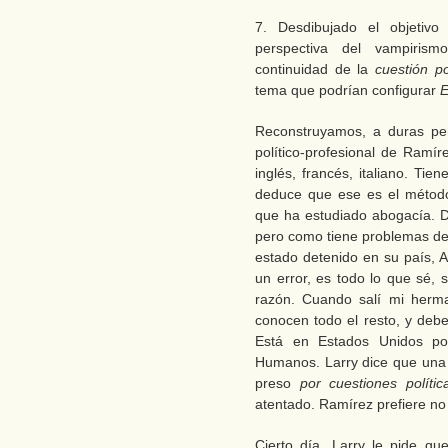
7. Desdibujado el objetiv
perspectiva del vampirism
continuidad de la
cuestión po
tema que podrían configurar
E
Reconstruyamos, a duras pen
político-profesional de Ram
inglés, francés, italiano. Tien
deduce que ese es el método
que ha estudiado abogacía. Di
pero como tiene problemas de
estado detenido en su país, A
un error, es todo lo que sé, 
razón. Cuando salí mi her
conocen todo el resto, y deb
Está en Estados Unidos po
Humanos. Larry dice que una
preso
por cuestiones polític
atentado. Ramírez prefiere no 
Cierto día, Larry le pide q