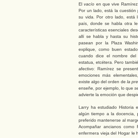
El
vacío
en que vive Ramírez
Por un lado, está la cuestión
su vida. Por otro lado, está 
país, donde se habla otra l
características esenciales d
allí se habla y hasta su his
pasean por la Plaza Washi
explique, como buen estad
cuando dice el nombre del
estatua, etcétera. Pero tambi
afectivo: Ramírez se prese
emociones más elementales
existe algo del orden de
la pr
enseñe, por ejemplo, lo que
s
advierte la emoción que despie
Larry ha estudiado Historia 
algún tiempo a la docencia, p
preferido mantenerse al marge
Acompañar ancianos como R
enfermera vieja del Hogar le 