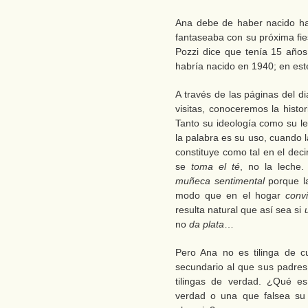
Ana debe de haber nacido ha
fantaseaba con su próxima fie
Pozzi dice que tenía 15 año
habría nacido en 1940; en est
A través de las páginas del d
visitas, conoceremos la histo
Tanto su ideología como su len
la palabra es su uso, cuando 
constituye como tal en el deci
se
toma el té
, no la leche.
muñeca sentimental
porque l
modo que en el hogar
conv
resulta natural que así sea si
no
da plata
…
Pero Ana no es tilinga de c
secundario al que sus padre
tilingas de verdad. ¿Qué es
verdad o una que falsea su 