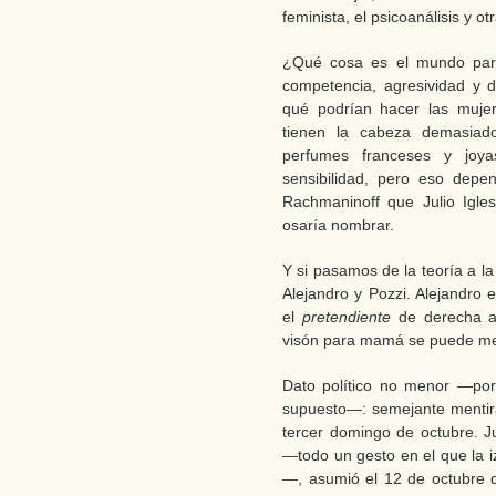
feminista, el psicoanálisis y o
¿Qué cosa es el mundo par
competencia, agresividad y d
qué podrían hacer las muje
tienen la cabeza demasiad
perfumes franceses y joy
sensibilidad, pero eso depe
Rachmaninoff que Julio Igles
osaría nombrar.
Y si pasamos de la teoría a l
Alejandro y Pozzi. Alejandro 
el
pretendiente
de derecha a
visón para mamá se puede men
Dato político no menor —porq
supuesto—: semejante mentira
tercer domingo de octubre. Ju
—todo un gesto en el que la i
—, asumió el 12 de octubre d