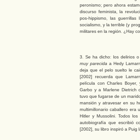
peronismo; pero ahora estam
discurso feminista, la revoluc
pos-hippismo, las guerrilla
socialismo, y la terrible (y pr
militares en la región. ¿Hay 
3. Se ha dicho: los delirios 
muy parecida
a Hedy Lamarr.
deja que el pelo suelto le c
[2002] recuerda que Lamar
película con Charles Boyer
Garbo y a Marlene Dietrich c
tuvo que fugarse de un marido
mansión y atravesar en su hu
multimillonario caballero er
Hitler y Mussolini. Todos los
autobiografía que escribió 
[2002], su libro inspiró a Puig l