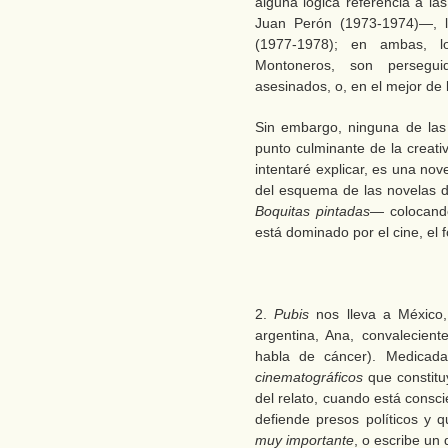
alguna lógica referencia a l
Juan Perón (1973-1974)—, l
(1977-1978); en ambas, lo
Montoneros, son persegui
asesinados, o, en el mejor de l
Sin embargo, ninguna de las
punto culminante de la creativ
intentaré explicar, es una nove
del esquema de las novelas d
Boquitas pintadas
— colocand
está dominado por el cine, el f
2.
Pubis
nos lleva a México,
argentina, Ana, convalecient
habla de cáncer). Medicada
cinematográficos
que constituy
del relato, cuando está consc
defiende presos políticos y 
muy importante
, o escribe un d