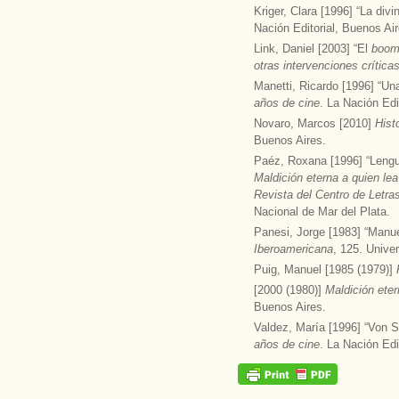
Kriger, Clara [1996] “La div
Nación Editorial, Buenos Air
Link, Daniel [2003] “El
boo
otras intervenciones crítica
Manetti, Ricardo [1996] “Un
años de cine
. La Nación Edi
Novaro, Marcos [2010]
Hist
Buenos Aires.
Paéz, Roxana [1996] “Lengu
Maldición eterna a quien le
Revista del Centro de Letr
Nacional de Mar del Plata.
Panesi, Jorge [1983] “Manue
Iberoamericana
, 125. Unive
Puig, Manuel [1985 (1979)]
[2000 (1980)]
Maldición eter
Buenos Aires.
Valdez, María [1996] “Von S
años de cine
. La Nación Edi