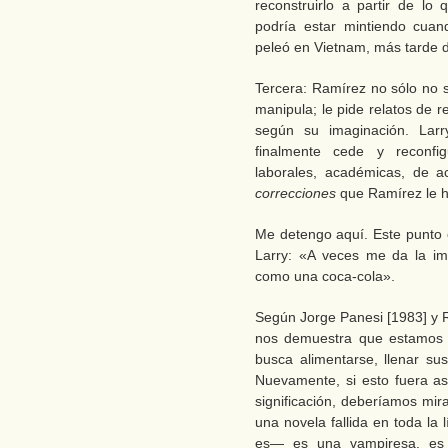
reconstruirlo a partir de lo
podría estar mintiendo cuan
peleó en Vietnam, más tarde di
Tercera: Ramírez no sólo no 
manipula; le pide relatos de
según su imaginación. Larry
finalmente cede y reconfig
laborales, académicas, de a
correcciones
que Ramírez le h
Me detengo aquí. Este punto
Larry: «A veces me da la im
como una coca-cola».
Según Jorge Panesi [1983] y R
nos demuestra que estamos 
busca alimentarse, llenar sus
Nuevamente, si esto fuera as
significación, deberíamos mir
una novela fallida en toda la 
es— es una vampiresa, es