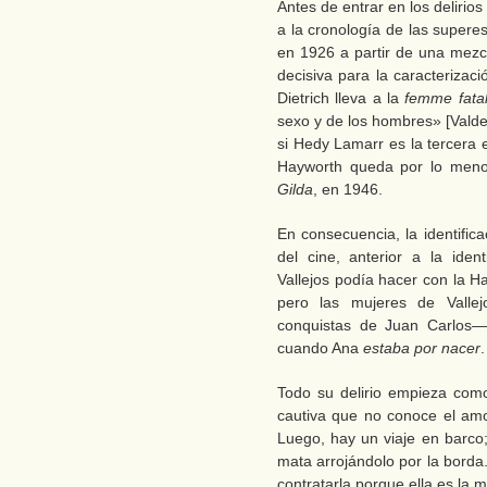
Antes de entrar en los delirio
a la cronología de las supere
en 1926 a partir de una mezc
decisiva para la caracterizac
Dietrich lleva a la
femme fata
sexo y de los hombres» [Vald
si Hedy Lamarr es la tercera e
Hayworth queda por lo meno
Gilda
, en 1946.
En consecuencia, la identific
del cine, anterior a la iden
Vallejos podía hacer con la H
pero las mujeres de Vall
conquistas de Juan Carlos
cuando Ana
estaba por nacer
Todo su delirio empieza co
cautiva que no conoce el am
Luego, hay un viaje en barco; 
mata arrojándolo por la borda
contratarla porque ella es la m