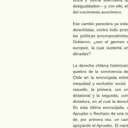
única y última alternativa 
desigualdades― y, con ello, el f
del crecimiento económico.
Ese cambio pareciera ya esta
derechistas, contra todo pron
las políticas procorporativis
Gobierno; ¿son el germen 
europeo, la cual sustenta u
décadas?
La derecha chilena históricam
quiebre de la convivencia d
Chile en la encrucijada entr
inequidad y exclusión social
resuelto, la primera, con 
dictatorial y la segunda, co
dictadura, en el cual la dere
En esta última encrucijada, 
Apruebo o Rechazo de una nu
de, por primera vez, un cam
apoyando el Apruebo. El nac