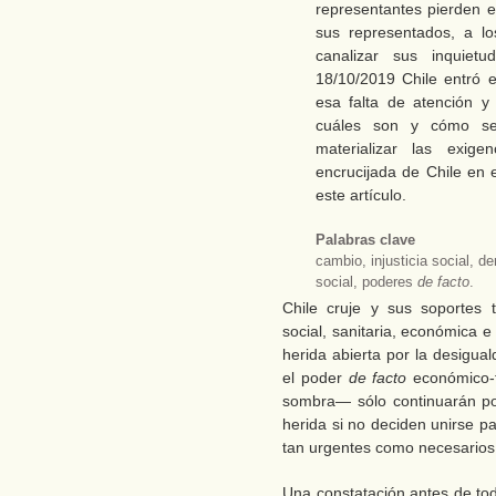
representantes pierden e
sus representados, a l
canalizar sus inquiet
18/10/2019 Chile entró e
esa falta de atención y
cuáles son y cómo se 
materializar las exig
encrucijada de Chile en 
este artículo.
Palabras clave
cambio, injusticia social, de
social, poderes
de facto
.
Chile cruje y sus soportes 
social, sanitaria, económica e 
herida abierta por la desigua
el poder
de facto
económico-f
sombra― sólo continuarán po
herida si no deciden unirse p
tan urgentes como necesarios
Una constatación antes de tod