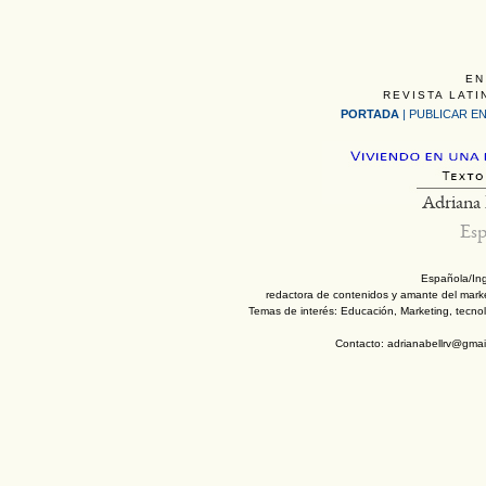
EN
REVISTA LATI
PORTADA
|
PUBLICAR EN
Adriana 
Esp
Española/Ing
redactora de contenidos y amante del marke
Temas de interés: Educación, Marketing, tecno
Contacto: adrianabellrv@gmai