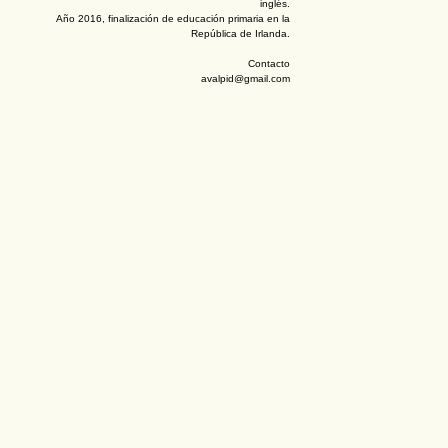
inglés.
Año 2016, finalización de educación primaria en la
República de Irlanda.
Contacto
avalpid@gmail.com