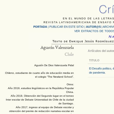
EN EL MUNDO DE LAS LETRAS
REVISTA LATINOAMERICANA DE ENSAYO F
PORTADA
|
PUBLICAR EN ESTE SITIO
|
AUTOR@S
|
ARCHIV
VER EXTRACTOS DE TODOS
Agustín Valenzuela
Artículos del auto
Chile
TITULO
Agustín De Dios Valenzuela Pidal
El Desafío político,
de pandemia.
Chileno, estudiante de cuarto año de educación media en
el colegio “The Newland School”.
Otros:
Año 2019, estudios lingüísticos en la República Popular
China.
Año 2019, Obtención del Segundo lugar en el torneo
Inter escolar de Debate Universidad de Chile de la ciudad
de Santiago.
Año 2017, ingreso al equipo de Debate escolar y
obtención del premio de redacción narrativa escolar en