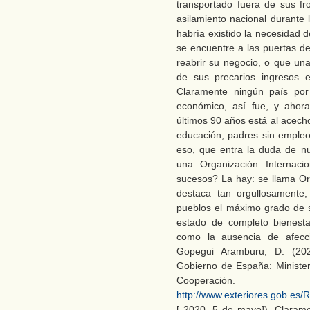
transportado fuera de sus fr
asilamiento nacional durante 
habría existido la necesidad 
se encuentre a las puertas d
reabrir su negocio, o que una
de sus precarios ingresos e
Claramente ningún país por s
económico, así fue, y ahor
últimos 90 años está al acech
educación, padres sin empleo 
eso, que entra la duda de nue
una Organización Internaci
sucesos? La hay: se llama Or
destaca tan orgullosamente,
pueblos el máximo grado de s
estado de completo bienesta
como la ausencia de afecc
Gopegui Aramburu, D. (202
Gobierno de España: Minister
Cooperación
http://www.exteriores.gob.e
[ 2020, 5 de mayo]). Claram