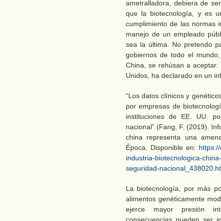
ametralladora, debiera de se
que la biotecnología, y es 
cumplimiento de las normas in
manejo de un empleado públi
sea la última. No pretendo p
gobiernos de todo el mundo,
China, se rehúsan a aceptar.
Unidos, ha declarado en un in
“Los datos clínicos y genétic
por empresas de biotecnologí
instituciones de EE. UU. po
nacional” (Fang, F. (2019). In
china representa una amena
Época. Disponible en:
https:
industria-biotecnologica-chin
seguridad-nacional_438020.h
La biotecnología, por más p
alimentos genéticamente modif
ejerce mayor presión int
consecuencias pueden ser in