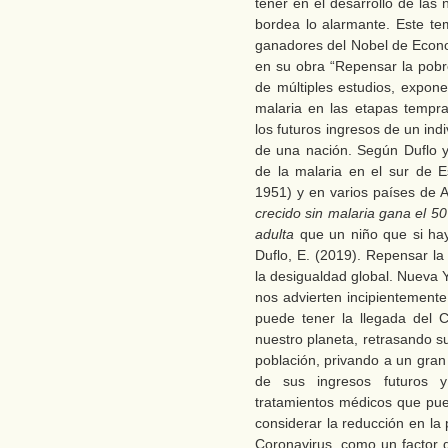
tener en el desarrollo de la
bordea lo alarmante. Este t
ganadores del Nobel de Econom
en su obra “Repensar la pobre
de múltiples estudios, expo
malaria en las etapas tempr
los futuros ingresos de un indi
de una nación. Según Duflo y
de la malaria en el sur de 
1951) y en varios países de 
crecido sin malaria gana el 5
adulta
que un niño que si hay
Duflo, E. (2019). Repensar la
la desigualdad global. Nueva Y
nos advierten incipientemente
puede tener la llegada del 
nuestro planeta, retrasando 
población, privando a un gra
de sus ingresos futuros 
tratamientos médicos que pu
considerar la reducción en la
Coronavirus, como un factor q