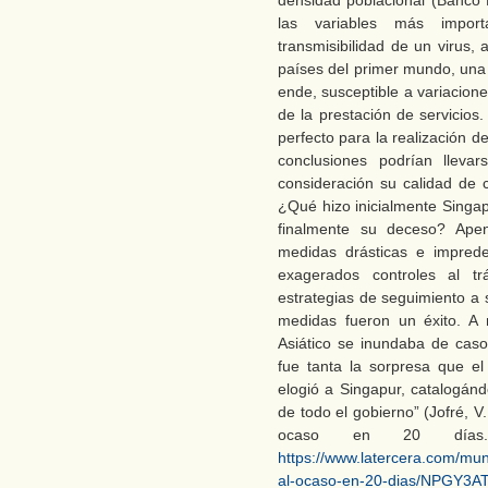
densidad poblacional (Banco 
las variables más impor
transmisibilidad de un virus,
países del primer mundo, una 
ende, susceptible a variacion
de la prestación de servicios
perfecto para la realización d
conclusiones podrían llev
consideración su calidad de c
¿Qué hizo inicialmente Singa
finalmente su deceso? Apen
medidas drásticas e imprede
exagerados controles al t
estrategias de seguimiento a 
medidas fueron un éxito. A
Asiático se inundaba de cas
fue tanta la sorpresa que e
elogió a Singapur, catalogá
de todo el gobierno” (Jofré, V.
ocaso en 20 días. 
https://www.latercera.com/mund
al-ocaso-en-20-dias/NPGY