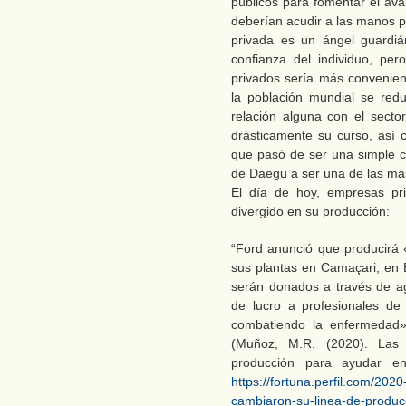
públicos para fomentar el avan
deberían acudir a las manos p
privada es un ángel guardi
confianza del individuo, p
privados sería más convenie
la población mundial se redu
relación alguna con el sector
drásticamente su curso, así
que pasó de ser una simple 
de Daegu a ser una de las más
El día de hoy, empresas pr
divergido en su producción:
“Ford anunció que producirá «
sus plantas en Camaçari, en B
serán donados a través de ag
de lucro a profesionales de
combatiendo la enfermedad
(Muñoz, M.R. (2020). Las
producción para ayudar en
https://fortuna.perfil.com/20
cambiaron-su-linea-de-produc