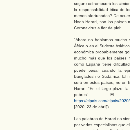
seguro estremecerá los cimien
la responsabilidad ética de 
menos afortunados? De acuerdo 
Noah Harari, son los países m
Coronavirus a flor de piel:
“Ahora no hablamos mucho s
África o en el Sudeste Asiático
económica probablemente golp
mucho más que los países ri
como España tiene dificultad
puede pasar cuando la epi
Bangladesh o Sudáfrica. El 
será en estos países, no en E
Harari: “En el largo plazo, la
pobres”. El P
https://elpais.com/elpais/20
[2020, 23 de abril])
Las palabras de Harari no vi
por varios especialistas que 