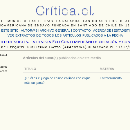
 EL MUNDO DE LAS LETRAS, LA PALABRA, LAS IDEAS Y LOS IDEA
NOAMERICANA DE ENSAYO FUNDADA EN SANTIAGO DE CHILE EN 19
 ESTE SITIO
|
AUTOR@S
|
ARCHIVO GENERAL
|
CONTACTO
|
ACERCA DE |
ESTADIST
VER EXTRACTOS DE TODOS LOS ARTICULOS PUBLICADOS A LA FECHA
son
Artículos del autor(a) publicados en este medio
acto:
TITULO
MATERIA
s.com
¿Cuál es el juego de casino en línea con el que
Entretenimiento
más se gana?