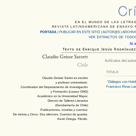
EN EL MUNDO DE LAS LETRAS
REVISTA LATINOAMERICANA DE ENSAYO F
PORTADA
|
PUBLICAR EN ESTE SITIO
|
AUTOR@S
|
ARCHIV
VER EXTRACTOS DE TODOS
Claudio Geisse Sarrett
Artículos del auto
Chile
TITULO
Claudio Geisse Sarret es escritor
“Diálogos con Holof
y profesor universitario.
Francisco Rivas Lar
Coordinador del Departamento de Investigación
y Formación (Leasur ONG)
Académico en la Universidad Mayor.
Director de Talleres Literarios
(Gendarmería de Chile)
Publicaciones, novelas y cuentos:
De treinta y Cinco. Dos silencios. Cuentos de guarda.
Kevin Ortega. Filcolin.