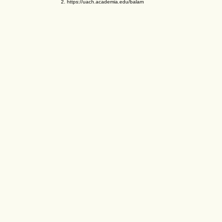
2. https://uach.academia.edu/balam