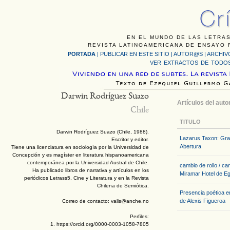
EN EL MUNDO DE LAS LETRAS
REVISTA LATINOAMERICANA DE ENSAYO F
PORTADA
|
PUBLICAR EN ESTE SITIO
|
AUTOR@S
|
ARCHIV
VER EXTRACTOS DE TODOS
Darwin Rodríguez Suazo
Artículos del auto
Chile
TITULO
Darwin Rodríguez Suazo (Chile, 1988).
Lazarus Taxon: Gr
Escritor y editor.
Abertura
Tiene una licenciatura en sociología por la Universidad de
Concepción y es magíster en literatura hispanoamericana
contemporánea por la Universidad Austral de Chile.
cambio de rollo / c
Ha publicado libros de narrativa y artículos en los
Miramar Hotel de E
periódicos Letrass5, Cine y Literatura y en la Revista
Chilena de Semiótica.
Presencia poética 
de Alexis Figueroa
Correo de contacto: valis@anche.no
Perfiles:
1. https://orcid.org/0000-0003-1058-7805