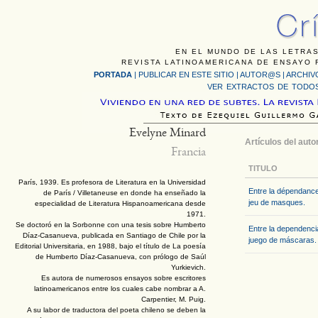
EN EL MUNDO DE LAS LETRAS
REVISTA LATINOAMERICANA DE ENSAYO F
PORTADA
|
PUBLICAR EN ESTE SITIO
|
AUTOR@S
|
ARCHIV
VER EXTRACTOS DE TODOS
Evelyne Minard
Artículos del auto
Francia
TITULO
París, 1939. Es profesora de Literatura en la Universidad
Entre la dépendance 
de París / Villetaneuse en donde ha enseñado la
jeu de masques.
especialidad de Literatura Hispanoamericana desde
1971.
Se doctoró en la Sorbonne con una tesis sobre Humberto
Entre la dependencia
Díaz-Casanueva, publicada en Santiago de Chile por la
juego de máscaras.
Editorial Universitaria, en 1988, bajo el título de La poesía
de Humberto Díaz-Casanueva, con prólogo de Saúl
Yurkievich.
Es autora de numerosos ensayos sobre escritores
latinoamericanos entre los cuales cabe nombrar a A.
Carpentier, M. Puig.
A su labor de traductora del poeta chileno se deben la