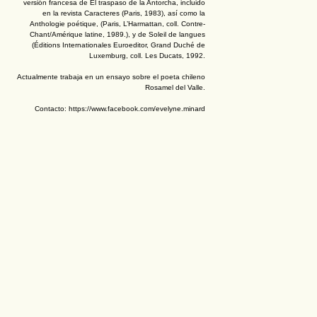
versión francesa de El traspaso de la Antorcha, incluido
en la revista Caracteres (Paris, 1983), así como la
Anthologie poétique, (Paris, L’Harmattan, coll. Contre-
Chant/Amérique latine, 1989.), y de Soleil de langues
(Éditions Internationales Euroeditor, Grand Duché de
Luxemburg, coll. Les Ducats, 1992.
Actualmente trabaja en un ensayo sobre el poeta chileno
Rosamel del Valle.
Contacto: https://www.facebook.com/evelyne.minard