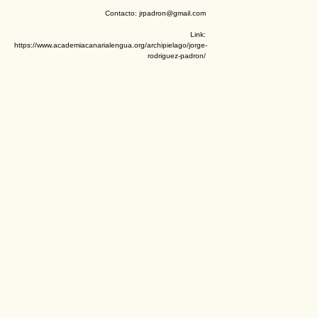
Contacto: jrpadron@gmail.com
Link:
https://www.academiacanarialengua.org/archipielago/jorge-
rodriguez-padron/