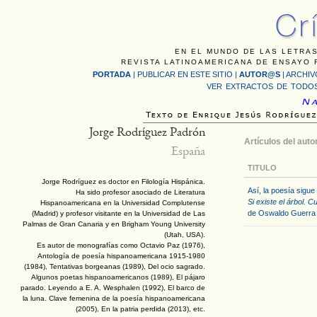
EN EL MUNDO DE LAS LETRAS
REVISTA LATINOAMERICANA DE ENSAYO F
PORTADA
|
PUBLICAR EN ESTE SITIO
|
AUTOR@S
|
ARCHIV
VER EXTRACTOS DE TODOS
Jorge Rodríguez Padrón
Artículos del auto
España
TITULO
Jorge Rodríguez es doctor en Filología Hispánica.
Así, la poesía sigue
Ha sido profesor asociado de Literatura
Si existe el árbol. C
Hispanoamericana en la Universidad Complutense
de Oswaldo Guerra
(Madrid) y profesor visitante en la Universidad de Las
Palmas de Gran Canaria y en Brigham Young University
(Utah, USA).
Es autor de monografías como Octavio Paz (1976),
Antología de poesía hispanoamericana 1915-1980
(1984), Tentativas borgeanas (1989), Del ocio sagrado.
Algunos poetas hispanoamericanos (1989), El pájaro
parado. Leyendo a E. A. Wesphalen (1992), El barco de
la luna. Clave femenina de la poesía hispanoamericana
(2005), En la patria perdida (2013), etc.