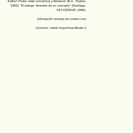
Kafka? Poder, mala conciencia y literatura“ (B.A., Padiós,
1983), “El trabajo: itinerario de un concepto“ (Santiago,
PET-CEPAUR, 1998).
Información tomada de nordan.com
Contacto: martin.hopenhayn@udp.cl