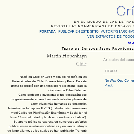
EN EL MUNDO DE LAS LETRAS
REVISTA LATINOAMERICANA DE ENSAYO F
PORTADA
|
PUBLICAR EN ESTE SITIO
|
AUTOR@S
|
ARCHIV
VER EXTRACTOS DE TODOS
Martín Hopenhayn
Artículos del auto
Chile
TITULO
Nació en Chile en 1955 y estudió filosofía en las
No Way Out: Coment
Universidades de Chile, Buenos Aires y París. En esta
Prado.
última se recibió con una tesis sobre Nietzsche, bajo la
dirección de Gilles Deleuze.
Como profesor e investigador fue desplazándose
prograsivamente en una búsqueda interdisciplinaria de
alternativas más humanas de desarrollo.
Actualmente trabaja en ILPES (Instituto Latinoamericano
y del Caribe de Planificación Económica y Social (en el
tema “Crisis del Estado planificador en América Latina“).
Su aporte teórico se expresa en numerosos artículos
publicados en revistas espcializadas y en varios trabajos
de largo aliento, de los cuales se han publicado “Por qué