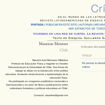
EN EL MUNDO DE LAS LETRAS
REVISTA LATINOAMERICANA DE ENSAYO F
PORTADA
|
PUBLICAR EN ESTE SITIO
|
AUTOR@S
|
ARCHIV
VER EXTRACTOS DE TODOS
Mauricio Meneses
Artículos del auto
Chile
TITULO
Mauricio Axel Meneses Villalobos
Re-pensar la obesid
Profesor de Educación Física y magíster en Gestión
cultura
Educacional por la Universidad de Chile. Sus líneas de
trabajo se sitúan en la intersección entre política
educativa, formación inicial docente y epistemología de la
educación física.
Ha participado en congresos académicos nacionales e
internacionales y es autor de libros y publicaciones sobre
estándares formativos y políticas educativas en Chile.
Contacto: maxelme@gmail.com