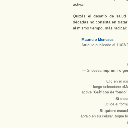
activa.
Quizás el desafío de salud
décadas no consista en tratar
al mismo tiempo, más radical:
Mauricio Meneses
Artículo publicado el 11/03/
― Si desea
imprimir
o
ge
Clic en el í
luego seleccione «Má
active “
Gráficos de fondo
”
―
Si des
utilice el for
―
Si quiere escuc
ábralo en su celular, toque l