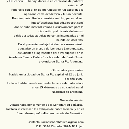
y Educación. El trabajo docente en contextos de pobreza
estructural”.
Todo esto con el fin de profundizar en un saber que le
apasiona como académica y futura docente.
Por otra parte, Rocío administra un blog personal ver:
https://escritoraelizabeth.blogspot.com/
donde sube material literario exclusivamente para la
circulación y el disfrute del mismo;
dirigido a todas aquellas personas interesadas en el
mundo de las letras.
En el presente, trabaja brindando asesoramiento
educativo en el área de Lengua y Literatura para
estudiantes e ingresantes del nivel superior, en la
Academia “Juana Collado” de la ciudad de Santo Tomé,
provincia de Santa Fe, Argentina.
Otros datos personales:
Nacida en la ciudad de Santa Fe, capital, el 12 de junio
del año 1991.
En la actualidad reside en Santo Tomé, ciudad ubicada a
unos 15 kilómetros de su ciudad natal.
Nacionalidad argentina.
Temas de interés:
Apasionada por el mundo de la Lengua y su didáctica.
También le interesan los trabajos de crítica literaria, y en el
futuro desea profundizar en materia de Semiótica.
Contacto: rocioelizabethtorres@gmail.com
C.P.: 3016 Córdoba 3924- Bº Luján