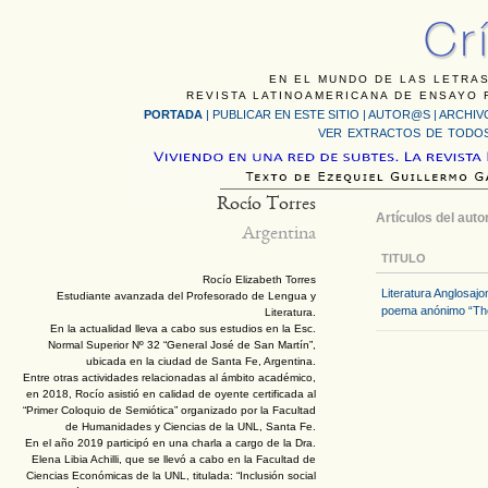
EN EL MUNDO DE LAS LETRAS
REVISTA LATINOAMERICANA DE ENSAYO F
PORTADA
|
PUBLICAR EN ESTE SITIO
|
AUTOR@S
|
ARCHIV
VER EXTRACTOS DE TODOS
Rocío Torres
Artículos del auto
Argentina
TITULO
Rocío Elizabeth Torres
Literatura Anglosajo
Estudiante avanzada del Profesorado de Lengua y
poema anónimo “The
Literatura.
En la actualidad lleva a cabo sus estudios en la Esc.
Normal Superior Nº 32 “General José de San Martín”,
ubicada en la ciudad de Santa Fe, Argentina.
Entre otras actividades relacionadas al ámbito académico,
en 2018, Rocío asistió en calidad de oyente certificada al
“Primer Coloquio de Semiótica” organizado por la Facultad
de Humanidades y Ciencias de la UNL, Santa Fe.
En el año 2019 participó en una charla a cargo de la Dra.
Elena Libia Achilli, que se llevó a cabo en la Facultad de
Ciencias Económicas de la UNL, titulada: “Inclusión social