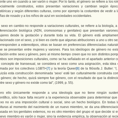
ente uno en cuando a ser varón o mujer. Por lo tanto, el género se refiere a los ro
ocialmente construidos, estos presentan variaciones y cambian según époc
istóricas y según diferentes culturas, como por ejemplo la costumbre de vestir a l
iñas de rosado y a los niños de azul en sociedades occidentales.
 sexo en cambio no responde a variaciones culturales, se refiere a la biología, a
iferenciación biológica (ADN, cromosomas y genitales) que presentan varones
ujeres desde la gestación y durante toda su vida. El género está ampliamen
lacionado con el sexo, y si bien es cierto que algunas atribuciones a uno u otro s
orresponden a estereotipos, otras se basan en preferencias diferenciadas natural
ue se presentan entre mujeres y varones. Para los ideólogos de género no exis
elación entre sexo y género, pero al mismo tiempo creen que no son distintos porq
mbos son imposiciones culturales, como se ha señalado en el apartado anterior c
l concepto de transexual, se considera el sexo como una asignación, esta idea 
omada por los colectivos LGBTI+
[7]
y la teoría Queer
[8]
de la filósofa J. Butler: “
uizás esta construcción denominada ‘sexo’ esté tan culturalmente construida co
l género; de hecho, quizá siempre fue género, con el resultado de que la distinci
tre sexo y género no existe como tal”, (1999, p. 55).
ero ello únicamente responde a una ideología que no tiene ningún susten
entífico, sólo hace falta recurrir a la experiencia observable para determinar que
exo no es una imposición cultural o social, sino un hecho biológico. En todas l
ulturas al momento del nacimiento de un nuevo miembro, se da una diferenciaci
asada en los genitales externos, no es otro miembro del grupo el que decide si e
uevo miembro es varón o mujer, sino la evidencia empírica, la observación al reci