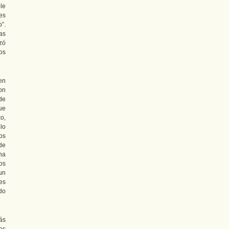
le
es
”.
as
zó
os
en
on
de
ue
o,
lo
os
de
una
os
un
es
do
ás