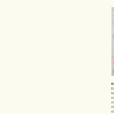
R
En
l
c
c
c
c