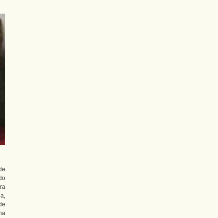
 de
do
ra
a,
de
na