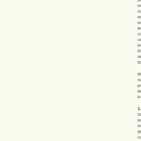
p
e
s
a
e
t
c
c
b
é
s
d
M
n
p
d
l
3
V
p
e
g
c