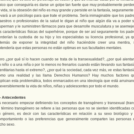
nico que conseguiría es darse un golpe tan fuerte que muy probablemente perder
 vida, si la obsesión del niño es muy grande y persiste en la fantasía, seguramente
levará a un psicólogo para que trate el problema. Sería inimaginable que los padre
aestros o profesionales de la salud le digan al niño que algún día va a poder s
uperman y le suministren fármacos para que desarrolle musculatura y se asemeje
as características físicas del superhéroe, porque de ser así seguramente los padr
erderían la custodia de su hijo y los especialistas su licencia profesional, ya q
demás de exponer la integridad del niño haciéndole creer una mentira, 
ntendería que estas personas no están optimas en sus facultades mentales.
ero ¿por qué sí lo hacen cuando se trata de la transexualidad?, ¿por qué alentar
n niño o a una niña o por lo menos no frenarlos cuando están llevando sus fantasí
entitarias hasta el extremo?, ¿por qué la sociedad, cada vez más, ve estas fantas
omo una realidad y las llama Derechos Humanos? Hay muchos factores q
xplican esta problemática, todos enmarcados en una ideología que está arruinan
reversiblemente la vida de niños, niñas y adolescentes por todo el mundo.
.- Antecedentes
s necesario empezar definiendo los conceptos de transgénero y transexual (trans
l término transgénero se refiere a las personas que no se sienten identificadas c
u género, es decir con las características en relación a su sexo biológico y 
omportamiento o las preferencias que generalmente comparten las personas 
icho sexo.