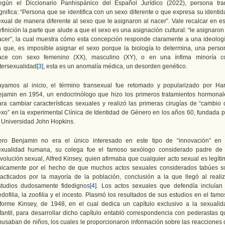
egún el Diccionario Panhispánico del Español Jurídico (2022), persona tra
gnifica: “Persona que se identifica con un sexo diferente o que expresa su identi
exual de manera diferente al sexo que le asignaron al nacer”. Vale recalcar en es
finición la parte que alude a que el sexo es una asignación cultural: “le asignaron
acer”, la cual muestra cómo esta concepción responde claramente a una ideologí
a que, es imposible asignar el sexo porque la biología lo determina, una perso
ace con sexo femenino (XX), masculino (XY), o en una ínfima minoría c
ntersexualidad
[3]
, esta es un anomalía médica, un desorden genético.
ayamos al inicio, el término transexual fue retomado y popularizado por Har
ejamin en 1954, un endocrinólogo que hizo los primeros tratamientos hormonal
ara cambiar características sexuales y realizó las primeras cirugías de “cambio 
exo” en la experimental Clínica de Identidad de Género en los años 60, fundada p
a Universidad John Hopkins.
ero Benjamin no era el único interesado en este tipo de “innovación” en 
exualidad humana, su colega fue el famoso sexólogo considerado padre de 
volución sexual, Alfred Kinsey, quien afirmaba que cualquier acto sexual es legít
nicamente por el hecho de que muchos actos sexuales considerados tabúes s
racticados por la mayoría de la población, conclusión a la que llegó al realiz
studios dudosamente fidedignos
[4]
. Los actos sexuales que defendía incluían 
dofilia, la zoofilia y el incesto. Plasmó los resultados de sus estudios en el fam
nforme Kinsey, de 1948, en el cual dedica un capítulo exclusivo a la sexualid
nfantil, para desarrollar dicho capítulo entabló correspondencia con pederastas q
busaban de niños, los cuales le proporcionaron información sobre las reacciones 