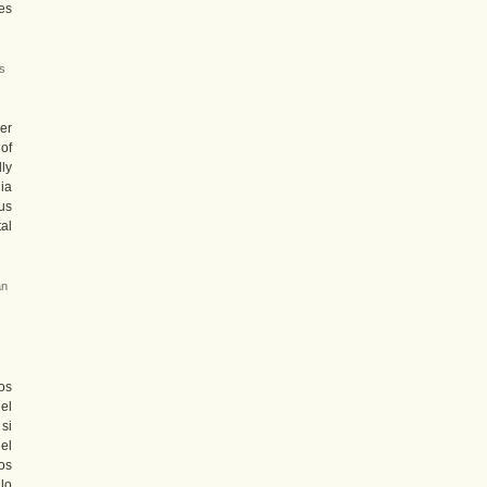
es
s
er
of
ly
dia
us
al
an
os
el
 si
 el
os
 lo