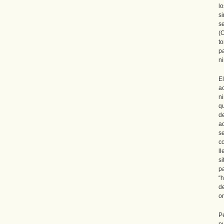
l
s
s
(
t
p
ni
E
a
n
q
d
a
s
c
ll
s
p
“
d
o
P