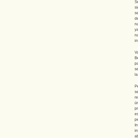
S
si
s
de
n
y
n
i
V
B
p
s
l
P
s
re
ú
p
e
pe
I
i
a