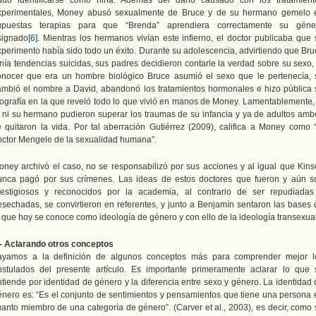
udo identificarse como niña. Además del daño causado con los tratamient
xperimentales, Money abusó sexualmente de Bruce y de su hermano gemelo 
upuestas terapias para que “Brenda” aprendiera correctamente su géne
signado
[6]
. Mientras los hermanos vivían este infierno, el doctor publicaba que 
xperimento había sido todo un éxito. Durante su adolescencia, advirtiendo que Bru
enía tendencias suicidas, sus padres decidieron contarle la verdad sobre su sexo, 
onocer que era un hombre biológico Bruce asumió el sexo que le pertenecía, 
ambió el nombre a David, abandonó los tratamientos hormonales e hizo pública 
iografía en la que reveló todo lo que vivió en manos de Money. Lamentablemente, 
l ni su hermano pudieron superar los traumas de su infancia y ya de adultos amb
e quitaron la vida. Por tal aberración Gutiérrez (2009), califica a Money como “
octor Mengele de la sexualidad humana”.
oney archivó el caso, no se responsabilizó por sus acciones y al igual que Kins
unca pagó por sus crímenes. Las ideas de estos doctores que fueron y aún s
restigiosos y reconocidos por la academia, al contrario de ser repudiadas
esechadas, se convirtieron en referentes, y junto a Benjamín sentaron las bases 
o que hoy se conoce como ideología de género y con ello de la ideología transexual
.- Aclarando otros conceptos
ayamos a la definición de algunos conceptos más para comprender mejor l
ostulados del presente artículo. Es importante primeramente aclarar lo que 
ntiende por identidad de género y la diferencia entre sexo y género. La identidad 
énero es: “Es el conjunto de sentimientos y pensamientos que tiene una persona 
uanto miembro de una categoría de género”. (Carver et al., 2003), es decir, como 