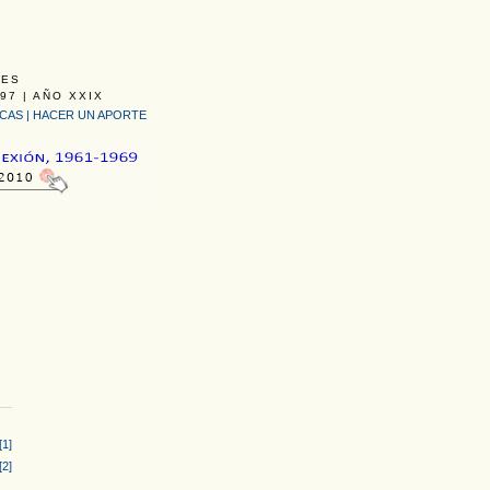
LES
97 | AÑO XXIX
ICAS
|
HACER UN APORTE
[1]
[2]