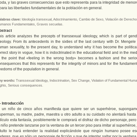
oda, y las graves consecuencias que esto representa para la integridad de menor
para las libertades fundamentales de la población en general.
labras clave:
Ideología transexual, Adoctrinamiento, Cambio de Sexo, Violación de Derecho
umanos Fundamentales, Graves secuelas.
bstract
his article analyzes the precepts of transsexual ideology, which is part of gend
deology. From its antecedents in the sixties of the last century with Dr. Mengele 
uman sexuality, to the present day, to understand why it has become the political
rrect story in vogue, how it is indoctrinated in the educational field and in the me
o the point that «feeling in the wrong body» becomes a fashion and the serio
onsequences that this represents for the integrity of minors and for the fundament
eedoms of the population in general.
ey words:
Transsexual Ideology, Indoctrination, Sex Change, Violation of Fundamental Hum
ghts, Serious consequences.
- Introducción
i un niño de cinco años manifiesta que quiere ser un superhéroe, supongam
uperman, su madre, padre, maestra u otro adulto a su cuidado no alentará hasta 
dículo esta fantasía, posiblemente le comprará el disfraz de dicho personaje, pero
 niño pretende lanzarse por la ventana de un tercer piso para imitar al superhéroe,
dulto le hará entender la realidad explicándole que ningún humano posee es
deres, que es sólo un personaje de ficción y que de intentar saltar por la ventana