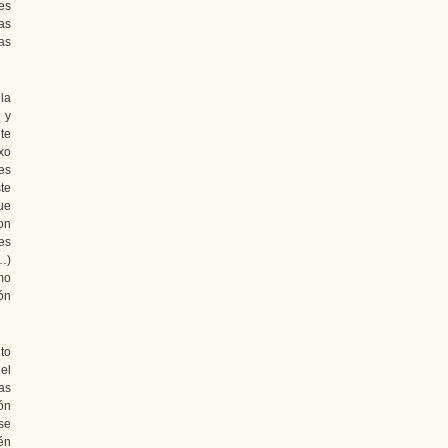
les
as
as
 la
 y
te
exo
es
te
ue
on
es
(…)
mo
ón
to
 el
as
ón
se
én