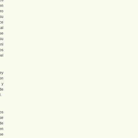
os
en
ro
su
ce
al
se
su
ni
os
el
ey
on
 y
de
.
os
se
de
en
se