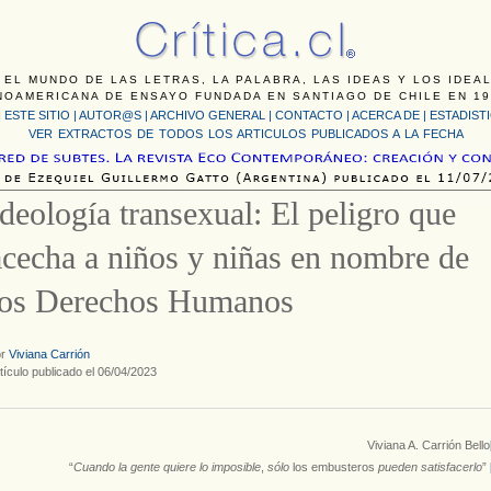
 EL MUNDO DE LAS LETRAS, LA PALABRA, LAS IDEAS Y LOS IDEA
NOAMERICANA DE ENSAYO FUNDADA EN SANTIAGO DE CHILE EN 19
 ESTE SITIO
|
AUTOR@S
|
ARCHIVO GENERAL
|
CONTACTO
|
ACERCA DE |
ESTADIST
VER EXTRACTOS DE TODOS LOS ARTICULOS PUBLICADOS A LA FECHA
Ideología transexual: El peligro que
acecha a niños y niñas en nombre de
los Derechos Humanos
or
Viviana Carrión
tículo publicado el 06/04/2023
Viviana A. Carrión Bello
“
Cuando la gente quiere lo imposible
,
sólo
los embusteros
pueden satisfacerlo
”