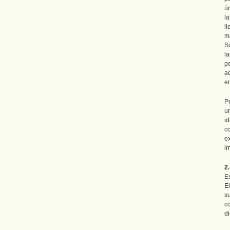
ú
la
l
m
S
l
p
a
e
P
u
id
c
e
ir
2
E
E
s
c
d