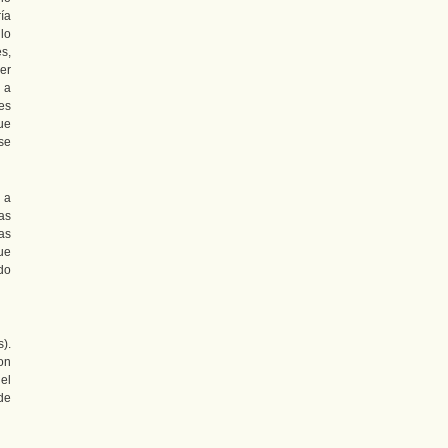
ía
 lo
s,
er
 a
es
ue
se
 a
as
ías
ue
do
).
on
el
de