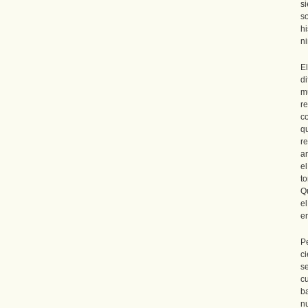
si
s
h
n
El
d
m
re
c
q
r
a
e
t
Q
e
en
P
ci
s
c
b
n