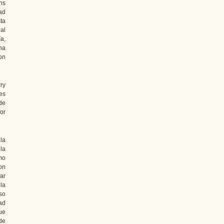
ns
dad
ta
 al
a,
na
on
ry
es
de
or
la
la
imo
on
ar
la
oso
ad
ue
de