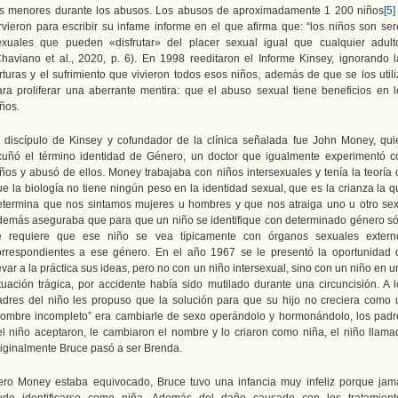
os menores durante los abusos. Los abusos de aproximadamente 1 200 niños
[5]
irvieron para escribir su infame informe en el que afirma que: “los niños son ser
exuales que pueden «disfrutar» del placer sexual igual que cualquier adulto
Chaviano et al., 2020, p. 6). En 1998 reeditaron el Informe Kinsey, ignorando l
orturas y el sufrimiento que vivieron todos esos niños, además de que se los utili
ara proliferar una aberrante mentira: que el abuso sexual tiene beneficios en l
ños.
l discípulo de Kinsey y cofundador de la clínica señalada fue John Money, qui
cuñó el término identidad de Género, un doctor que igualmente experimentó c
iños y abusó de ellos. Money trabajaba con niños intersexuales y tenía la teoría 
ue la biología no tiene ningún peso en la identidad sexual, que es la crianza la q
etermina que nos sintamos mujeres u hombres y que nos atraiga uno u otro sex
demás aseguraba que para que un niño se identifique con determinado género só
e requiere que ese niño se vea típicamente con órganos sexuales extern
orrespondientes a ese género. En el año 1967 se le presentó la oportunidad 
evar a la práctica sus ideas, pero no con un niño intersexual, sino con un niño en 
ituación trágica, por accidente había sido mutilado durante una circuncisión. A l
adres del niño les propuso que la solución para que su hijo no creciera como 
hombre incompleto” era cambiarle de sexo operándolo y hormonándolo, los padr
el niño aceptaron, le cambiaron el nombre y lo criaron como niña, el niño llama
riginalmente Bruce pasó a ser Brenda.
ero Money estaba equivocado, Bruce tuvo una infancia muy infeliz porque jam