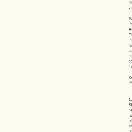
m
y 
Pa
H
A
T
i
h
co
t
c
fr
K
Ri
1.
S
S
ri
el
a
po