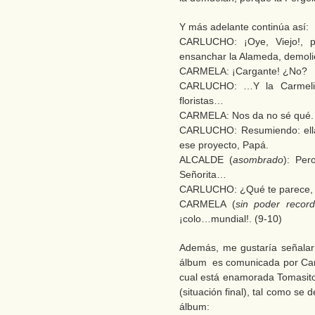
Y más adelante continúa así:
CARLUCHO: ¡Oye, Viejo!, 
ensanchar la Alameda, demoli
CARMELA: ¡Cargante! ¿No?
CARLUCHO: …Y la Carmelita
floristas…
CARMELA: Nos da no sé qué. 
CARLUCHO: Resumiendo: ella 
ese proyecto, Papá.
ALCALDE (
asombrado
): Per
Señorita…
CARLUCHO: ¿Qué te parece, 
CARMELA (
sin poder recor
¡colo…mundial!. (9-10)
Además, me gustaría señalar 
álbum es comunicada por Carme
cual está enamorada Tomasito
(situación final), tal como se 
álbum: