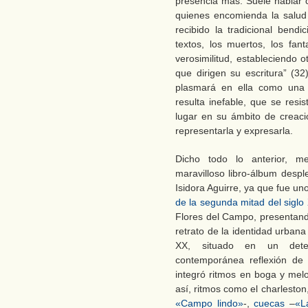
presencia más. Suele hablar c
quienes encomienda la salud
recibido la tradicional bend
textos, los muertos, los fa
verosimilitud, estableciendo 
que dirigen su escritura” (32
plasmará en ella como una
resulta inefable, que se resi
lugar en su ámbito de creaci
representarla y expresarla.
Dicho todo lo anterior, me 
maravilloso libro-álbum despl
Isidora Aguirre, ya que fue uno
de la segunda mitad del siglo
Flores del Campo, presentan
retrato de la identidad urbana
XX, situado en un deter
contemporánea reflexión de 
integró ritmos en boga y melo
así, ritmos como el charlesto
«Campo lindo»
-,
cuecas
–
«L