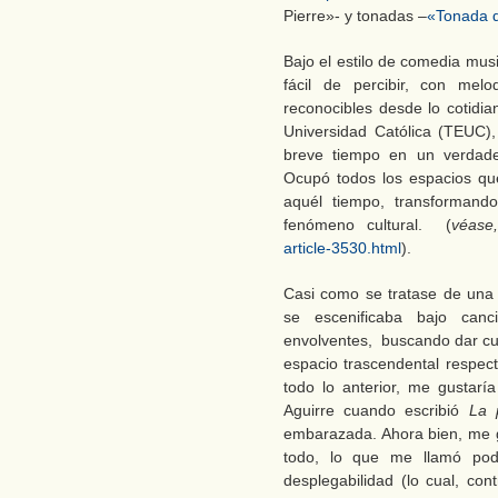
Pierre»- y tonadas –
«Tonada 
Bajo el estilo de comedia musi
fácil de percibir, con mel
reconocibles desde lo cotidi
Universidad Católica (TEUC)
breve tiempo en un verdade
Ocupó todos los espacios qu
aquél tiempo, transformand
fenómeno cultural. (
véas
article-3530.html
).
Casi como se tratase de una
se escenificaba bajo canc
envolventes, buscando dar cue
espacio trascendental respect
todo lo anterior, me gustaría
Aguirre cuando escribió
La 
embarazada. Ahora bien, me gu
todo, lo que me llamó pod
desplegabilidad (lo cual, con