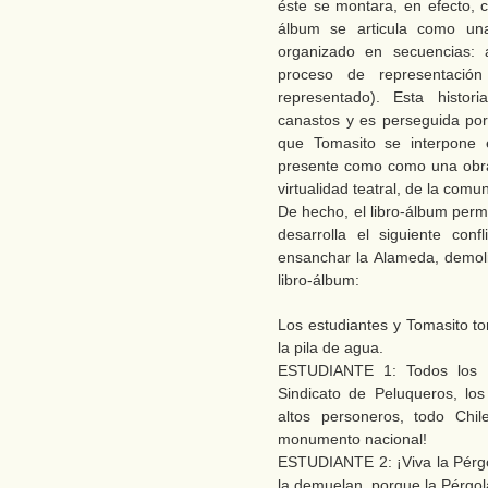
éste se montara, en efecto, c
álbum se articula como una
organizado en secuencias:
proceso de representación
representado). Esta histo
canastos y es perseguida por
que Tomasito se interpone 
presente como como una obra 
virtualidad teatral, de la comu
De hecho, el libro-álbum perm
desarrolla el siguiente con
ensanchar la Alameda, demoli
libro-álbum:
Los estudiantes y Tomasito t
la pila de agua.
ESTUDIANTE 1: Todos los a
Sindicato de Peluqueros, los 
altos personeros, todo Chil
monumento nacional!
ESTUDIANTE 2: ¡Viva la Pérg
la demuelan, porque la Pérgol