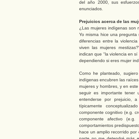
del año 2000, sus esfuerzo
enunciados.
Prejuicios acerca de las mu
¿Las mujeres indígenas son 
Yo misma hice una pregunta s
diferencias entre la violenci
viven las mujeres mestizas
indican que “la violencia en sí
dependiendo si eres mujer ind
Como he planteado, sugiero 
indígenas encubren las raíces 
mujeres y hombres, y en este 
seguir es importante tener
entenderse por prejuicio, a
típicamente conceptualizad
componente cognitivo (e.g. cr
componente afectivo (e.g.
comportamientos predispuesto
hace un amplio recorrido por 
parte no me detendré más en