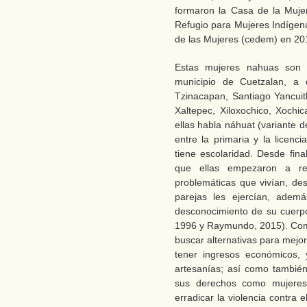
formaron la Casa de la Mujer
Refugio para Mujeres Indígen
de las Mujeres (cedem) en 20
Estas mujeres nahuas son o
municipio de Cuetzalan, a 
Tzinacapan, Santiago Yancuitl
Xaltepec, Xiloxochico, Xochi
ellas habla náhuat (variante d
entre la primaria y la licenc
tiene escolaridad. Desde fin
que ellas empezaron a reu
problemáticas que vivían, des
parejas les ejercían, adem
desconocimiento de su cuerpo
1996 y Raymundo, 2015). Como
buscar alternativas para mejo
tener ingresos económicos, 
artesanías; así como tambié
sus derechos como mujeres i
erradicar la violencia contra e