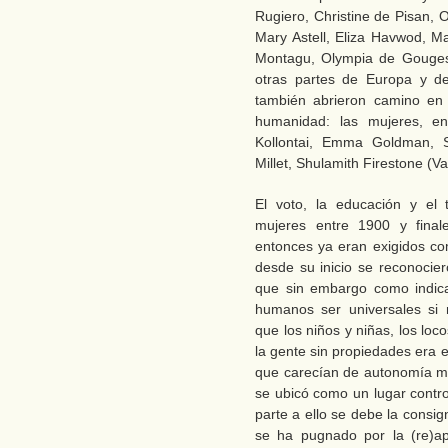
Rugiero, Christine de Pisan,
Mary Astell, Eliza Havwod, M
Montagu, Olympia de Gouges 
otras partes de Europa y 
también abrieron camino en la
humanidad: las mujeres, ent
Kollontai, Emma Goldman, S
Millet, Shulamith Firestone (V
El voto, la educación y el 
mujeres entre 1900 y fina
entonces ya eran exigidos c
desde su inicio se reconocier
que sin embargo como indic
humanos ser universales si 
que los niños y niñas, los loco
la gente sin propiedades era 
que carecían de autonomía mo
se ubicó como un lugar contr
parte a ello se debe la consig
se ha pugnado por la (re)ap