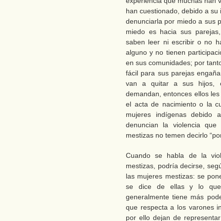
experiencia que muchas han vi
han cuestionado, debido a su 
denunciarla por miedo a sus p
miedo es hacia sus parejas
saben leer ni escribir o no 
alguno y no tienen participac
en sus comunidades; por tant
fácil para sus parejas engañar
van a quitar a sus hijos, 
demandan, entonces ellos les 
el acta de nacimiento o la c
mujeres indígenas debido 
denuncian la violencia que 
mestizas no temen decirlo “por
Cuando se habla de la viol
mestizas, podría decirse, seg
las mujeres mestizas: se pon
se dice de ellas y lo que
generalmente tiene más pode
que respecta a los varones i
por ello dejan de representar