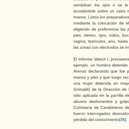
vendaban los ojos o se le
acostándole sobre un catre m
manos. Listos los preparativos
mediante la colocación de el
eligiendo de preferencia las 
pies, sienes, ojos, oídos, bo
vagina, testículos, ano, hast
las zonas con electrodos se ir
El Informe Valech I, precisamen
ejemplo: un hombre detenido
Arenas declarando que fue p
manos y pies y que luego recib
una mujer detenida en mayo
Grimaldi) de la Dirección de 
sido aplicada en la parrilla e
abusos deshonestos y golpi
Comisaría de Carabineros de
fueron interrogados desnudos
pérdida del conocimiento
[36]
.