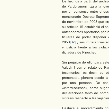
los hechos a partir del archi
de Pardo anonimiza a la jove
por un consenso entre el escri
mencionado Decreto Supremo N
de noviembre de 2003 que cre
su artículo 15 estableció el 
antecedentes aportados por la
titulares de poder disponer 
2053
[32]
y sus implicancias so
y justicia frente a las viol
dictadura de Pinochet.
Sin perjuicio de ello, para est
Valech I con el relato de P
testimonios; es decir, se 
presentaba pionera desde la 
por una persona. De eso 
«interdiscursos», como suger
declaraciones tanto de homb
síntesis respecto a las vejacio
Destaca el procedimiento con