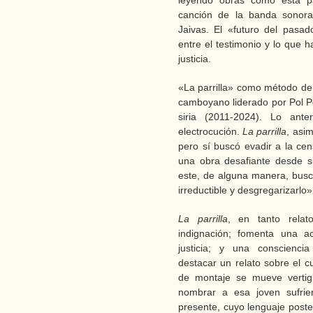
leyendo obras como esta p
canción de la banda sonor
Jaivas. El «futuro del pasa
entre el testimonio y lo que 
justicia.
«La parrilla» como método de 
camboyano liderado por Pol P
siria (2011-2024). Lo ant
electrocución.
La parrilla
, asim
pero sí buscó evadir a la cen
una obra desafiante desde su
este, de alguna manera, busca
irreductible y desgregarizarlo»
La parrilla
, en tanto relat
indignación; fomenta una a
justicia; y una consciencia
destacar un relato sobre el c
de montaje se mueve vertigi
nombrar a esa joven sufrie
presente, cuyo lenguaje poste