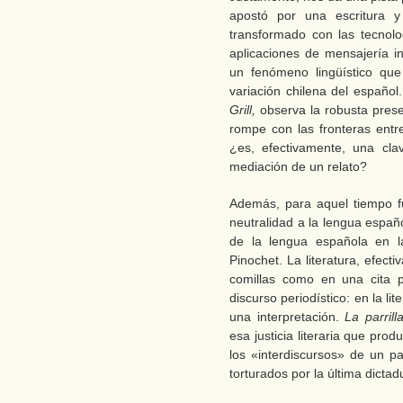
apostó por una escritura 
transformado con las tecnol
aplicaciones de mensajería i
un fenómeno lingüístico que
variación chilena del español
Grill,
observa la robusta pres
rompe con las fronteras entre
¿es, efectivamente, una cla
mediación de un relato?
Además, para aquel tiempo fu
neutralidad a la lengua españo
de la lengua española en la
Pinochet. La literatura, efect
comillas como en una cita p
discurso periodístico: en la li
una interpretación.
La parril
esa justicia literaria que pr
los «interdiscursos» de un p
torturados por la última dictad