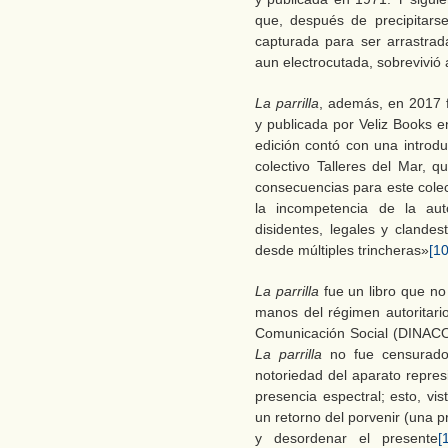
que, después de precipitars
capturada para ser arrastrad
aun electrocutada, sobrevivió 
La parrilla
, además, en 2017 f
y publicada por Veliz Books 
edición contó con una introd
colectivo Talleres del Mar, q
consecuencias para este colect
la incompetencia de la aut
disidentes, legales y clandes
desde múltiples trincheras»
[10
La parrilla
fue un libro que no 
manos del régimen autoritario
Comunicación Social (DINACOS
La parrilla
no fue censurado
notoriedad del aparato represi
presencia espectral; esto, vi
un retorno del porvenir (una 
y desordenar el presente
[