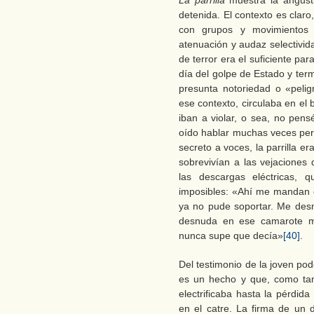
La parrilla
muestra la angust
detenida. El contexto es clar
con grupos y movimientos 
atenuación y audaz selectivida
de terror era el suficiente par
día del golpe de Estado y ter
presunta notoriedad o «pelig
ese contexto, circulaba en el
iban a violar, o sea, no pens
oído hablar muchas veces per
secreto a voces, la parrilla e
sobrevivían a las vejaciones
las descargas eléctricas, 
imposibles: «Ahí me mandan 
ya no pude soportar. Me desm
desnuda en ese camarote me
nunca supe que decía»
[40]
.
Del testimonio de la joven pode
es un hecho y que, como tam
electrificaba hasta la pérdid
en el catre. La firma de un