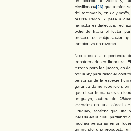
un secreto a voces y, ad
«insiliados»
[26]
que temían ser
del testimonio, en
La parrilla
realiza Pardo. Y pese a que 
narrador es dialéctica: rechaz
extiende hacia el lector pa
proceso de subjetivación q
también va en reversa.
Nos queda la experiencia 
transformado en literatura. E
terreno para los jueces, es d
por la ley para resolver contro
personas de la especie hum
garantía de no repetición, en
que el ser humano es un lobo
uruguaya, autora de
Oblivi
vivencias en una cárcel de
Uruguay, sostiene que una ob
literaria en la cual, partiendo
muchas personas en un lugar 
un mundo, una propuesta, una 