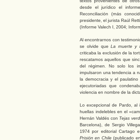
textos provenientes de otro
desde el jurídico el infor
Reconciliación (más conoc
presidente, el jurista Raúl Ret
(Informe Valech I, 2004; Inform
Al encontrarnos con testimoni
se olvide que
La muerte y 
criticaba la exclusión de la to
rescatamos aquellos que sincr
del régimen. No solo los inf
impulsaron una tendencia a na
la democracia y el paulatino
ejecutoriadas que condenab
violencia en nombre de la dict
Lo excepcional de Pardo, al i
huellas indelebles en el «ca
Hernán Valdés con
Tejas ver
Barcelona), de Sergio Ville
1974 por editorial Cartago 
Prisión en Chile
(publicado e