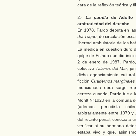
cara de la reflexión teórica y f
2.-
La parrilla
de Adolfo 
arbitrariedad del derecho
En 1978, Pardo debuta en las 
del Toque
, de circulación esca
libertad ambulatoria de los hab
La medida en cuestión duró d
golpe de Estado que dio inicio
2 de enero de 1987. Pardo, 
colectivo
Talleres del Mar
, ju
dicho agenciamiento cultural-
ficción
Cuadernos marginale
mencionada obra surge rep
certeza cuando, Pardo fue a l
Montt N°1920 en la comuna d
(además, periodista chi
arbitrariamente entre 1979 y 
del recinto penal, conoció a 
verificar si su hermano dete
estaba vivo y que, asimismo