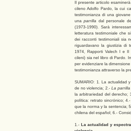
Il presente articolo esaminerà
cileno Adolfo Pardo, la cui ca
testimonianza di una giovane 
una
parrilla
dal personale dei
(1973-1990). Sarà interessant
letteratura testimoniale che 
dei racconti testimoniali sia ne
riguardavano la giustizia di 
1974, Rapporti Valech I e II e
cileni) sia nel libro di Pardo. I
per evidenziare la dimensione af
testimonianza attraverso la pr
SUMARIO: 1. La actualidad y e
de no violencia; 2.-
La parrill
la arbitrariedad del derecho; 3
política: retrato sincrónico; 4.-
que la norma y la sentencia; 
chilena del español; 6.- Consi
1.-
La actualidad y espectra
violencia