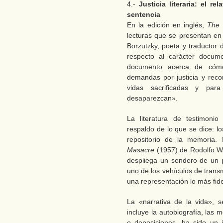
4.-
Justicia literaria: el r
sentencia
En la edición en inglés,
The 
lecturas que se presentan en 
Borzutzky, poeta y traductor 
respecto al carácter docum
documento acerca de cómo 
demandas por justicia y reco
vidas sacrificadas y pa
desaparezcan».
La literatura de testimon
respaldo de lo que se dice: l
repositorio de la memoria.
Masacre
(1957) de Rodolfo Wa
despliega un sendero de un pa
uno de los vehículos de trans
una representación lo más fid
La «narrativa de la vida», 
incluye la autobiografía, las 
o deposiciones, ha sido un 