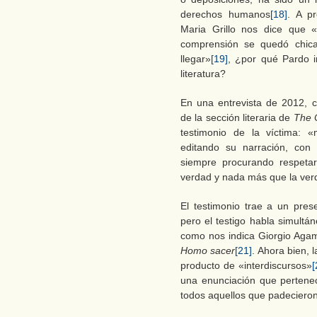
derechos humanos
[18]
. A pr
Maria Grillo nos dice que «l
comprensión se quedó chica
llegar»
[19]
, ¿por qué Pardo in
literatura?
En una entrevista de 2012, 
de la sección literaria de
The C
testimonio de la víctima:
editando su narración, con
siempre procurando respetar
verdad y nada más que la ve
El testimonio trae a un pre
pero el testigo habla simultá
como nos indica Giorgio Aga
Homo sacer
[21]
. Ahora bien, 
producto de «interdiscursos»
[
una enunciación que pertenec
todos aquellos que padecieron l