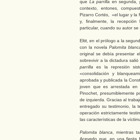
que
La parrilla
en segunda, 
contexto, entones, compue
Pizarro Cortés, «el lugar y la 
y, finalmente, la recepción 
particular, cuando su autor se
Eltit, en el prólogo a la segu
con la novela
Palomita blan
original se debía presentar 
sobrevivir a la dictadura salió
parrilla
es la represión sis
«consolidación y blanqueam
aprobada y publicada la Consti
joven que es arrestada en 
Pinochet, presumiblemente p
de izquierda. Gracias al traba
entregado su testimonio, la 
operación estrictamente testi
las características de la víctim
Palomita blanca
, mientras t
Acevedo que, en una fiesta 