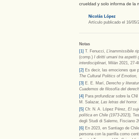
crueldad y solo informa de la 
Nicolás López
Artículo publicado el 16/05/
Notas
[1]
T. Fenucci,
L’inammissibile ri
(comp.)
I diritti umani tra aspetti
interdisciplinari,
Milán 2021, 27-4
[2]
Es decir, las emociones que p
The Cultural Politics of Emotion,
[3]
E. E. Marí,
Derecho y literatu
Cuadernos de filosofía del derec
[4]
Para profundizar sobre la CN
M. Salazar,
Las letras del horror.
[5]
Cfr. N. A. López Pérez,
El suj
política en Chile (1973-2023),
Tes
degli Studi di Salerno, Fisciano 2
[6]
En 2023, en Santiago de Chile,
persona con la parrilla como centr