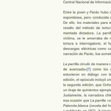
Central Nacional de Informaci
Entre la joven y Pardo hubo 
espontánea, pero conducida cu
De ello, los materiales para e
resalto del método de tortu
mentada dictadura. La parri
víctima, se le amarraba de 
tortura e interrogatorio, el f
descargas eléctricas como ca
narración de Pardo, fue somet
La parrilla
circuló de manera c
de avanzada»
[7]
como los de
estuvieron en diálogo con 
edición, el opúsculo incluyó un
la segunda edición, que Ocho
un tiraje de quinientos ejempl
Justamente, la narradora ch
esa ocasión que
La parrilla
«s
Palomita blanca
(novela del h
y publicada en 1971. Y siguie