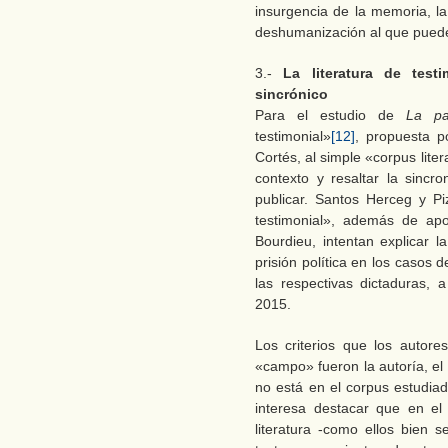
insurgencia de la memoria, la
deshumanización al que pueden 
3.-
La literatura de testi
sincrónico
Para el estudio de
La pa
testimonial»
[12]
, propuesta p
Cortés, al simple «corpus liter
contexto y resaltar la sinc
publicar. Santos Herceg y P
testimonial», además de ap
Bourdieu, intentan explicar l
prisión política en los casos 
las respectivas dictaduras, 
2015.
Los criterios que los autor
«campo» fueron la autoría, el t
no está en el corpus estudia
interesa destacar que en el
literatura -como ellos bien s