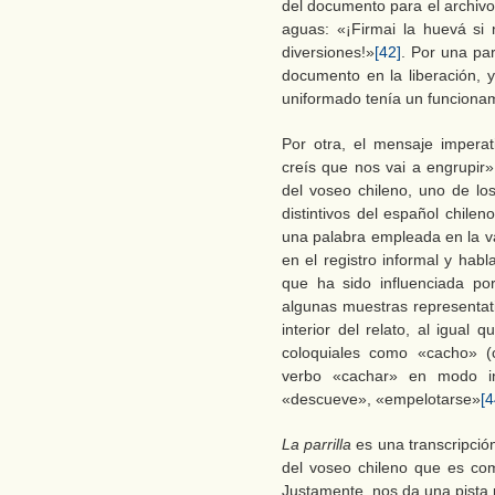
del documento para el archivo
aguas: «¡Firmai la huevá si 
diversiones!»
[42]
. Por una par
documento en la liberación, y
uniformado tenía un funciona
Por otra, el mensaje imperat
creís que nos vai a engrupir»
del voseo chileno, uno de lo
distintivos del español chile
una palabra empleada en la va
en el registro informal y hab
que ha sido influenciada por
algunas muestras representati
interior del relato, al igual
coloquiales como «cacho» (c
verbo «cachar» en modo indi
«descueve», «empelotarse»
[4
La parrilla
es una transcripció
del voseo chileno que es co
Justamente, nos da una pista 