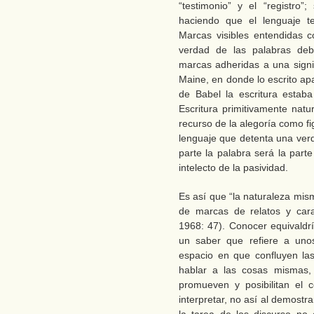
“testimonio” y el “registro”
haciendo que el lenguaje t
Marcas visibles entendidas c
verdad de las palabras debe
marcas adheridas a una signif
Maine, en donde lo escrito ap
de Babel la escritura estaba
Escritura primitivamente natu
recurso de la alegoría como fi
lenguaje que detenta una verd
parte la palabra será la part
intelecto de la pasividad.
Es así que “la naturaleza mis
de marcas de relatos y cara
1968: 47). Conocer equivaldrí
un saber que refiere a unos
espacio en que confluyen la
hablar a las cosas mismas,
promueven y posibilitan el 
interpretar, no así al demost