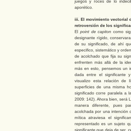
juegos y roces de lo indeci
aporético.
iii. El movimiento vectorial
retroversión de los signific
El
point de capiton
como sign
designante rígido, conservara
de su significado, de ahí q
especifico, sistemático y ord
de acolchado que fija su sign
enfrenten más allá de la iden
más en esto, pensemos un in
dada entre el significante 
visualizo esta relación de 
superficies de una misma hoj
significado corre paralela a la
2009: 142). Ahora bien, será 
manera diferente, pues pa
acolchada por una intención d
mítica atraviesa el signific
representado es un sujeto qu
significante que deja de ser, c