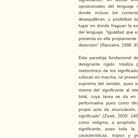
oposicionales del lenguaje 
donde incluso los conten
desequilibran, y posibilitan 
lugar en donde fraguan la exc
del lenguaje. “Igualdad que es
presenta en ella propiamente 
distorsión” (Rancière, 1996: 83
Esta paradoja fundacional d
designante rígido, totaliza
metonímico de los significad
colocan en marcha, no present
suprema del sentido, pues e
misma del significante al int
total, cuya tarea se da en 
performativa pues como dirá
propio acto de enunciación,
significado” (Zizek, 2009: 140
como estigma, a propósito 
significante, pues toda l
características,
tropos
y pro