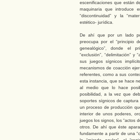
escenificaciones que están d
maquinaria que introduce en
“discontinuidad” y la “mate
estético- jurídica.
De ahí que por un lado pod
preocupa por el “principio d
genealógico”, donde el pr
“exclusión”, “delimitación” y
sus juegos sígnicos implícit
mecanismos de coacción ejerc
referentes, como a sus contex
esta instancia, que se hace n
al medio que lo hace posib
posibilidad, a la vez que de
soportes sígnicos de captura
un proceso de producción qu
interior de unos poderes, o
juegos los signos, los “actos de
otros. De ahí que éste apara
fundamente a partir de una “c