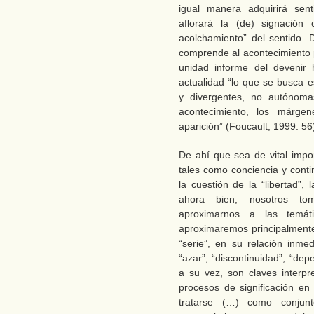
igual manera adquirirá sen
aflorará la (de) signació
acolchamiento” del sentido. D
comprende al acontecimiento p
unidad informe del devenir
actualidad “lo que se busca e
y divergentes, no autónomas
acontecimiento, los márge
aparición” (Foucault, 1999: 56
De ahí que sea de vital impo
tales como conciencia y conti
la cuestión de la “libertad”, l
ahora bien, nosotros to
aproximarnos a las temát
aproximaremos principalmente
“serie”, en su relación inme
“azar”, “discontinuidad”, “de
a su vez, son claves interpre
procesos de significación en
tratarse (…) como conjunt