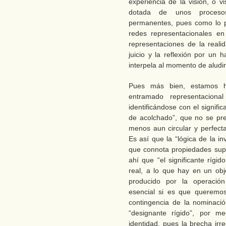
experiencia de la visión, o v
dotada de unos procesos
permanentes, pues como lo p
redes representacionales e
representaciones de la reali
juicio y la reflexión por u
interpela al momento de aludir
Pues más bien, estamos h
entramado representacional 
identificándose con el signif
de acolchado”, que no se pres
menos aun circular y perfecta
Es así que la “lógica de la i
que connota propiedades sup
ahí que “el significante rígi
real, a lo que hay en un ob
producido por la operación 
esencial si es que queremos
contingencia de la nominació
“designante rígido”, por m
identidad, pues la brecha irr