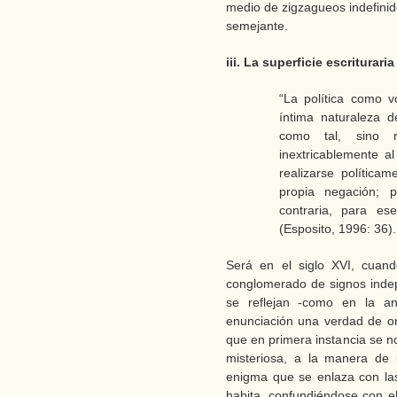
medio de zigzagueos indefinid
semejante.
iii. La superficie escriturari
“La política como v
íntima naturaleza d
como tal, sino r
inextricablemente al
realizarse política
propia negación; p
contraria, para es
(Esposito, 1996: 36).
Será en el siglo XVI, cuan
conglomerado de signos inde
se reflejan -como en la an
enunciación una verdad de o
que en primera instancia se n
misteriosa, a la manera de
enigma que se enlaza con la
habita, confundiéndose con e