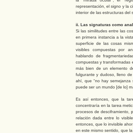
la “mirada ocular”, el “reg
representación, el signo y la c
interior de las estructuras del 
ii. Las signaturas como ana
Si las similitudes entre las 
en primera instancia a la vist
superficie de las cosas mi
visibles compuestas por an
hablando de fragmentarieda
compuestas y transformadas en
más bien de un elemento de
fulgurante y dudoso, lleno de
ahí, que “no hay semejanza s
puede ser un mundo [de lo] ma
Es así entonces, que la tar
concentraría en la tarea metic
procesos de desciframiento, p
relación dada entre lo visibl
entonces, que lo invisible aho
en este mismo sentido, que la