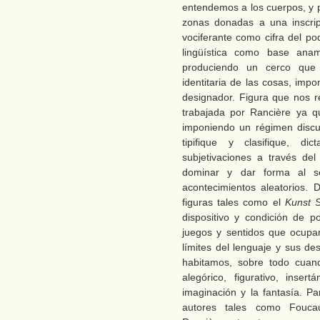
entendemos a los cuerpos, y 
zonas donadas a una inscrip
vociferante como cifra del po
lingüística como base anam
produciendo un cerco que c
identitaria de las cosas, imp
designador. Figura que nos re
trabajada por Rancière ya q
imponiendo un régimen discu
tipifique y clasifique, d
subjetivaciones a través del
dominar y dar forma al s
acontecimientos aleatorios. 
figuras tales como el
Kunst S
dispositivo y condición de p
juegos y sentidos que ocupa
límites del lenguaje y sus d
habitamos, sobre todo cuand
alegórico, figurativo, inse
imaginación y la fantasía. Pa
autores tales como Foucau