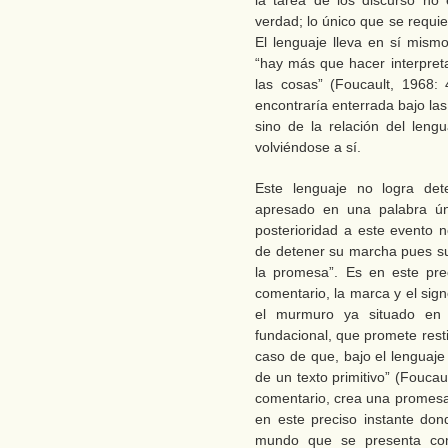
la tarea de los discurso no
verdad; lo único que se requier
El lenguaje lleva en sí mismo 
“hay más que hacer interpreta
las cosas” (Foucault, 1968:
encontraría enterrada bajo l
sino de la relación del len
volviéndose a sí.
Este lenguaje no logra de
apresado en una palabra ún
posterioridad a este evento n
de detener su marcha pues su 
la promesa”. Es en este prec
comentario, la marca y el sig
el murmuro ya situado en e
fundacional, que promete resti
caso de que, bajo el lenguaje
de un texto primitivo” (Foucau
comentario, crea una promesa
en este preciso instante don
mundo que se presenta como 