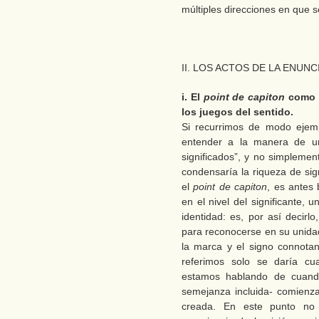
múltiples direcciones en que se
II. LOS ACTOS DE LA ENUN
i. El
point de capiton
como 
los juegos del sentido.
Si recurrimos de modo ejemp
entender a la manera de u
significados”, y no simpleme
condensaría la riqueza de sig
el
point de capiton
, es antes 
en el nivel del significante,
identidad: es, por así decirl
para reconocerse en su unidad
la marca y el signo connotan
referimos solo se daría cu
estamos hablando de cuando 
semejanza incluida- comienza
creada. En este punto no 