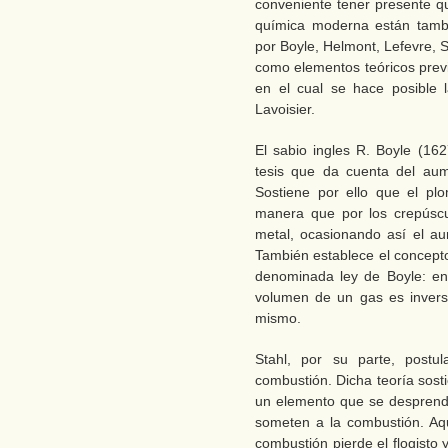
conveniente tener presente qu
química moderna están tambié
por Boyle, Helmont, Lefevre, S
como elementos teóricos prev
en el cual se hace posible l
Lavoisier.
El sabio ingles R. Boyle (16
tesis que da cuenta del aum
Sostiene por ello que el pl
manera que por los crepúscu
metal, ocasionando así el a
También establece el concept
denominada ley de Boyle: en
volumen de un gas es invers
mismo.
Stahl, por su parte, postul
combustión. Dicha teoría sost
un elemento que se desprende
someten a la combustión. Aq
combustión pierde el flogisto