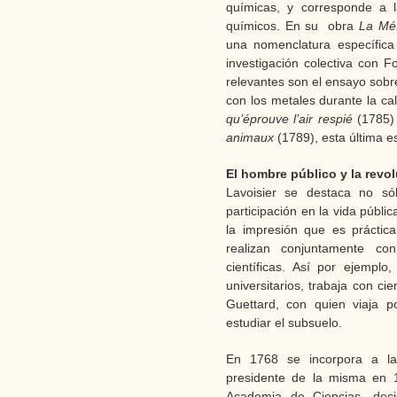
químicas, y corresponde a l
químicos. En su obra
La Mé
una nomenclatura específica
investigación colectiva con F
relevantes son el ensayo sobr
con los metales durante la ca
qu’éprouve l’air respié
(1785
animaux
(1789), esta última e
El hombre público y la revol
Lavoisier se destaca no s
participación en la vida pública
la impresión que es práctic
realizan conjuntamente co
científicas. Así por ejemplo
universitarios, trabaja con ci
Guettard, con quien viaja p
estudiar el subsuelo.
En 1768 se incorpora a la
presidente de la misma en 
Academia de Ciencias, dec