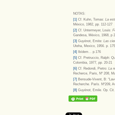
NOTAS:
[1]
Cf. Kuhn, Tomas:
La est
México, 1982, pp. 112-127
[2]
Cf. Untermeyer, Louis:
F
Gandesa, México, 1968, p 
[3]
Guyénot, Emite:
Las cie
Uteha, Mexico, 1956. p. 17
[4]
Ibídem… p.176
[5]
Cf. Pretruccio, Ralph: Q
Colombia, 1977, pp. 20-21
[6]
Cf. Redondi, Pietro:
La r
Recherce, Paris, Nº 208, M
[7]
Bensude-Vivent, B: “Lavoi
Recherche. París. Nº209, Av
[8]
Guyénot, Emile. Op. Cit.