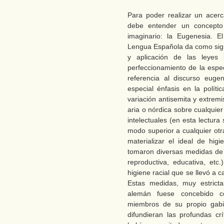
Para poder realizar un acerc
debe entender un concepto 
imaginario: la Eugenesia. E
Lengua Española da como signi
y aplicación de las leyes 
perfeccionamiento de la espe
referencia al discurso euge
especial énfasis en la políti
variación antisemita y extrem
aria o nórdica sobre cualquier
intelectuales (en esta lectur
modo superior a cualquier otr
materializar el ideal de hi
tomaron diversas medidas de c
reproductiva, educativa, etc
higiene racial que se llevó a
Estas medidas, muy estrict
alemán fuese concebido co
miembros de su propio gabi
difundieran las profundas cr