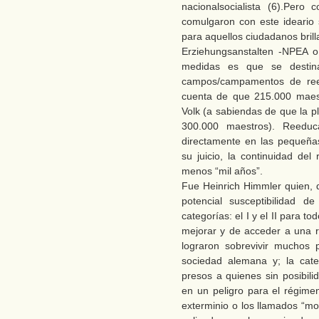
nacionalsocialista (6).Per
comulgaron con este ideario
para aquellos ciudadanos brill
Erziehungsanstalten -NPEA o
medidas es que se desti
campos/campamentos de reed
cuenta de que 215.000 maest
Volk (a sabiendas de que la p
300.000 maestros). Reeduca
directamente en las pequeña
su juicio, la continuidad de
menos “mil años”.
Fue Heinrich Himmler quien, d
potencial susceptibilidad d
categorías: el I y el II para 
mejorar y de acceder a una 
lograron sobrevivir muchos 
sociedad alemana y; la cate
presos a quienes sin posibili
en un peligro para el régim
exterminio o los llamados “mo