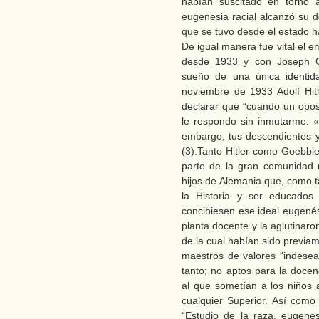
habían suscitado en torno 
eugenesia racial alcanzó su d
que se tuvo desde el estado ha
De igual manera fue vital el 
desde 1933 y con Joseph Go
sueño de una única identida
noviembre de 1933 Adolf Hitl
declarar que “cuando un opos
le respondo sin inmutarme: «
embargo, tus descendientes 
(3).Tanto Hitler como Goebbl
parte de la gran comunidad 
hijos de Alemania que, como t
la Historia y ser educados 
concibiesen ese ideal eugenés
planta docente y la aglutinaro
de la cual habían sido previa
maestros de valores “indeseab
tanto; no aptos para la docen
al que sometían a los niños 
cualquier Superior. Así como
“Estudio de la raza, eugenes