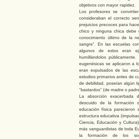
objetivos con mayor rapidez.
Los profesores se convirtie
consideraban el correcto sent
prejuicios precoces para hace
chico y ninguna chica debe d
conocimiento último de la n
sangre”. En las escuelas con
algunos de estos eran e
humillándolos públicamente.
eugenésicas se aplicaron a l
eran expulsados de las escu
estudios primarios antes de cu
de debilidad, poseían algún t
“bastardos” (de madre o padre 
La absorción exacerbada de
descuido de la formación d
educación física parecieron s
estructura educativa (impulsa
Ciencia, Educación y Cultur
más vanguardistas de toda Eur
la formación de los so