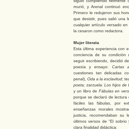
siguió cumpliendo fielmente c
murió, y Arenal continuó enc
Primero le redujeron sus hon
que desistir, pues salió una 
cualquier artículo versado en p
la cesaron como redactora.
Mujer literata
Esta última experiencia con el
conciencia de su condición 
seguir escribiendo, decidió ded
poesía y ensayo:
Cartas a
cuestiones tan delicadas c
penal),
Oda a la esclavitud
; te
poeta;
zarzuela:
Los hijos de
y un libro de
Fábulas en ver
porque se declaró de lectura 
fáciles las fábulas, por e
enseñanzas morales mostra
justicia, recomendaban su 
últimos versos de “El sobrio
clara finalidad didáctica: