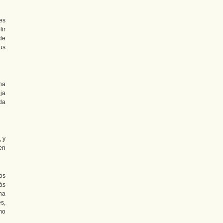
es
ir
de
us
ina
ja
da
 y
en
os
ás
na
s,
mo