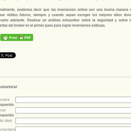
inalmente, podemos decir que las inversiones online son una buena manera 
rear réditos futuros, siempre y cuando sepan escoger los mejores sitios don
levarlo adelante. Realizar un análisis exhaustivo sobre la seguridad y sobre l
ertas del broker es el primer paso para lograr inversiones exitosas.
omentar
ombre
equerido.
mail
equerido.
itio Web
omentario