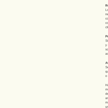
R
L
n
c
c
cl
P
Si
y
s
a
A
S
q
o 
H
m
d
a
m
u