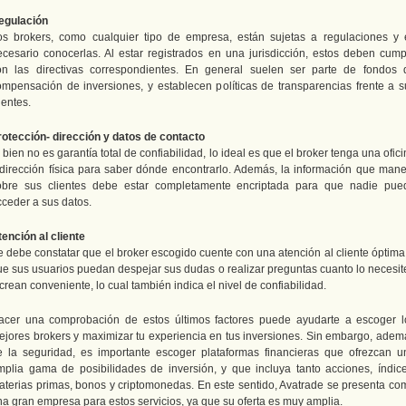
egulación
os brokers, como cualquier tipo de empresa, están sujetas a regulaciones y 
ecesario conocerlas. Al estar registrados en una jurisdicción, estos deben cumpl
on las directivas correspondientes. En general suelen ser parte de fondos 
ompensación de inversiones, y establecen políticas de transparencias frente a s
ientes.
rotección- dirección y datos de contacto
 bien no es garantía total de confiabilidad, lo ideal es que el broker tenga una ofic
 dirección física para saber dónde encontrarlo. Además, la información que mane
obre sus clientes debe estar completamente encriptada para que nadie pue
cceder a sus datos.
tención al cliente
e debe constatar que el broker escogido cuente con una atención al cliente óptima,
ue sus usuarios puedan despejar sus dudas o realizar preguntas cuanto lo necesit
crean conveniente, lo cual también indica el nivel de confiabilidad.
acer una comprobación de estos últimos factores puede ayudarte a escoger l
ejores brokers y maximizar tu experiencia en tus inversiones. Sin embargo, adem
e la seguridad, es importante escoger plataformas financieras que ofrezcan u
mplia gama de posibilidades de inversión, y que incluya tanto acciones, índice
aterias primas, bonos y criptomonedas. En este sentido, Avatrade se presenta co
na gran empresa para estos servicios, ya que su oferta es muy amplia.