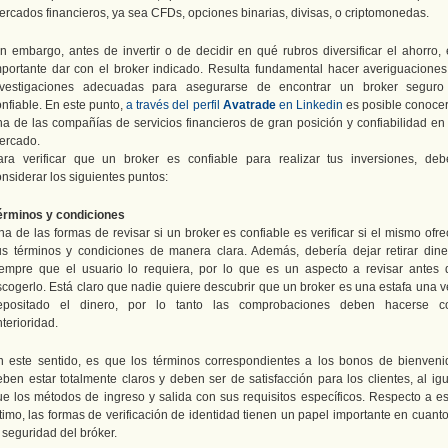
ercados financieros, ya sea CFDs, opciones binarias, divisas, o criptomonedas.
in embargo, antes de invertir o de decidir en qué rubros diversificar el ahorro, 
mportante dar con el broker indicado. Resulta fundamental hacer averiguaciones
nvestigaciones adecuadas para asegurarse de encontrar un broker seguro
nfiable. En este punto,
a través del perfil
Avatrade
en Linkedin
es posible conocer
na de las compañías de servicios financieros de gran posición y confiabilidad en 
ercado.
ara verificar que un broker es confiable para realizar tus inversiones, deb
nsiderar los siguientes puntos:
érminos y condiciones
a de las formas de revisar si un broker es confiable es verificar si el mismo ofr
us términos y condiciones de manera clara. Además, debería dejar retirar dine
iempre que el usuario lo requiera, por lo que es un aspecto a revisar antes 
scogerlo. Está claro que nadie quiere descubrir que un broker es una estafa una v
epositado el dinero, por lo tanto las comprobaciones deben hacerse c
terioridad.
n este sentido, es que los términos correspondientes a los bonos de bienveni
eben estar totalmente claros y deben ser de satisfacción para los clientes, al igu
ue los métodos de ingreso y salida con sus requisitos específicos. Respecto a es
timo, las formas de verificación de identidad tienen un papel importante en cuant
 seguridad del bróker.