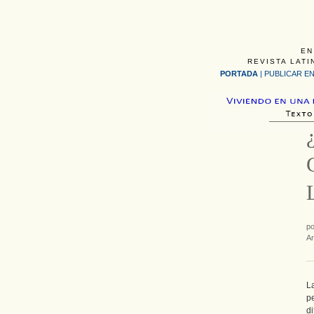
EN
REVISTA LATI
PORTADA
|
PUBLICAR EN
p
Ar
L
p
d