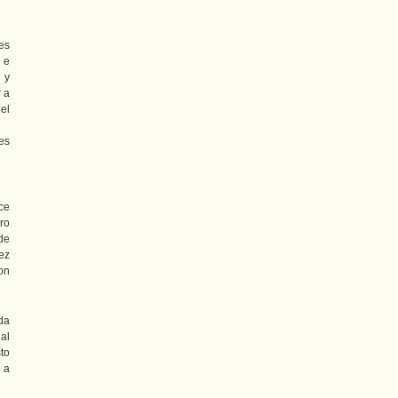
es
 e
 y
 a
el
es
ece
ro
de
ez
on
da
al
to
o a