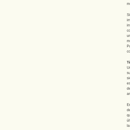
m
S
i
i
co
u
m
P
co
T
Un
s
s
e
d
an
E
d
q
úl
la