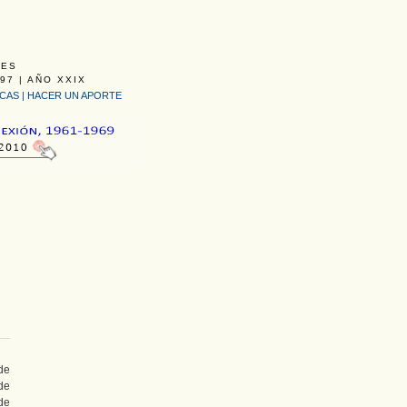
LES
97 | AÑO XXIX
ICAS
|
HACER UN APORTE
de
de
de