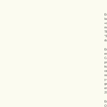
E
l
«
m
T
“
d
E
e
C
p
t
c
r
y
g
e
2
E
C