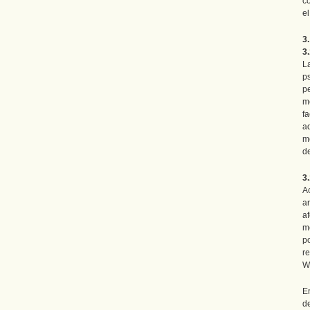
co
el
3
3
L
p
p
m
f
a
m
d
3.
A
a
a
m
p
r
Wa
E
d