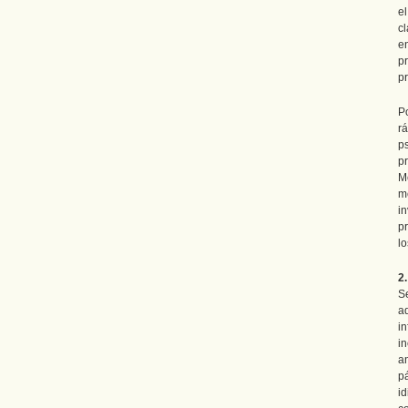
e
c
e
p
pr
P
r
p
p
M
m
in
p
lo
2
S
a
i
i
a
p
i