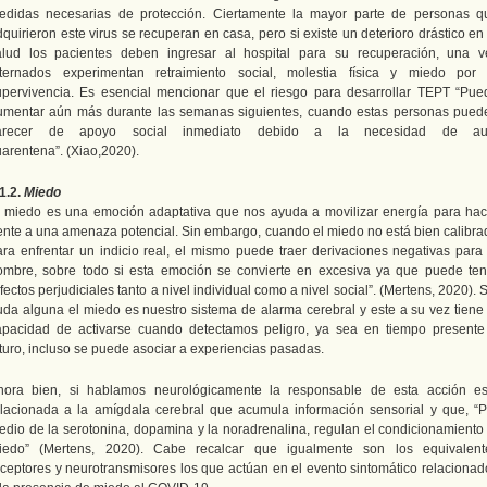
edidas necesarias de protección. Ciertamente la mayor parte de personas q
quirieron este virus se recuperan en casa, pero si existe un deterioro drástico en
alud los pacientes deben ingresar al hospital para su recuperación, una v
nternados experimentan retraimiento social, molestia física y miedo por 
upervivencia. Es esencial mencionar que el riesgo para desarrollar TEPT “Pue
umentar aún más durante las semanas siguientes, cuando estas personas pued
arecer de apoyo social inmediato debido a la necesidad de au
uarentena”. (Xiao,2020).
1.2.
Miedo
l miedo es una emoción adaptativa que nos ayuda a movilizar energía para hac
rente a una amenaza potencial. Sin embargo, cuando el miedo no está bien calibra
ara enfrentar un indicio real, el mismo puede traer derivaciones negativas para 
ombre, sobre todo si esta emoción se convierte en excesiva ya que puede ten
fectos perjudiciales tanto a nivel individual como a nivel social”. (Mertens, 2020). 
uda alguna el miedo es nuestro sistema de alarma cerebral y este a su vez tiene 
apacidad de activarse cuando detectamos peligro, ya sea en tiempo presente
uturo, incluso se puede asociar a experiencias pasadas.
hora bien, si hablamos neurológicamente la responsable de esta acción es
elacionada a la amígdala cerebral que acumula información sensorial y que, “P
edio de la serotonina, dopamina y la noradrenalina, regulan el condicionamiento 
iedo” (Mertens, 2020). Cabe recalcar que igualmente son los equivalent
eceptores y neurotransmisores los que actúan en el evento sintomático relacionad