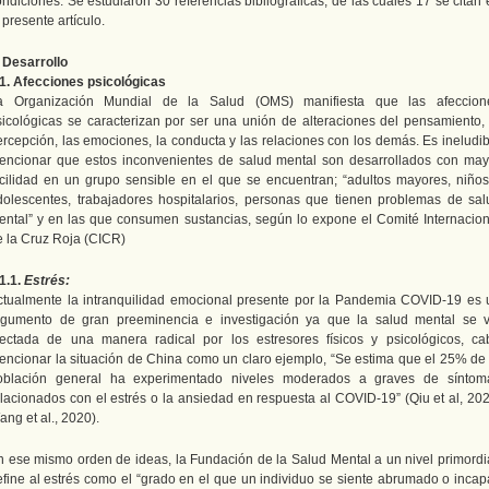
ndiciones. Se estudiaron 30 referencias bibliográficas, de las cuales 17 se citan
 presente artículo.
. Desarrollo
.1. Afecciones psicológicas
a Organización Mundial de la Salud (OMS) manifiesta que las afeccion
sicológicas se caracterizan por ser una unión de alteraciones del pensamiento, 
ercepción, las emociones, la conducta y las relaciones con los demás. Es ineludib
encionar que estos inconvenientes de salud mental son desarrollados con may
acilidad en un grupo sensible en el que se encuentran; “adultos mayores, niños
dolescentes, trabajadores hospitalarios, personas que tienen problemas de sal
ental” y en las que consumen sustancias, según lo expone el Comité Internacion
e la Cruz Roja (CICR)
1.1.
Estrés:
ctualmente la intranquilidad emocional presente por la Pandemia COVID-19 es 
rgumento de gran preeminencia e investigación ya que la salud mental se v
fectada de una manera radical por los estresores físicos y psicológicos, ca
encionar la situación de China como un claro ejemplo, “Se estima que el 25% de 
oblación general ha experimentado niveles moderados a graves de síntom
elacionados con el estrés o la ansiedad en respuesta al COVID-19” (Qiu et al, 202
ng et al., 2020).
n ese mismo orden de ideas, la Fundación de la Salud Mental a un nivel primordia
efine al estrés como el “grado en el que un individuo se siente abrumado o incap