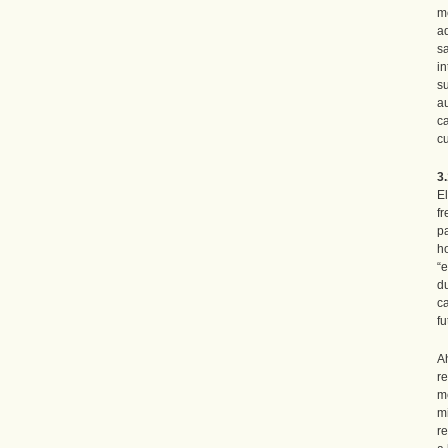
m
ad
s
i
s
a
c
c
3.
E
f
p
h
“e
d
c
f
A
r
m
m
r