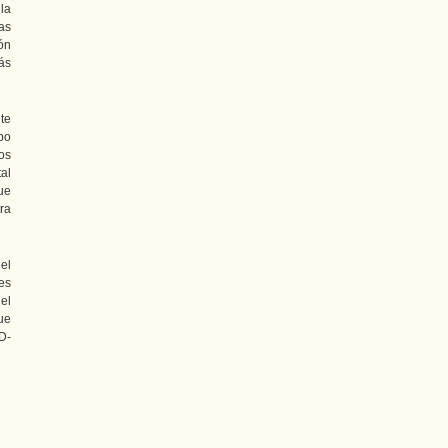
la
as
ón
ás
te
po
os
al
ue
ra
el
es
el
ue
D-