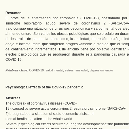
Resumen
El brote de la enfermedad por coronavirus (COVID-19), ocasionado por 
síndrome respiratorio agudo severo de coronavirus 2 (SARS-CoV-
trajo consigo una situación de crisis socioeconómica y salud mental que afec
al mundo entero. Son varios los efectos psicológicos que se produjeron duran
el desarrollo de pandemia, tales como; la ansiedad, depresión, estrés, mied
enojo e incertidumbre que surgieron progresivamente a medida que el tiem
de confinamiento incrementaba. Este artículo tiene por objetivo identificar l
efectos psicológicos que se produjeron durante esta pandemia causada p
COVID-19.
Palabras clave
:
COVID-19, salud mental, estrés, ansiedad, depresión, enojo
Psychological effects of the Covid-19 pandemic
Abstract
The outbreak of coronavirus disease (COVID-
19), caused by severe acute coronavirus 2 respiratory syndrome (SARS-CoV-
2) brought about a situation of socio-economic crisis and
mental health that affected the whole world.
Several psychological effects occurred during the development of the pandemic