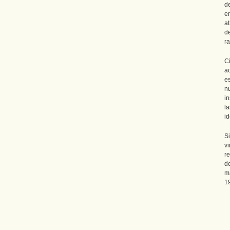
d
e
a
d
ra
C
a
e
n
i
l
id
S
v
r
d
m
1