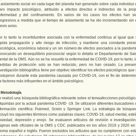
l aislamiento social en cada lugar del planeta han generado sobre cada individuo 
laro impacto psicológico, atribuido a efectos directos e indirectos de la prop
nfermedad y del confinamiento. En varios de los casos los efectos han si
rogresivos a medida que el tiempo de aislamiento se ha ido incrementando sin 
evio aviso.
or lo tanto la incertidumbre asociada con la enfermedad continua al igual que 
ápida propagación y alto riesgo de infección, y mantiene una constante presi
sicológica, económica laboral y un sin número de efectos asociados a la pandemi
rovocando un desequilibrio psicosocial según lo detalla el Departamento de Sal
ental de la OMS. Aún no se ha resuelto la enfermedad de COVID-19, por lo tanto, l
edidas de protección solo se han reducido, pero no han cesado. La presen
vestigación bibliográfica tiene por objetivo identificar los efectos psicológicos que
rodujeron durante esta pandemia causada por COVID-19, con el fin de determin
s factores más influyentes en el ámbito psicológico.
. Metodología
e realizó una búsqueda bibliográfica relevante sobre el temaafecciones psicológic
dquiridas por la actual pandemia COVID -19. Se utilizaron diferentes buscadores 
nformación científica: Pubmed, Scielo y Springer Link. La estrategia de búsque
ncluyó los siguientes términos como palabras claves: COVID-19, salud mental, estré
nsiedad, depresión y enojo. Se evaluaron artículos de revisión e investigación
áginas web oficiales de la OMS y CDC publicados en los años 2019 y 2020 en 
dioma español e inglés. Fueron excluidos los artículos que no cumplieron con est