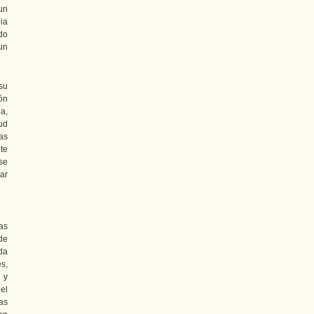
un
ia
do
un
su
ón
a,
ud
as
te
 se
ar
as
de
da
s,
 y
el
as