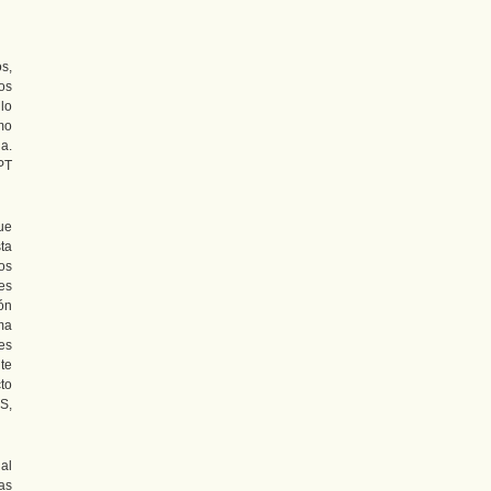
s,
os
lo
mo
a.
PT
ue
ta
os
es
ón
ma
es
te
to
S,
al
as