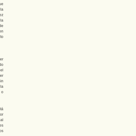
ue
 la
ez
la
de
en
to
er
do
el
er
Sin
la
 o
tá
or
al
es
os