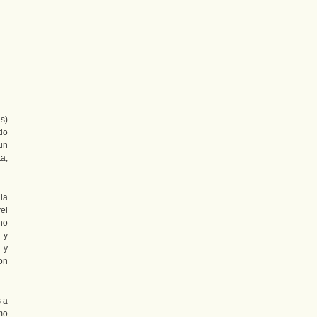
s)
do
un
a,
la
el
no
 y
 y
on
s a
mo