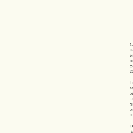
1
H
e
p
t
2
L
s
p
t
q
p
co
En
l