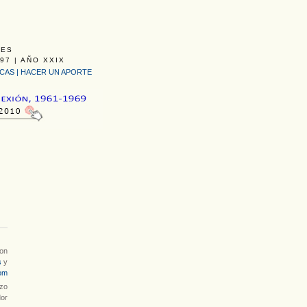
LES
97 | AÑO XXIX
ICAS
|
HACER UN APORTE
con
s
y
om
azo
or