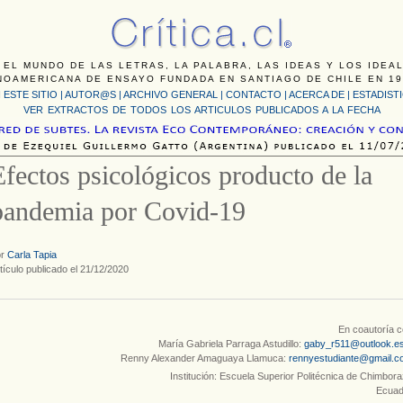
 EL MUNDO DE LAS LETRAS, LA PALABRA, LAS IDEAS Y LOS IDEA
NOAMERICANA DE ENSAYO FUNDADA EN SANTIAGO DE CHILE EN 19
 ESTE SITIO
|
AUTOR@S
|
ARCHIVO GENERAL
|
CONTACTO
|
ACERCA DE |
ESTADIST
VER EXTRACTOS DE TODOS LOS ARTICULOS PUBLICADOS A LA FECHA
Efectos psicológicos producto de la
pandemia por Covid-19
or
Carla Tapia
tículo publicado el 21/12/2020
En coautoría 
María Gabriela Parraga Astudillo:
gaby_r511@outlook.e
Renny Alexander Amaguaya Llamuca:
rennyestudiante@gmail.c
Institución: Escuela Superior Politécnica de Chimbor
Ecuad