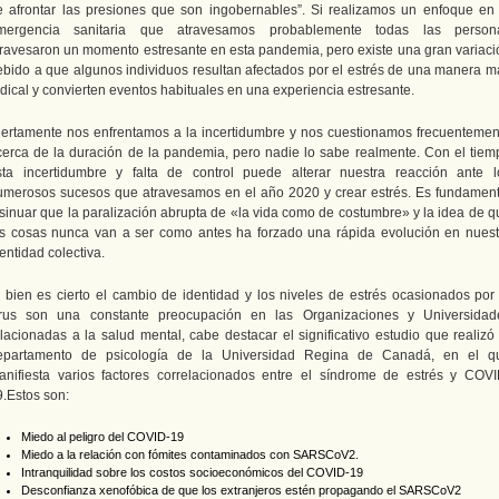
e afrontar las presiones que son ingobernables”. Si realizamos un enfoque en 
mergencia sanitaria que atravesamos probablemente todas las person
travesaron un momento estresante en esta pandemia, pero existe una gran variaci
ebido a que algunos individuos resultan afectados por el estrés de una manera m
dical y convierten eventos habituales en una experiencia estresante.
iertamente nos enfrentamos a la incertidumbre y nos cuestionamos frecuentemen
cerca de la duración de la pandemia, pero nadie lo sabe realmente. Con el tiem
sta incertidumbre y falta de control puede alterar nuestra reacción ante l
umerosos sucesos que atravesamos en el año 2020 y crear estrés. Es fundament
nsinuar que la paralización abrupta de «la vida como de costumbre» y la idea de q
as cosas nunca van a ser como antes ha forzado una rápida evolución en nuest
entidad colectiva.
i bien es cierto el cambio de identidad y los niveles de estrés ocasionados por 
irus son una constante preocupación en las Organizaciones y Universidad
elacionadas a la salud mental, cabe destacar el significativo estudio que realizó 
epartamento de psicología de la Universidad Regina de Canadá, en el q
anifiesta varios factores correlacionados entre el síndrome de estrés y COVI
9.Estos son:
Miedo al peligro del COVID-19
Miedo a la relación con fómites contaminados con SARSCoV2.
Intranquilidad sobre los costos socioeconómicos del COVID-19
Desconfianza xenofóbica de que los extranjeros estén propagando el SARSCoV2