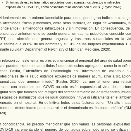
Síntomas de estrés traumático asociados con traumatismos directos o indirectos,
exposición a COVID-19, como pesadillas relacionadas con el virus. (Taylor, 2020)
videntemente es un entorno lamentable para todos, por el gran índice de contagio
as afecciones físicas y mentales, entre otros factores, en lugar de «combatir», n
congelamos», sintiéndonos infructuosos y sin motivación. En consecuencia, de 
encionado anteriormente se puede generar un trauma psicológico conocido co
EPT, una afección que genera angustia y trastornos sustanciales en la vid
Se estima que el 6% de los hombres y el 10% de las mujeres experimentan TE
urante su vida” (Department of Psychiatry of Michigan Medicine, 2020).
n relación con este tema, es preciso mencionar al personal del área de salud porq
stos pueden experimentar distintos factores de estrés agregados, como lo manifies
arlos Pastor, Catedrático de Oftalmología en Universidad de Valladolid “L
rofesionales de la salud estamos expuestos de manera acumulativa a situacion
raumáticas, que generan miedo” (Pastor, 2020), ya que al tener una relaci
ercana con pacientes con COVID no solo están expuestos al virus de una for
egular sino que también son testigos del acrecentamiento de enfermedades, muert
 escasez de suministros, que de igual condición influye drásticamente en el ambien
enerado en el hospital. En definitiva, todos estos factores tienen “Un alto impac
mocional, determinante para desarrollar el denominado estrés postraumático” (OM
020).
n concordancia, es preciso mencionar que son varias las personas expuestas 
OVID-19 incrementando el número de contagios sobre todo si no se utilizan l