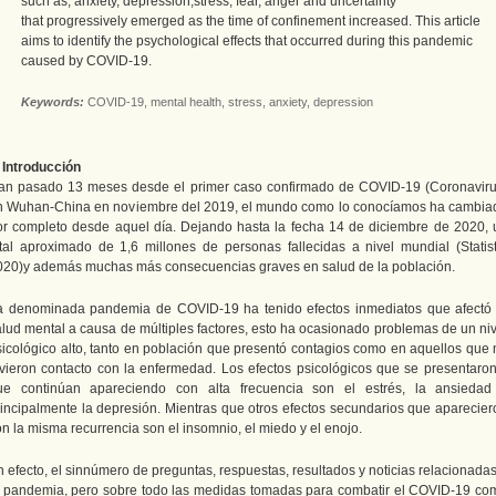
such as; anxiety, depression,stress, fear, anger and uncertainty
that progressively emerged as the time of confinement increased. This article
aims to identify the psychological effects that occurred during this pandemic
caused by COVID-19.
Keywords
:
COVID-19, mental health, stress, anxiety, depression
. Introducción
an pasado 13 meses desde el primer caso confirmado de COVID-19 (Coronaviru
n Wuhan-China en noviembre del 2019, el mundo como lo conocíamos ha cambia
or completo desde aquel día. Dejando hasta la fecha 14 de diciembre de 2020, 
otal aproximado de 1,6 millones de personas fallecidas a nivel mundial (Statist
020)y además muchas más consecuencias graves en salud de la población.
a denominada pandemia de COVID-19 ha tenido efectos inmediatos que afectó 
alud mental a causa de múltiples factores, esto ha ocasionado problemas de un niv
sicológico alto, tanto en población que presentó contagios como en aquellos que 
uvieron contacto con la enfermedad. Los efectos psicológicos que se presentaron
ue continúan apareciendo con alta frecuencia son el estrés, la ansiedad
rincipalmente la depresión. Mientras que otros efectos secundarios que aparecier
n la misma recurrencia son el insomnio, el miedo y el enojo.
 efecto, el sinnúmero de preguntas, respuestas, resultados y noticias relacionada
a pandemia, pero sobre todo las medidas tomadas para combatir el COVID-19 co