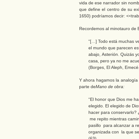
vida de ese narrador sin nomb
que define el centro de su ex
1650) podríamos decir: <<trab
Recordemos al minotauro de 
“[…] Todo está muchas ve
el mundo que parecen estar
abajo, Asterión. Quizás yo
casa, pero ya no me acue
(Borges, El Aleph, Emecé
Y ahora hagamos la analogía c
parte de
Mano de obra:
“El honor que Dios me h
elegido. El elegido de D
hacer para conservarlo?
me repito mientras camin
pasillo para alcanzar a re
organizada con la que se v
(63)