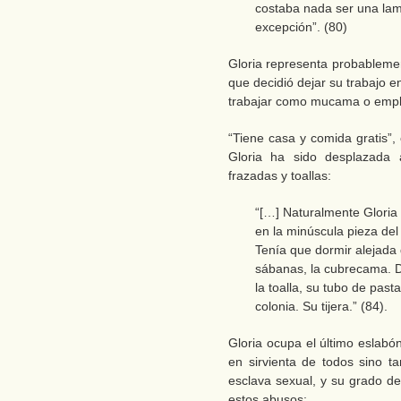
costaba nada ser una lame
excepción”. (80)
Gloria representa probablemen
que decidió dejar su trabajo 
trabajar como mucama o emplea
“Tiene casa y comida gratis”,
Gloria ha sido desplazada
frazadas y toallas:
“[…] Naturalmente Gloria
en la minúscula pieza del
Tenía que dormir alejada 
sábanas, la cubrecama. 
la toalla, su tubo de past
colonia. Su tijera.” (84).
Gloria ocupa el último eslabó
en sirvienta de todos sino 
esclava sexual, y su grado de
estos abusos: