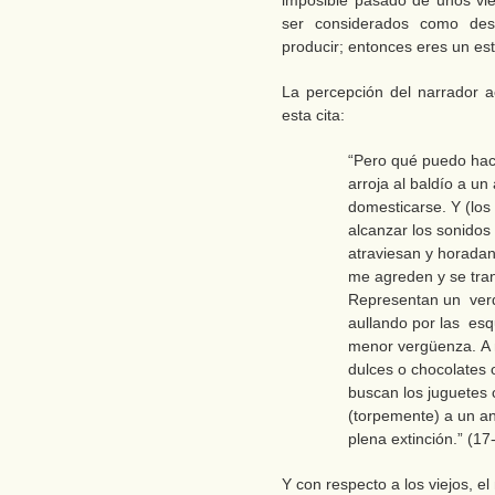
imposible pasado de unos vi
ser considerados como des
producir; entonces eres un es
La percepción del narrador a
esta cita:
“Pero qué puedo hace
arroja al baldío a u
domesticarse. Y (los
alcanzar los sonido
atraviesan y horadan 
me agreden y se tra
Representan un verd
aullando por las esq
menor vergüenza. A 
dulces o chocolates 
buscan los juguetes 
(torpemente) a un a
plena extinción.” (17
Y con respecto a los viejos, e