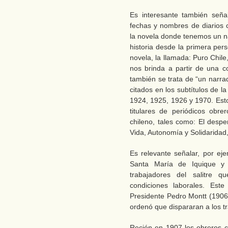
Es interesante también seña
fechas y nombres de diarios c
la novela donde tenemos un na
historia desde la primera per
novela, la llamada: Puro Chile
nos brinda a partir de una co
también se trata de “un narra
citados en los subtítulos de 
1924, 1925, 1926 y 1970. Esto
titulares de periódicos obre
chileno, tales como: El despe
Vida, Autonomía y Solidaridad,
Es relevante señalar, por ej
Santa María de Iquique y 
trabajadores del salitre 
condiciones laborales. Est
Presidente Pedro Montt (1906-
ordenó que dispararan a los t
Recién en 1907 los obreros c