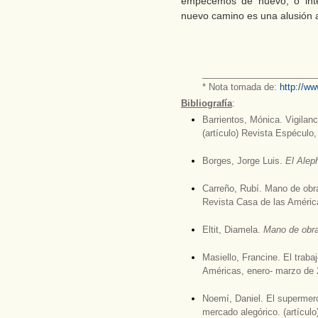
empecemos de nuevo, o int
nuevo camino es una alusión al
_______________________
* Nota tomada de:
http://ww
Bibliografía
:
Barrientos, Mónica. Vigilan
(artículo) Revista Espéculo
Borges, Jorge Luis.
El Alep
Carreño, Rubí. Mano de obra,
Revista Casa de las Améric
Eltit, Diamela.
Mano de obra
Masiello, Francine. El traba
Américas, enero- marzo de 
Noemí, Daniel. El supermerca
mercado alegórico. (artícul