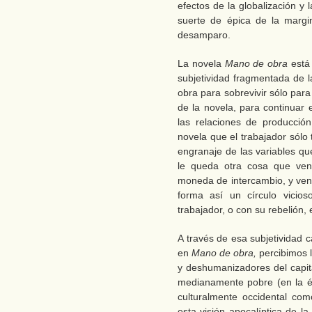
efectos de la globalización y
suerte de épica de la margin
desamparo.
La novela
Mano de obra
está
subjetividad fragmentada de 
obra para sobrevivir sólo para
de la novela, para continuar 
las relaciones de producció
novela que el trabajador sólo 
engranaje de las variables qu
le queda otra cosa que vend
moneda de intercambio, y vend
forma así un círculo vicio
trabajador, o con su rebelión, 
A través de esa subjetividad 
en
Mano de obra,
percibimos l
y deshumanizadores del capi
medianamente pobre (en la é
culturalmente occidental co
esta visión apocalíptica de l