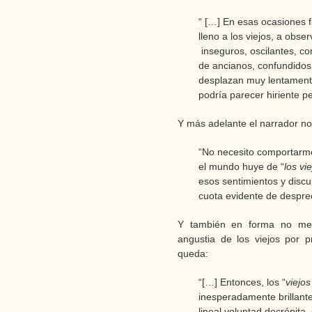
“ […] En esas ocasiones f
lleno a los viejos, a obse
inseguros, oscilantes, co
de ancianos, confundidos
desplazan muy lentament
podría parecer hiriente p
Y más adelante el narrador n
“No necesito comportarme
el mundo huye de “
los vi
esos sentimientos y discul
cuota evidente de desprec
Y también en forma no meno
angustia de los viejos por 
queda:
“[…] Entonces, los “
viejos
inesperadamente brillant
lineal voluntad decrépita,