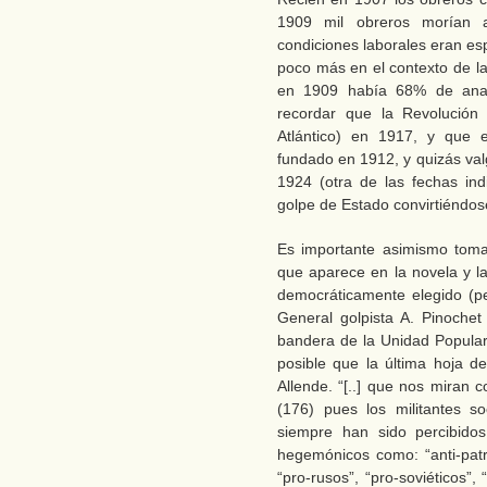
1909 mil obreros morían a
condiciones laborales eran es
poco más en el contexto de la
en 1909 había 68% de anal
recordar que la Revolución 
Atlántico) en 1917, y que e
fundado en 1912, y quizás va
1924 (otra de las fechas ind
golpe de Estado convirtiéndose
Es importante asimismo toma
que aparece en la novela y la
democráticamente elegido (p
General golpista A. Pinochet
bandera de la Unidad Popular 
posible que la última hoja d
Allende. “[..] que nos miran 
(176) pues los militantes s
siempre han sido percibido
hegemónicos como: “anti-patrio
“pro-rusos”, “pro-soviéticos”,