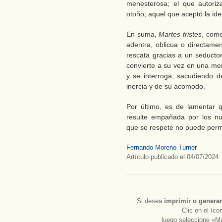
menesterosa; el que autoriz
otoño; aquel que aceptó la ide
En suma,
Martes tristes
, como
adentra, oblicua o directamen
rescata gracias a un seductor
convierte a su vez en una men
y se interroga, sacudiendo 
inercia y de su acomodo.
Por último, es de lamentar q
resulte empañada por los nu
que se respete no puede permi
Fernando Moreno Turner
Artículo publicado el 04/07/2024
Si desea
imprimir
o
generar
Clic en el íc
luego seleccione «Má