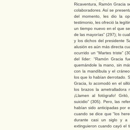
Ricaventura, Ramón Gracia s
colaboradores. Así se presenta
del momento, les dio la opc
testimonio, les ofreció la leg
un tiempo nuevo en el que se 
de las mayorías” (297); lo cua
y los dichos del presidente 
alusión es aún más directa c
ocurrido un “Martes triste” (3
del líder: “Ramón Gracia fu
quemándole la mano, sin más
con la mandíbula y el cráne
los que lo habían derrotado.
Gracia, lo acomodó en el silló
los brazos la ametralladora 
¡Llamen al fotógrafo! Gritó
suicidio” (305). Pero, las ref
habían sido anticipadas por e
cuando se dice que “los here
durante casi un siglo y a
extinguieron cuando cayó el t