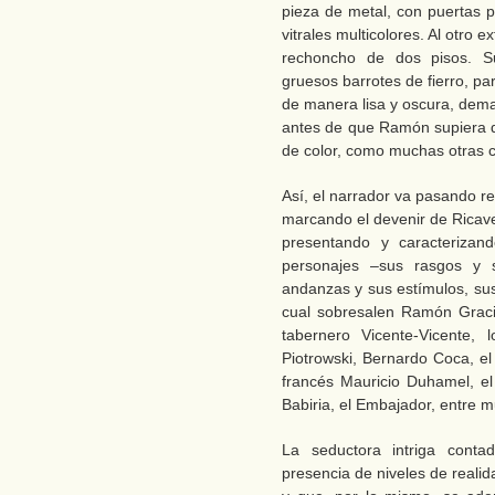
pieza de metal, con puertas p
vitrales multicolores. Al otro 
rechoncho de dos pisos. Su
gruesos barrotes de fierro, p
de manera lisa y oscura, de
antes de que Ramón supiera qu
de color, como muchas otras c
Así, el narrador va pasando r
marcando el devenir de Ricave
presentando y caracterizan
personajes –sus rasgos y s
andanzas y sus estímulos, sus
cual sobresalen Ramón Gracia 
tabernero Vicente-Vicente, 
Piotrowski, Bernardo Coca, el
francés Mauricio Duhamel, el
Babiria, el Embajador, entre m
La seductora intriga cont
presencia de niveles de realid