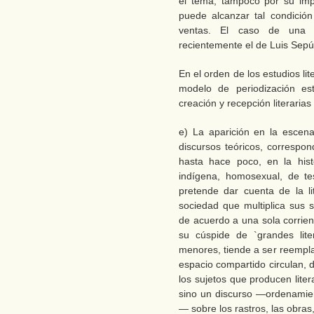
el tema, tampoco por su impo
puede alcanzar tal condició
ventas. El caso de una
recientemente el de Luis Sep
En el orden de los estudios li
modelo de periodización est
creación y recepción literari
e) La aparición en la escena
discursos teóricos, correspon
hasta hace poco, en la histor
indígena, homosexual, de te
pretende dar cuenta de la l
sociedad que multiplica sus s
de acuerdo a una sola corrien
su cúspide de `grandes lite
menores, tiende a ser reempla
espacio compartido circulan, 
los sujetos que producen litera
sino un discurso —ordenamien
— sobre los rastros, las obras