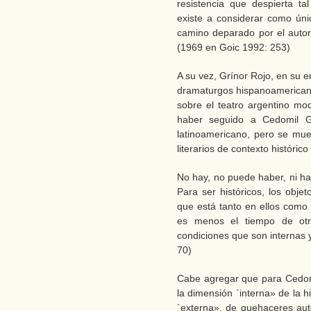
resistencia que despierta t
existe a considerar como únic
camino deparado por el autor 
(1969 en Goic 1992: 253)
A su vez, Grínor Rojo, en su 
dramaturgos hispanoamerican
sobre el teatro argentino mod
haber seguido a Cedomil Go
latinoamericano, pero se mue
literarios de contexto históric
No hay, no puede haber, ni ha 
Para ser históricos, los objet
que está tanto en ellos como 
es menos el tiempo de otr
condiciones que son internas y
70)
Cabe agregar que para Cedom
la dimensión `interna» de la his
`externa», de quehaceres au