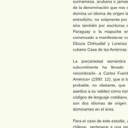
surinamesa, arubana o jamaica
de la denominación que nos 
domina un idioma de origen la
entredicho, no solamente por 
sino también por escrituras
Paraguay o la mapuche en
comenzado a manifestarse co
Elicura Chihuailaf y Lorenzo
cubano Casa de las Américas 
La precariedad semántica 
subcontinente ha llevado 
renombrarlo- a Carlos Fuent
América» (1990: 12), que si 
probable, no obstante, que 
asedios a su validez como nom
códigos de lenguaje cotidiano, 
son dos idiomas de origen l
dominantes en el área.
Para el caso de este estudio, a
chilena-, pertenece a una reg