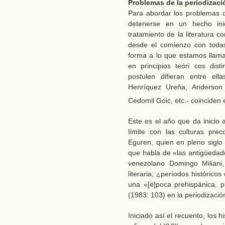
Problemas de la periodización
Para abordar los problemas 
detenerse en un hecho ini
tratamiento de la literatura 
desde el comienzo con toda
forma a lo que estamos llam
en principios teóri cos dis
postulen difieran entre ella
Henríquez Ureña, Anderson 
Cedomil Goic, etc.- coinciden
Este es el año que da inicio a
límite con las culturas pre
Eguren, quien en pleno siglo 
que habla de «las antigüedad
venezolano Domingo Miliani,
literaria; ¿períodos histórico
una «[é]poca prehispánica, p
(1983: 103) en la periodización
Iniciado así el recuento, los 