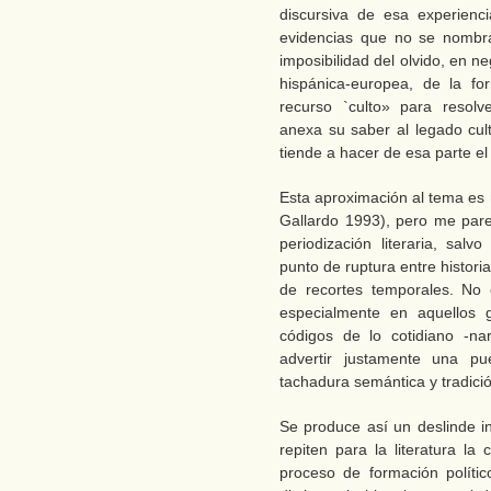
discursiva de esa experienci
evidencias que no se nombra
imposibilidad del olvido, en n
hispánica-europea, de la fo
recurso `culto» para resolv
anexa su saber al legado cul
tiende a hacer de esa parte e
Esta aproximación al tema es
Gallardo 1993), pero me pare
periodización literaria, sa
punto de ruptura entre histori
de recortes temporales. No o
especialmente en aquellos 
códigos de lo cotidiano -na
advertir justamente una p
tachadura semántica y tradici
Se produce así un deslinde i
repiten para la literatura la 
proceso de formación políti