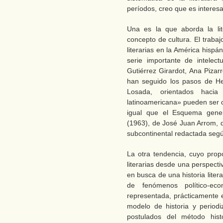
períodos, creo que es interesa
Una es la que aborda la li
concepto de cultura. El trabaj
literarias en la América hisp
serie importante de intelec
Gutiérrez Girardot, Ana Pizar
han seguido los pasos de He
Losada, orientados hacia 
latinoamericana» pueden ser 
igual que el Esquema gener
(1963), de José Juan Arrom, q
subcontinental redactada segú
La otra tendencia, cuyo propó
literarias desde una perspecti
en busca de una historia lite
de fenómenos político-ec
representada, prácticamente e
modelo de historia y period
postulados del método hist