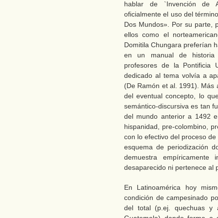
hablar de `Invención de A
oficialmente el uso del térmi
Dos Mundos». Por su parte, p
ellos como el norteameric
Domitila Chungara preferían ha
en un manual de historia 
profesores de la Pontificia 
dedicado al tema volvía a a
(De Ramón et al. 1991). Más all
del eventual concepto, lo q
semántico-discursiva es tan f
del mundo anterior a 1492 e
hispanidad, pre-colombino, pr
con lo efectivo del proceso de
esquema de periodización do
demuestra empíricamente i
desaparecido ni pertenece al pr
En Latinoamérica hoy mism
condición de campesinado po
del total (p.ej. quechuas 
Guatemala) dando forma a so