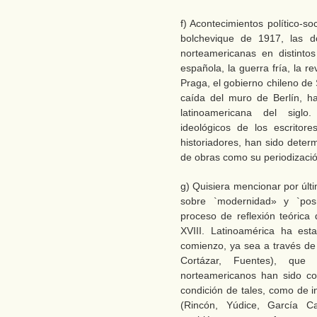
f) Acontecimientos político-s
bolchevique de 1917, las do
norteamericanas en distintos
española, la guerra fría, la 
Praga, el gobierno chileno de S
caída del muro de Berlín, han
latinoamericana del siglo
ideológicos de los escritore
historiadores, han sido deter
de obras como su periodizació
g) Quisiera mencionar por últ
sobre `modernidad» y `pos
proceso de reflexión teórica
XVIII. Latinoamérica ha est
comienzo, ya sea a través de
Cortázar, Fuentes), que
norteamericanos han sido c
condición de tales, como de i
(Rincón, Yúdice, García C