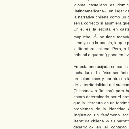
idioma castellano es domin
`latinoamericana», en lugar d
la narrativa chilena como un 
sería correcto si asumiera que
Chile, es la escrita en cast
(3)
mapuche
no tiene todavía
tiene ya en la poesía, lo que
la literatura chilena. Pero, 
náhuatl o guaraní) pone en evid
En esta encrucijada semántica
tachadura histórico-semán
precolombino» y por otra en la 
de la territorialidad del subc
(`hispana» o `latina») para ha
estará determinado por el pro
que la literatura es un fenóm
problemas de la identidad c
lingüístico un fenómeno soc
literatura chilena -y su narra
desarrollo- en el contexto