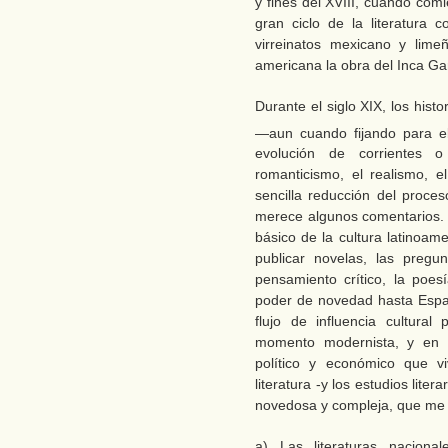
y fines del XVIII, cuando com
gran ciclo de la literatura c
virreinatos mexicano y lim
americana la obra del Inca Ga
Durante el siglo XIX, los his
—aun cuando fijando para ell
evolución de corrientes o e
romanticismo, el realismo, 
sencilla reducción del proces
merece algunos comentarios. E
básico de la cultura latinoam
publicar novelas, las pregu
pensamiento crítico, la poes
poder de novedad hasta Españ
flujo de influencia cultural
momento modernista, y en co
político y económico que vi
literatura -y los estudios lite
novedosa y compleja, que me g
a) Las literaturas naciona