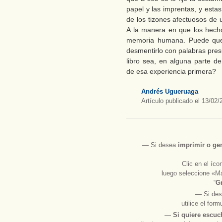
papel y las imprentas, y esta
de los tizones afectuosos de 
A la manera en que los hech
memoria humana. Puede que
desmentirlo con palabras pres
libro sea, en alguna parte de
de esa experiencia primera?
Andrés Ugueruaga
Artículo publicado el 13/02/
― Si desea
imprimir
o
ge
Clic en el íc
luego seleccione «Má
“
Gr
― Si des
utilice el for
―
Si quiere escuc