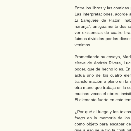
Entre los libros y las comida
Las interpretaciones, acorde 
El Banquete
de Platón, hab
naranja”; antiguamente dos s
ver existencias de cuatro bra
fuimos divididos por los dios
venimos.
Promediando su ensayo, Marí
sierva
de Andrés Rivera, Lucr
poder, que de hecho lo es. En
actúa uno de los cuatro ele
transformación a pleno en la v
otra mano que trabaja en la c
muchas veces el obrero invisi
El elemento fuerte en este te
¿Por qué el fuego y los texto
fuego
en la memoria de los 
como objeto para escapar de 
que a
eso
se le fijó la costum