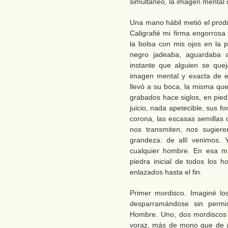
simultáneo, la imagen mental
Una mano hábil metió el prod
Caligrafié mi firma engorrosa
la bolsa con mis ojos en la p
negro jadeaba, aguardaba 
instante que alguien se que
imagen mental y exacta de e
llevó a su boca, la misma qu
grabados hace siglos, en pied
juicio, nada apetecible, sus f
corona, las escasas semillas 
nos transmiten, nos sugier
grandeza: de allí venimos. 
cualquier hombre. En esa m
piedra inicial de todos los h
enlazados hasta el fin.
Primer mordisco. Imaginé lo
desparramándose sin permi
Hombre. Uno, dos mordiscos 
voraz, más de mono que de á