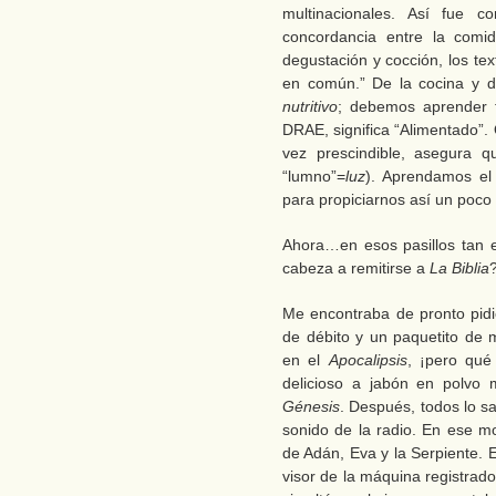
multinacionales. Así fue 
concordancia entre la comid
degustación y cocción, los tex
en común.” De la cocina y d
nutritivo
; debemos aprender 
DRAE, significa “Alimentado”. 
vez prescindible, asegura qu
“lumno”=
luz
). Aprendamos el 
para propiciarnos así un poco
Ahora…en esos pasillos tan e
cabeza a remitirse a
La Biblia
Me encontraba de pronto pidi
de débito y un paquetito de
en el
Apocalipsis
, ¡pero qué
delicioso a jabón en polvo 
Génesis
. Después, todos lo sa
sonido de la radio. En ese m
de Adán, Eva y la Serpiente. 
visor de la máquina registrado