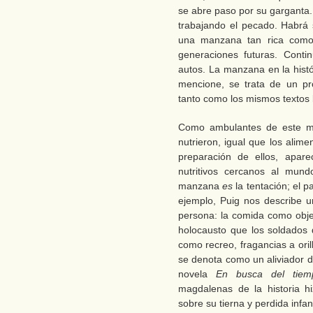
se abre paso por su garganta.
trabajando el pecado. Habrá 
una manzana tan rica como p
generaciones futuras. Cont
autos. La manzana en la hist
mencione, se trata de un prod
tanto como los mismos textos b
Como ambulantes de este mu
nutrieron, igual que los alime
preparación de ellos, apar
nutritivos cercanos al mun
manzana
es
la tentación; el p
ejemplo, Puig nos describe 
persona: la comida como obje
holocausto que los soldados d
como recreo, fragancias a ori
se denota como un aliviador d
novela
En busca del tie
magdalenas de la historia h
sobre su tierna y perdida infan