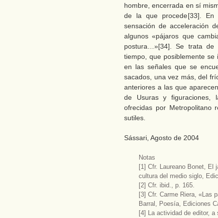
hombre, encerrada en sí misma
de la que procede[33]. En
sensación de acceleración d
algunos «pájaros que cambia
postura…»[34]. Se trata de
tiempo, que posiblemente se i
en las señales que se encue
sacados, una vez más, del frí
anteriores a las que aparecen 
de Usuras y figuraciones, 
ofrecidas por Metropolitano 
sutiles.
Sássari, Agosto de 2004
Notas
[1] Cfr. Laureano Bonet, El
cultura del medio siglo, Ed
[2] Cfr. ibid., p. 165.
[3] Cfr. Carme Riera, «Las p
Barral, Poesía, Ediciones C
[4] La actividad de editor, 