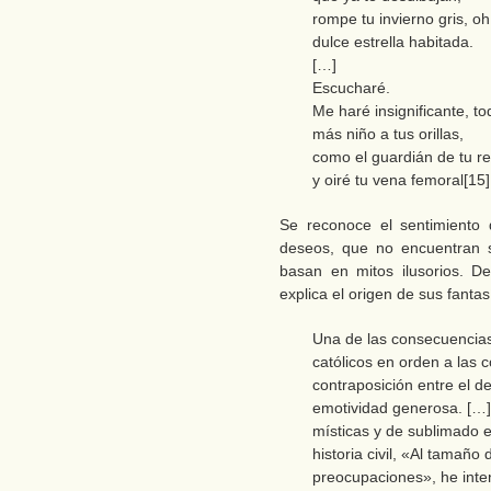
rompe tu invierno gris, oh
dulce estrella habitada.
[…]
Escucharé.
Me haré insignificante, to
más niño a tus orillas,
como el guardián de tu r
y oiré tu vena femoral[15]
Se reconoce el sentimiento 
deseos, que no encuentran s
basan en mitos ilusorios. D
explica el origen de sus fantas
Una de las consecuencias d
católicos en orden a las c
contraposición entre el de
emotividad generosa. […] 
místicas y de sublimado e
historia civil, «Al tamaño
preocupaciones», he inten