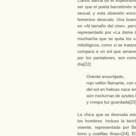
Carlos Barral es el voyeurism
ser que el poeta barcelonés 
sexual, y esta obsesión enco
femenino desnudo. Una buena
en «Al tamaño del cine», per
representado por «La dame à 
muchacha que se quita los v
mitológicos, como si se tratar
compara a un sol que amanece
por los pantalones, son com
día[22].
Oriente ensortijado,
rojo vellón flamante, con
del sol en hebras nace e
aún nocturnas de azules 
y crespa luz guardada[23
La chica que se desnuda está
los hombres. Incluso la bici
vivente, representada por 
lomo y costillas finas»[24]. 