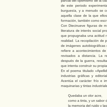
parcial del optimismo de la cl
de este periodo experiment
burguesía, y a menudo se co
aquella clase de la que ell
formación, también como escri
Con Diecinueve figuras de mi 
literatura de interés social p
que propugnaba una actitud rea
realidad. La recopilación de
de imágenes autobiográficas d
refiere a acontecimientos d
revisados a distancia. La r
después de la guerra, resulta 
que intenta construir su propia
En el poema titulado «Apellid
industrias gráficas y edito
Acentúa el carácter frío e 
maquinarias y tintas industrial
Quedaba un olor acre,
como a tinta, y un sabor 
la memoria del ruido y la