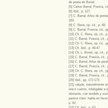
de poeta de Barral.
[5] Carlos Barral, Poesía, ci
[6] Ibid., p. 127.
[7] C. Barral, Años de penit
293.
[8] C. Riera, op. cit., p. 48.
[9] C. Barral, Poesía, cit., 
[10] Cfr. C. Riera, op. cit., p
[11] C. Barral, Poesía, cit.,
[12] Cfr. C. Riera, op. cit., 
[13] Cfr. ibid., p. 46-47.
[14] Cfr. L. Bonet, op. cit., p
[15] C. Barral, Poesía, cit.,
[16] C. Barral, Años de penit
[17] C. Barral, Poesía, cit., 
[18] Cfr. C. Riera, op. cit., 
[19] C. Barral, Poesía, cit., 
[20] Ibid., pp. 172-173.
[21] «alude, naturalmente al
único cuerno, infatigable a
obstante, cae rendido y sumi
parece claro: habla en favor
p. 62.
[22] Cfr. ibid., p. 63.