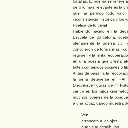
batallas. El poema se refiere 
pero lo más relevante es la cr
que ha perdido todo valor
inconsistencia histórica y los 
Poética de lo trivial
Habiendo nacido en la déca
Escuela de Barcelona, coetá
plenamente la guerra civil 
conocieron de forma más «con
régimen y la lenta recuperaci
en una poesía que presta at
falten contenidos sociales o fil
Antes de pasar a la recopilac
la pena detenerse en «Al 
Diecinueve figuras de mi histo
centra en los mitos cinematog
muchos jovenes de la posguerr
a una actriz, dando muestra d
Ven,
arráncate a los ojos
que ya te desdibujan,