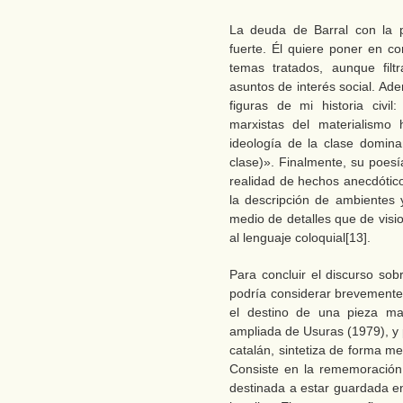
La deuda de Barral con la 
fuerte. Él quiere poner en c
temas tratados, aunque filt
asuntos de interés social. Ad
figuras de mi historia civi
marxistas del materialismo h
ideología de la clase dominan
clase)». Finalmente, su poesí
realidad de hechos anecdótic
la descripción de ambientes 
medio de detalles que de visi
al lenguaje coloquial[13].
Para concluir el discurso sobr
podría considerar brevement
el destino de una pieza mag
ampliada de Usuras (1979), y p
catalán, sintetiza de forma m
Consiste en la rememoración 
destinada a estar guardada en