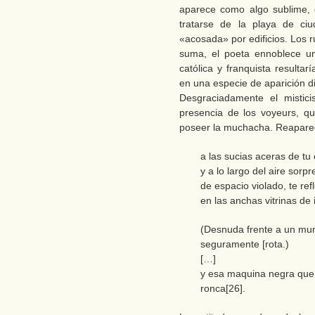
aparece como algo sublime, 
tratarse de la playa de ciu
«acosada» por edificios. Los 
suma, el poeta ennoblece un 
católica y franquista resulta
en una especie de aparición di
Desgraciadamente el mistic
presencia de los voyeurs, que
poseer la muchacha. Reapare
a las sucias aceras de tu 
y a lo largo del aire sorpr
de espacio violado, te ref
en las anchas vitrinas de
(Desnuda frente a un mur
seguramente [rota.)
[…]
y esa maquina negra que
ronca[26].