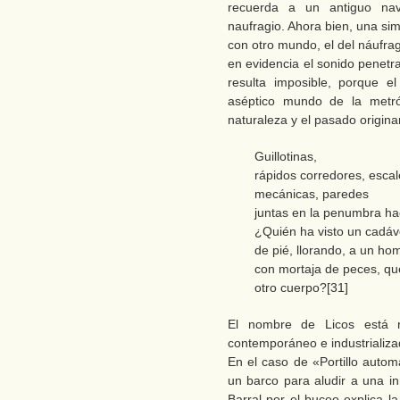
recuerda a un antiguo nav
naufragio. Ahora bien, una sim
con otro mundo, el del náufra
en evidencia el sonido penetra
resulta imposible, porque e
aséptico mundo de la metró
naturaleza y el pasado origina
Guillotinas,
rápidos corredores, escal
mecánicas, paredes
juntas en la penumbra hac
¿Quién ha visto un cadáv
de pié, llorando, a un ho
con mortaja de peces, q
otro cuerpo?[31]
El nombre de Licos está
contemporáneo e industrializa
En el caso de «Portillo autom
un barco para aludir a una i
Barral por el buceo explica la