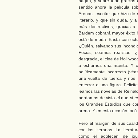
hagan, y sobre todo gracias 
sentido ahora la película so
Arenas, escritor que hizo de 
literario, y que sin duda, y
más destructivos, gracias a
Bardem cobrará mayor éxito 
está de moda. Basta con echa
¿Quién, salvando sus incondici
Pocos, seamos realistas. 
desgracia, el cine de Holliwood
a echarnos una manita. Y o
políticamente incorrecto (vé
una vuelta de tuerca y nos
enterrar a una figura. Felici
leamos las novelas de Reinal
perdamos de vista el que si e
los Grandes Estudios que co
arena. Y en esta ocasión tocó 
Pero al margen de sus cuali
con las literarias. La litera
como él adolecen de igua